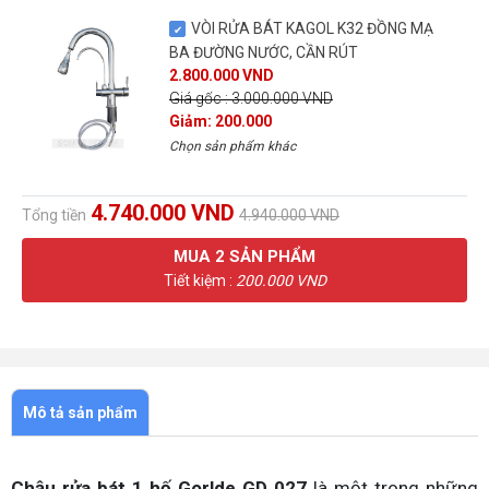
VÒI RỬA BÁT KAGOL K32 ĐỒNG MẠ
BA ĐƯỜNG NƯỚC, CẦN RÚT
2.800.000 VND
Giá gốc : 3.000.000 VND
Giảm: 200.000
Chọn sản phẩm khác
4.740.000 VND
Tổng tiền
4.940.000 VND
MUA
2
SẢN PHẨM
Tiết kiệm :
200.000 VND
Mô tả sản phẩm
Chậu rửa bát 1 hố Gorlde GD 027
là một trong những