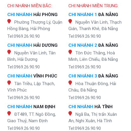
CHI NHÁNH MIỀN BẮC:
CHI NHÁNH MIỀN TRUNG:
CHI NHÁNH
HẢI PHÒNG
CHI NHÁNH 1
ĐÀ NẴNG
Phường Thượng Lý, Quận
Nguyễn Văn Linh, Thạch
Hồng Bàng, Hải Phòng
Gián, Thanh Khê, Đà Nẵng
Tel:0969.26.90.90
Tel:0969.26.90.90
CHI NHÁNH
HẢI DƯƠNG
CHI NHÁNH 2
ĐÀ NẴNG
Nguyễn Văn Linh, Tân
Tôn Đức Thắng, Hoà
Bình, Hải Dương
Minh, Liên Chiểu, Đà Nẵng
Tel:0969.26.90.90
Tel:0969.26.90.90
CHI NHÁNH
VĨNH PHÚC
CHI NHÁNH 3
ĐÀ NẴNG
Tân Triều, Lập Thạch,
Hòa Thuận Đông, Hải
Vĩnh Phúc
Châu, Đà Nẵng
Tel:0969.26.90.90
Tel:0969.26.90.90
CHI NHÁNH
NAM ĐỊNH
CHI NHÁNH
HÀ TĨNH
ĐT489, TT. Ngô Đồng,
Ngã Ba, Thị trấn Xuân
Giao Thuỷ, Nam Định
An, Nghi Xuân, Hà Tĩnh
Tel:0969.26.90.90
Tel:0969.26.90.90