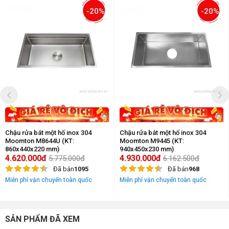
-20%
-20%
Chậu rửa bát một hố inox 304
Chậu rửa bát một hố inox 304
Moomton M8644U (KT:
Moomton M9445 (KT:
860x440x220 mm)
940x450x230 mm)
4.620.000đ
4.930.000đ
5.775.000đ
6.162.500đ
Đã bán
1095
Đã bán
968
Miễn phí vận chuyển toàn quốc
Miễn phí vận chuyển toàn quốc
SẢN PHẨM ĐÃ XEM