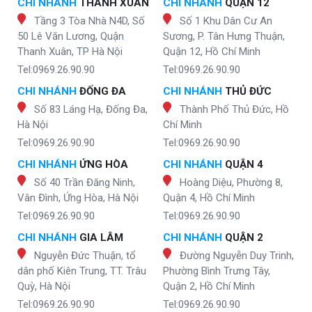
CHI NHÁNH
THANH XUÂN
CHI NHÁNH
QUẬN 12
Tầng 3 Tòa Nhà N4D, Số
Số 1 Khu Dân Cư An
50 Lê Văn Lương, Quận
Sương, P. Tân Hưng Thuận,
Thanh Xuân, TP Hà Nội
Quận 12, Hồ Chí Minh
Tel:0969.26.90.90
Tel:0969.26.90.90
CHI NHÁNH
ĐỐNG ĐA
CHI NHÁNH
THỦ ĐỨC
Số 83 Láng Hạ, Đống Đa,
Thành Phố Thủ Đức, Hồ
Hà Nội
Chí Minh
Tel:0969.26.90.90
Tel:0969.26.90.90
CHI NHÁNH
ỨNG HÒA
CHI NHÁNH
QUẬN 4
Số 40 Trần Đăng Ninh,
Hoàng Diệu, Phường 8,
Vân Đình, Ứng Hòa, Hà Nội
Quận 4, Hồ Chí Minh
Tel:0969.26.90.90
Tel:0969.26.90.90
CHI NHÁNH
GIA LÂM
CHI NHÁNH
QUẬN 2
Nguyễn Đức Thuận, tổ
Đường Nguyễn Duy Trinh,
dân phố Kiên Trung, TT. Trâu
Phường Bình Trưng Tây,
Quỳ, Hà Nội
Quận 2, Hồ Chí Minh
Tel:0969.26.90.90
Tel:0969.26.90.90