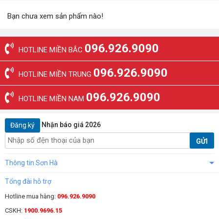
Bạn chưa xem sản phẩm nào!
096.926.9090
HOTLINE MIỀN BẮC
096.926.9090
HOTLINE MIỀN TRUNG
096.926.9090
HOTLINE MIỀN NAM
Nhận báo giá 2026
Đăng ký
GỬI
Thông tin Sơn Hà
Tổng đài hỗ trợ
Hotline mua hàng:
096.926.9090
CSKH:
1900.9696.15