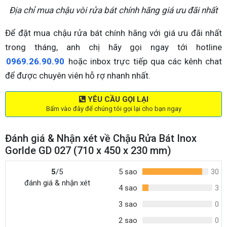
Địa chỉ mua chậu vòi rửa bát chính hãng giá ưu đãi nhất
Để đặt mua chậu rửa bát chính hãng với giá ưu đãi nhất
trong tháng, anh chị hãy gọi ngay tới hotline
0969.26.90.90
hoặc inbox trực tiếp qua các kênh chat
để được chuyên viên hỗ rợ nhanh nhất.
YÊU CẦU GỌI LẠI
Bấm vào đây để chúng tôi gọi lại cho bạn ngay
Đánh giá & Nhận xét về Chậu Rửa Bát Inox
Gorlde GD 027 (710 x 450 x 230 mm)
5
/5
5 sao
30
đánh giá & nhận xét
4 sao
3
3 sao
0
2 sao
0