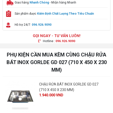
Giao hàng
Nhanh Chóng
- Nhận hàng Nhanh
Sản phẩm được
Kiểm Định Chất Lượng Theo Tiêu Chuẩn
Hỗ trợ 24/7:
096.926.9090
GỌI NGAY - TƯ VẤN LUÔN!
Hotline :
096.926.9090
PHỤ KIỆN CẦN MUA KÈM CÙNG CHẬU RỬA
BÁT INOX GORLDE GD 027 (710 X 450 X 230
MM)
CHẬU RỬA BÁT INOX GORLDE GD 027
(710 X 450 X 230 MM)
1.940.000 VND