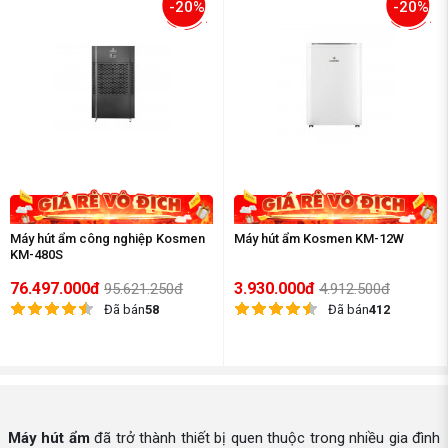
-20%
-20%
Máy hút ẩm công nghiệp Kosmen
Máy hút ẩm Kosmen KM-12W
KM-480S
76.497.000đ
3.930.000đ
95.621.250đ
4.912.500đ
Đã bán
58
Đã bán
412
Máy hút ẩm
đã trở thành thiết bị quen thuộc trong nhiều gia đình