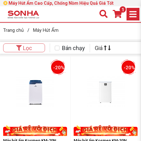
Máy Hút Ẩm Cao Cấp, Chống Nồm Hiệu Quả Giá Tốt
1
Trang chủ
/
Máy Hút Ẩm
Bán chạy
Giá
Lọc
-20%
-20%
Máy hút ẩm Kosmen KM-20N
Máy hút ẩm Kosmen KM-30N