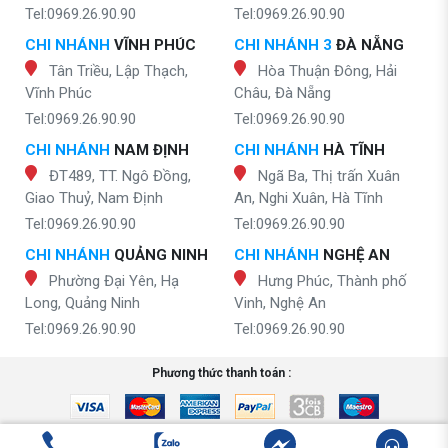
Tel:0969.26.90.90
Tel:0969.26.90.90
CHI NHÁNH
VĨNH PHÚC
CHI NHÁNH 3
ĐÀ NẴNG
Tân Triều, Lập Thạch,
Hòa Thuận Đông, Hải
Vĩnh Phúc
Châu, Đà Nẵng
Tel:0969.26.90.90
Tel:0969.26.90.90
CHI NHÁNH
NAM ĐỊNH
CHI NHÁNH
HÀ TĨNH
ĐT489, TT. Ngô Đồng,
Ngã Ba, Thị trấn Xuân
Giao Thuỷ, Nam Định
An, Nghi Xuân, Hà Tĩnh
Tel:0969.26.90.90
Tel:0969.26.90.90
CHI NHÁNH
QUẢNG NINH
CHI NHÁNH
NGHỆ AN
Phường Đại Yên, Hạ
Hưng Phúc, Thành phố
Long, Quảng Ninh
Vinh, Nghệ An
Tel:0969.26.90.90
Tel:0969.26.90.90
Phương thức thanh toán :