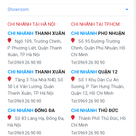
Showroom
CHI NHÁNH TẠI HÀ NỘI :
CHI NHÁNH TẠI TP.HCM :
CHI NHÁNH
THANH XUÂN
CHI NHÁNH
PHÚ NHUẬN
Ngõ 109, Trường Chinh,
Số 95 Đường Trường
P. Phương Liệt, Quận Thanh
Chinh, Quận Phú Nhuận, Hồ
Xuân, TP Hà Nội
Chí Minh
Tel:0969.26.90.90
Tel:0969.26.90.90
CHI NHÁNH
THANH XUÂN
CHI NHÁNH
QUẬN 12
Tầng 3 Tòa Nhà N4D, Số
Số 1 Khu Dân Cư An
50 Lê Văn Lương, Quận
Sương, P. Tân Hưng Thuận,
Thanh Xuân, TP Hà Nội
Quận 12, Hồ Chí Minh
Tel:0969.26.90.90
Tel:0969.26.90.90
CHI NHÁNH
ĐỐNG ĐA
CHI NHÁNH
THỦ ĐỨC
Số 83 Láng Hạ, Đống Đa,
Thành Phố Thủ Đức, Hồ
Hà Nội
Chí Minh
Tel:0969.26.90.90
Tel:0969.26.90.90