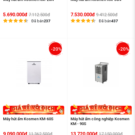
5.690.000đ
7.530.000đ
7.112.500đ
9.412.500đ
Đã bán
237
Đã bán
437
-20%
-20%
Máy hút ẩm Kosmen KM-60S
Máy hút ẩm công nghiệp Kosmen
KM - 90S
9.090.000đ
13.720.000đ
11.362.500đ
17.150.000đ