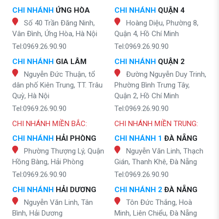
CHI NHÁNH
ỨNG HÒA
CHI NHÁNH
QUẬN 4
Số 40 Trần Đăng Ninh,
Hoàng Diệu, Phường 8,
Vân Đình, Ứng Hòa, Hà Nội
Quận 4, Hồ Chí Minh
Tel:0969.26.90.90
Tel:0969.26.90.90
CHI NHÁNH
GIA LÂM
CHI NHÁNH
QUẬN 2
Nguyễn Đức Thuận, tổ
Đường Nguyễn Duy Trinh,
dân phố Kiên Trung, TT. Trâu
Phường Bình Trưng Tây,
Quỳ, Hà Nội
Quận 2, Hồ Chí Minh
Tel:0969.26.90.90
Tel:0969.26.90.90
CHI NHÁNH MIỀN BẮC:
CHI NHÁNH MIỀN TRUNG:
CHI NHÁNH
HẢI PHÒNG
CHI NHÁNH 1
ĐÀ NẴNG
Phường Thượng Lý, Quận
Nguyễn Văn Linh, Thạch
Hồng Bàng, Hải Phòng
Gián, Thanh Khê, Đà Nẵng
Tel:0969.26.90.90
Tel:0969.26.90.90
CHI NHÁNH
HẢI DƯƠNG
CHI NHÁNH 2
ĐÀ NẴNG
Nguyễn Văn Linh, Tân
Tôn Đức Thắng, Hoà
Bình, Hải Dương
Minh, Liên Chiểu, Đà Nẵng