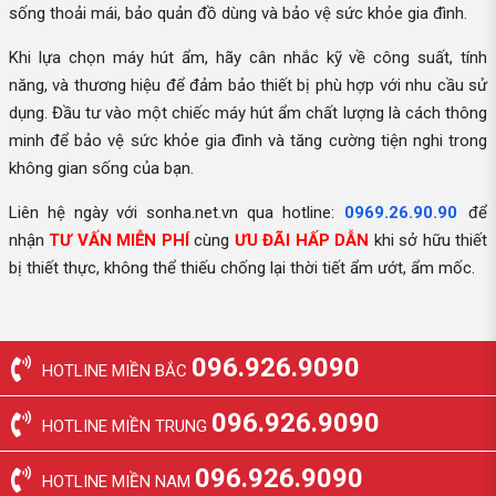
sống thoải mái, bảo quản đồ dùng và bảo vệ sức khỏe gia đình.
Khi lựa chọn máy hút ẩm, hãy cân nhắc kỹ về công suất, tính
năng, và thương hiệu để đảm bảo thiết bị phù hợp với nhu cầu sử
dụng. Đầu tư vào một chiếc máy hút ẩm chất lượng là cách thông
minh để bảo vệ sức khỏe gia đình và tăng cường tiện nghi trong
không gian sống của bạn.
Liên hệ ngày với sonha.net.vn qua hotline:
0969.26.90.90
để
nhận
TƯ VẤN MIỄN PHÍ
cùng
ƯU ĐÃI HẤP DẪN
khi sở hữu thiết
bị thiết thực, không thể thiếu chống lại thời tiết ẩm ướt, ẩm mốc.
096.926.9090
HOTLINE MIỀN BẮC
096.926.9090
HOTLINE MIỀN TRUNG
096.926.9090
HOTLINE MIỀN NAM