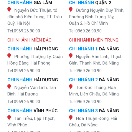
CHI NHÁNH
GIA LÂM
CHI NHÁNH
QUẬN 2
Nguyễn Đức Thuận, tổ
Đường Nguyễn Duy Trinh,
dân phố Kiên Trung, TT. Trâu
Phường Bình Trưng Tây,
Quỳ, Hà Nội
Quận 2, Hồ Chí Minh
Tel:0969.26.90.90
Tel:0969.26.90.90
CHI NHÁNH MIỀN BẮC:
CHI NHÁNH MIỀN TRUNG:
CHI NHÁNH
HẢI PHÒNG
CHI NHÁNH 1
ĐÀ NẴNG
Phường Thượng Lý, Quận
Nguyễn Văn Linh, Thạch
Hồng Bàng, Hải Phòng
Gián, Thanh Khê, Đà Nẵng
Tel:0969.26.90.90
Tel:0969.26.90.90
CHI NHÁNH
HẢI DƯƠNG
CHI NHÁNH 2
ĐÀ NẴNG
Nguyễn Văn Linh, Tân
Tôn Đức Thắng, Hoà
Bình, Hải Dương
Minh, Liên Chiểu, Đà Nẵng
Tel:0969.26.90.90
Tel:0969.26.90.90
CHI NHÁNH
VĨNH PHÚC
CHI NHÁNH 3
ĐÀ NẴNG
Tân Triều, Lập Thạch,
Hòa Thuận Đông, Hải
Vĩnh Phúc
Châu, Đà Nẵng