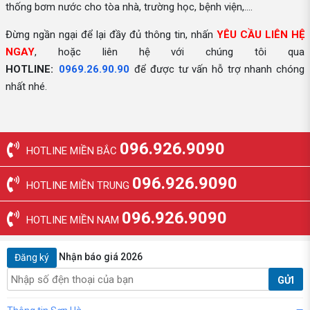
thống bơm nước cho tòa nhà, trường học, bệnh viện,....
Đừng ngần ngại để lại đầy đủ thông tin, nhấn
YÊU CẦU LIÊN HỆ
NGAY
, hoặc liên hệ với chúng tôi qua
HOTLINE:
0969.26.90.90
để được tư vấn hỗ trợ nhanh chóng
nhất nhé.
096.926.9090
HOTLINE MIỀN BẮC
096.926.9090
HOTLINE MIỀN TRUNG
096.926.9090
HOTLINE MIỀN NAM
Nhận báo giá 2026
Đăng ký
GỬI