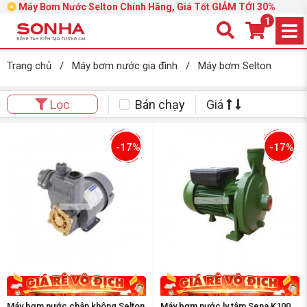
Máy Bơm Nước Selton Chính Hãng, Giá Tốt GIẢM TỚI 30%
1
Trang chủ
/
Máy bơm nước gia đình
/
Máy bơm Selton
Bán chạy
Giá
Lọc
-17%
-17%
Máy bơm nước chân không Selton
Máy bơm nước ly tâm Sena K100