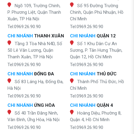
Ngõ 109, Trường Chinh,
Số 95 Đường Trường
P. Phương Liệt, Quận Thanh
Chinh, Quận Phú Nhuận, Hồ
Xuân, TP Hà Nội
Chí Minh
Tel:0969.26.90.90
Tel:0969.26.90.90
CHI NHÁNH
THANH XUÂN
CHI NHÁNH
QUẬN 12
Tầng 3 Tòa Nhà N4D, Số
Số 1 Khu Dân Cư An
50 Lê Văn Lương, Quận
Sương, P. Tân Hưng Thuận,
Thanh Xuân, TP Hà Nội
Quận 12, Hồ Chí Minh
Tel:0969.26.90.90
Tel:0969.26.90.90
CHI NHÁNH
ĐỐNG ĐA
CHI NHÁNH
THỦ ĐỨC
Số 83 Láng Hạ, Đống Đa,
Thành Phố Thủ Đức, Hồ
Hà Nội
Chí Minh
Tel:0969.26.90.90
Tel:0969.26.90.90
CHI NHÁNH
ỨNG HÒA
CHI NHÁNH
QUẬN 4
Số 40 Trần Đăng Ninh,
Hoàng Diệu, Phường 8,
Vân Đình, Ứng Hòa, Hà Nội
Quận 4, Hồ Chí Minh
Tel:0969.26.90.90
Tel:0969.26.90.90