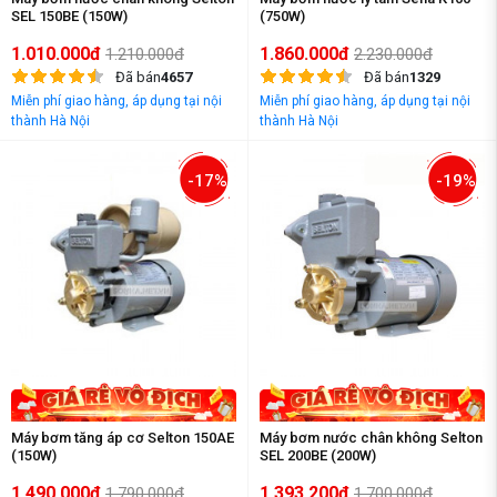
SEL 150BE (150W)
(750W)
1.010.000đ
1.860.000đ
1.210.000đ
2.230.000đ
Đã bán
4657
Đã bán
1329
Miễn phí giao hàng, áp dụng tại nội
Miễn phí giao hàng, áp dụng tại nội
thành Hà Nội
thành Hà Nội
-17%
-19%
Máy bơm tăng áp cơ Selton 150AE
Máy bơm nước chân không Selton
(150W)
SEL 200BE (200W)
1.490.000đ
1.393.200đ
1.790.000đ
1.700.000đ