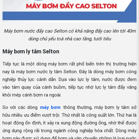
Máy bơm nước đẩy cao Selton có khả năng đẩy cao lên tới 40m
dùng chủ yếu toà nhà cao tầng, tưới tiêu
Máy bơm ly tâm Selton
Tiếp tục là một dòng máy bơm rất phổ biến trên thị trường hiện
nay là máy bơm nước ly tâm Selton. Đây là dòng máy bơm công
nghiệp thủy lực cánh dẫn. Dựa vào lực ly tâm, nước được đem
vào tâm quay của cánh buồm, tiếp tục nhờ lực ly tâm đẩy văng
khỏi mép cánh bơm ra ngoài.
So với các dòng
máy bơm
thông thường, máy bơm ly tâm sở
hữu nhiều ưu điểm vượt trội. Thứ nhất là công suất lớn. Thứ hai là
hoạt động ổn định, ít xảy ra xung động đường ống, nhờ thế được
ứng dụng rộng rãi trong ngành công nghiệp hóa chất. Dòng máy
bơm này được sử dụng để bơm và vận chuyển những lá loại nước