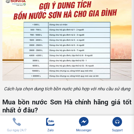
Cách lựa chọn dung tích bồn nước phù hợp với nhu cầu sử dụng
Mua bồn nước Sơn Hà chính hãng giá tốt
nhất ở đâu?
Để nhanh chóng sở hữu những sản phẩm bồn nước chất lượng,
giá tốt, nhanh tay đến với Sơn Hà - địa chỉ mua hàng online uy tín
Gọi ngay 24/7
Zalo
Messenger
Support