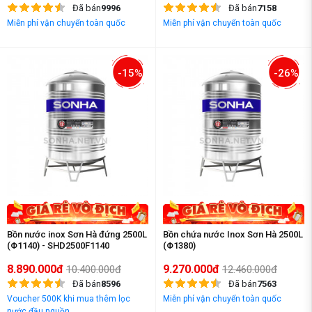
Đã bán
9996
Đã bán
7158
Miễn phí vận chuyển toàn quốc
Miễn phí vận chuyển toàn quốc
-15%
-26%
Bồn nước inox Sơn Hà đứng 2500L
Bồn chứa nước Inox Sơn Hà 2500L
(Φ1140) - SHD2500F1140
(Φ1380)
8.890.000đ
9.270.000đ
10.400.000đ
12.460.000đ
Đã bán
8596
Đã bán
7563
Voucher 500K khi mua thêm lọc
Miễn phí vận chuyển toàn quốc
nước đầu nguồn