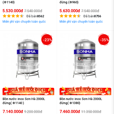
(Φ1140)
đứng (Φ960)
5.530.000đ
5.630.000đ
7.540.000đ
7.540.000đ
Đã bán
8562
Đã bán
8756
Miễn phí vận chuyển toàn quốc
Miễn phí vận chuyển toàn quốc
-23%
-35%
Bồn nước inox Sơn Hà 2000L
Bồn nước inox Sơn Hà 2000L
đứng( Φ1140 )
đứng( Φ1380)
7.140.000đ
7.460.000đ
9.200.000đ
11.350.000đ