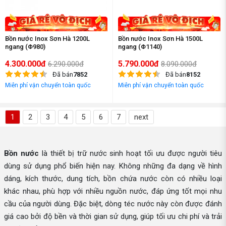
Bồn nước Inox Sơn Hà 1200L
Bồn nước Inox Sơn Hà 1500L
ngang (Φ980)
ngang (Φ1140)
4.300.000đ
5.790.000đ
6.290.000đ
8.090.000đ
Đã bán
7852
Đã bán
8152
Miễn phí vận chuyển toàn quốc
Miễn phí vận chuyển toàn quốc
1
2
3
4
5
6
7
next
Bồn nước
là thiết bị trữ nước sinh hoạt tối ưu được người tiêu
dùng sử dụng phổ biến hiện nay. Không những đa dạng về hình
dáng, kích thước, dung tích, bồn chứa nước còn có nhiều loại
khác nhau, phù hợp với nhiều nguồn nước, đáp ứng tốt mọi nhu
cầu của người dùng. Đặc biệt, dòng téc nước này còn được đánh
giá cao bởi độ bền và thời gian sử dụng, giúp tối ưu chi phí và trải