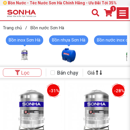
Bồn Nước - Téc Nước Sơn Hà Chính Hãng - Ưu Đãi Tới 35%
1
Trang chủ
/
Bồn nước Sơn Hà
Bồn inox Sơn Hà
Bồn nhựa Sơn Hà
Bồn nước inox c
Bán chạy
Giá
Lọc
-31%
-28%