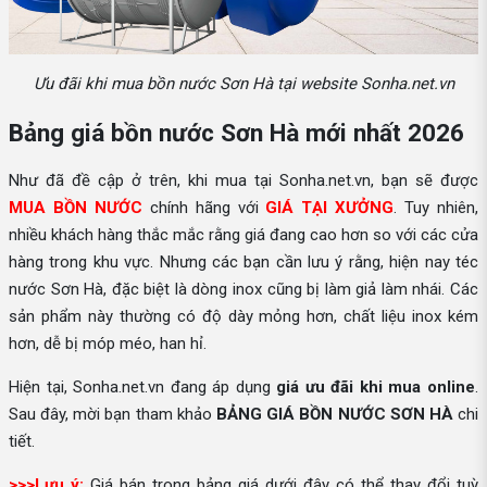
Ưu đãi khi mua bồn nước Sơn Hà tại website Sonha.net.vn
Bảng giá bồn nước Sơn Hà mới nhất 2026
Như đã đề cập ở trên, khi mua tại Sonha.net.vn, bạn sẽ được
MUA BỒN NƯỚC
chính hãng với
GIÁ TẠI XƯỞNG
. Tuy nhiên,
nhiều khách hàng thắc mắc rằng giá đang cao hơn so với các cửa
hàng trong khu vực. Nhưng các bạn cần lưu ý rằng, hiện nay téc
nước Sơn Hà, đặc biệt là dòng inox cũng bị làm giả làm nhái. Các
sản phẩm này thường có độ dày mỏng hơn, chất liệu inox kém
hơn, dễ bị móp méo, han hỉ.
Hiện tại, Sonha.net.vn đang áp dụng
giá ưu đãi khi mua online
.
Sau đây, mời bạn tham khảo
BẢNG GIÁ BỒN NƯỚC SƠN HÀ
chi
tiết.
>>>Lưu ý:
Giá bán trong bảng giá dưới đây có thể thay đổi tuỳ