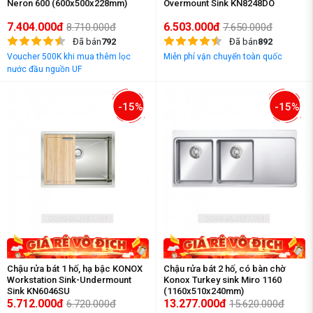
Neron 600 (600x500x228mm)
Overmount Sink KN8248DO
7.404.000đ
6.503.000đ
8.710.000đ
7.650.000đ
Đã bán
792
Đã bán
892
Voucher 500K khi mua thêm lọc
Miễn phí vận chuyển toàn quốc
nước đầu nguồn UF
-15%
-15%
Chậu rửa bát 1 hố, hạ bậc KONOX
Chậu rửa bát 2 hố, có bàn chờ
Workstation Sink-Undermount
Konox Turkey sink Miro 1160
Sink KN6046SU
(1160x510x240mm)
5.712.000đ
13.277.000đ
6.720.000đ
15.620.000đ