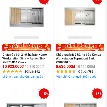
Chậu rửa bát 2 hố, hạ bậc Konox
Chậu rửa bát 2 hố, hạ bậc Konox
Workstation Sink – Apron Sink
Workstation Topmount Sink
KN8751DA Curve
KN8250TD
10.923.000đ
8.636.000đ
12.850.000đ
10.160.000đ
Đã bán
892
Đã bán
782
Miễn phí vận chuyển toàn quốc
Miễn phí vận chuyển toàn quốc
-15%
-15%