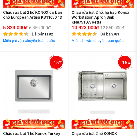
Chậu rửa bát 2 hố KONOX có bàn
Chậu rửa bát 2 hố, hạ bậc Konox
chờ European Artusi KS11650 1D
Workstation Apron Sink
KN8751DA Retta
5.823.000đ
10.923.000đ
6.850.000đ
12.850.000đ
Đã bán
1192
Đã bán
781
Miễn phí vận chuyển toàn quốc
Miễn phí vận chuyển toàn quốc
-15%
-15%
Chậu rửa bát 1 hố Konox Turkey
Chậu rửa bát 2 hố KONOX