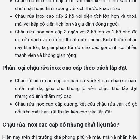
Chậu rửa inox cao cấp 1 hố với thiết kế có 1 hố sâu hình
chữ nhật hoặc hình vuông với kích thước khác nhau.
Chậu rửa inox cao cấp 2 hố với diện tích lớn hơn và thoải
mái với bếp có diện tích lớn và gia đình đông người.
Chậu rửa inox cao cấp 3 ngăn với 2 hố lớn và 1 hố nhỏ để
đồ rửa sạch và có ống thoát nước riêng. Kích thước chậu
này khá lớn, là giải pháp tối ưu cho các gia đình có nhiều
thành viên và không gian rộng.
Phân loại chậu rửa inox cao cấp theo cách lắp đặt
Chậu rửa inox cao cấp âm bàn đá: với kết cấu chậu sẽ nằm
dưới mặt đá, giúp cho không lộ viền chậu, khó lắp đặt
nhưng có tính thẩm mỹ cao.
Chậu rửa inox cao cấp dương: kết cấu chậu rửa vẫn có gò
nổi trên mặt bàn, rất thuận tiện cho việc lắp đặt.
Chậu rửa inox cao cấp có những chất liệu nào?
Hiện nay trên thị trường khá phong phú về mẫu mã và nhãn hiệu