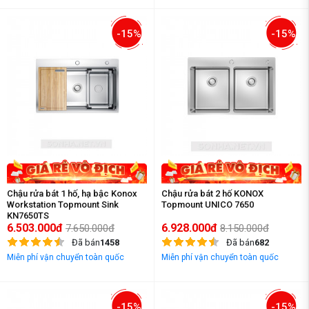
-15%
-15%
Chậu rửa bát 1 hố, hạ bậc Konox
Chậu rửa bát 2 hố KONOX
Workstation Topmount Sink
Topmount UNICO 7650
KN7650TS
6.503.000đ
6.928.000đ
7.650.000đ
8.150.000đ
Đã bán
1458
Đã bán
682
Miễn phí vận chuyển toàn quốc
Miễn phí vận chuyển toàn quốc
-15%
-15%