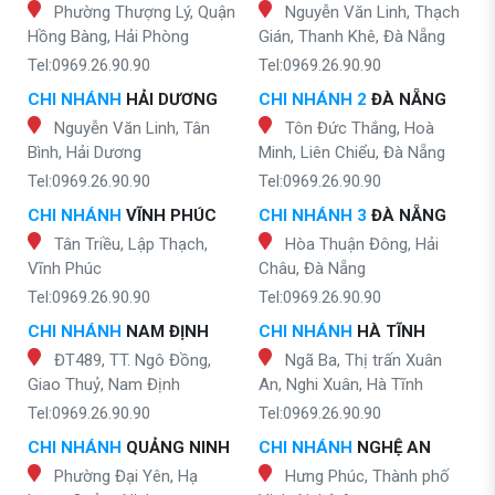
Phường Thượng Lý, Quận
Nguyễn Văn Linh, Thạch
Hồng Bàng, Hải Phòng
Gián, Thanh Khê, Đà Nẵng
Tel:0969.26.90.90
Tel:0969.26.90.90
CHI NHÁNH
HẢI DƯƠNG
CHI NHÁNH 2
ĐÀ NẴNG
Nguyễn Văn Linh, Tân
Tôn Đức Thắng, Hoà
Bình, Hải Dương
Minh, Liên Chiểu, Đà Nẵng
Tel:0969.26.90.90
Tel:0969.26.90.90
CHI NHÁNH
VĨNH PHÚC
CHI NHÁNH 3
ĐÀ NẴNG
Tân Triều, Lập Thạch,
Hòa Thuận Đông, Hải
Vĩnh Phúc
Châu, Đà Nẵng
Tel:0969.26.90.90
Tel:0969.26.90.90
CHI NHÁNH
NAM ĐỊNH
CHI NHÁNH
HÀ TĨNH
ĐT489, TT. Ngô Đồng,
Ngã Ba, Thị trấn Xuân
Giao Thuỷ, Nam Định
An, Nghi Xuân, Hà Tĩnh
Tel:0969.26.90.90
Tel:0969.26.90.90
CHI NHÁNH
QUẢNG NINH
CHI NHÁNH
NGHỆ AN
Phường Đại Yên, Hạ
Hưng Phúc, Thành phố