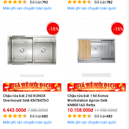
Đã bán
792
Đã bán
782
Miễn phí vận chuyển toàn quốc
Miễn phí vận chuyển toàn quốc
-15%
-15%
Chậu rửa bát 2 hố KONOX
Chậu rửa bát 1 hố Konox
Overmount Sink KN7847DO
Workstation Apron Sink
KN8051AS Retta
6.443.000đ
10.158.000đ
7.580.000đ
11.950.000đ
Đã bán
682
Đã bán
482
Miễn phí vận chuyển toàn quốc
Miễn phí vận chuyển toàn quốc