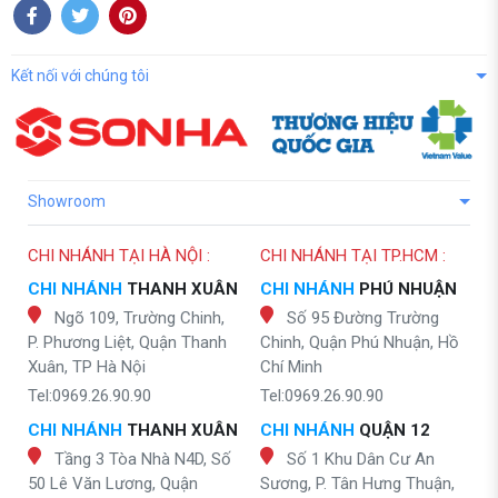
Kết nối với chúng tôi
Showroom
CHI NHÁNH TẠI HÀ NỘI :
CHI NHÁNH TẠI TP.HCM :
CHI NHÁNH
THANH XUÂN
CHI NHÁNH
PHÚ NHUẬN
Ngõ 109, Trường Chinh,
Số 95 Đường Trường
P. Phương Liệt, Quận Thanh
Chinh, Quận Phú Nhuận, Hồ
Xuân, TP Hà Nội
Chí Minh
Tel:0969.26.90.90
Tel:0969.26.90.90
CHI NHÁNH
THANH XUÂN
CHI NHÁNH
QUẬN 12
Tầng 3 Tòa Nhà N4D, Số
Số 1 Khu Dân Cư An
50 Lê Văn Lương, Quận
Sương, P. Tân Hưng Thuận,