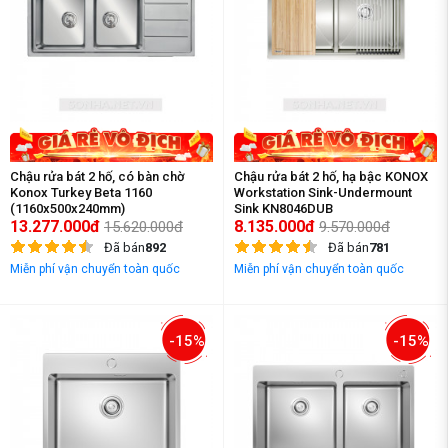
Chậu rửa bát 2 hố, có bàn chờ
Chậu rửa bát 2 hố, hạ bậc KONOX
Konox Turkey Beta 1160
Workstation Sink-Undermount
(1160x500x240mm)
Sink KN8046DUB
13.277.000đ
8.135.000đ
15.620.000đ
9.570.000đ
Đã bán
892
Đã bán
781
Miễn phí vận chuyển toàn quốc
Miễn phí vận chuyển toàn quốc
-15%
-15%