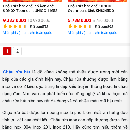
Chậu rửa bát 2 hố, có bàn chờ
Chậu rửa bát 2 hố KONOX
KONOX Topmount UNICO 11652
Overmount Sink KN8245DO
9.333.000đ
5.738.000đ
10.980.000đ
6.750.000đ
Đã bán
572
Đã bán
892
Miễn phí vận chuyển toàn quốc
Miễn phí vận chuyển toàn quốc
1
2
Chậu rửa bát
là đồ dùng không thể thiếu được trong mỗi căn
bếp của các gia đình hiện nay. Chậu rửa thường được làm bằng
inox và có 2 kiểu đặc trưng là dập kiểu truyền thống hoặc là chậu
dạng đúc. Nhờ vào sự phát triển của công nghệ và khoa học mà
chậu rửa bát hiện nay rất đa dạng và có nhiều mẫu mã bắt mắt.
Chậu rửa bát được làm bằng inox là phổ biến nhất vì những đặc
tính ưu việt của chất liệu. Chậu rửa inox cao cấp thường được làm
bằng inox 304, inox 201, inox 210. Hãy cùng tìm hiểu thêm về