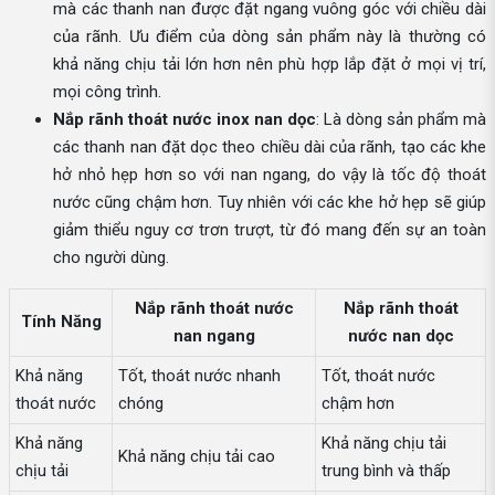
mà các thanh nan được đặt ngang vuông góc với chiều dài
của rãnh. Ưu điểm của dòng sản phẩm này là thường có
khả năng chịu tải lớn hơn nên phù hợp lắp đặt ở mọi vị trí,
mọi công trình.
Nắp rãnh thoát nước inox nan dọc
: Là dòng sản phẩm mà
các thanh nan đặt dọc theo chiều dài của rãnh, tạo các khe
hở nhỏ hẹp hơn so với nan ngang, do vậy là tốc độ thoát
nước cũng chậm hơn. Tuy nhiên với các khe hở hẹp sẽ giúp
giảm thiểu nguy cơ trơn trượt, từ đó mang đến sự an toàn
cho người dùng.
Nắp rãnh thoát nước
Nắp rãnh thoát
Tính Năng
nan ngang
nước nan dọc
Khả năng
Tốt, thoát nước nhanh
Tốt, thoát nước
thoát nước
chóng
chậm hơn
Khả năng
Khả năng chịu tải
Khả năng chịu tải cao
chịu tải
trung bình và thấp