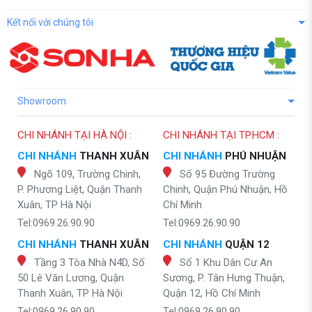
Kết nối với chúng tôi
Showroom
CHI NHÁNH TẠI HÀ NỘI :
CHI NHÁNH TẠI TP.HCM :
CHI NHÁNH
THANH XUÂN
CHI NHÁNH
PHÚ NHUẬN
Ngõ 109, Trường Chinh,
Số 95 Đường Trường
P. Phương Liệt, Quận Thanh
Chinh, Quận Phú Nhuận, Hồ
Xuân, TP Hà Nội
Chí Minh
Tel:0969.26.90.90
Tel:0969.26.90.90
CHI NHÁNH
THANH XUÂN
CHI NHÁNH
QUẬN 12
Tầng 3 Tòa Nhà N4D, Số
Số 1 Khu Dân Cư An
50 Lê Văn Lương, Quận
Sương, P. Tân Hưng Thuận,
Thanh Xuân, TP Hà Nội
Quận 12, Hồ Chí Minh
Tel:0969.26.90.90
Tel:0969.26.90.90