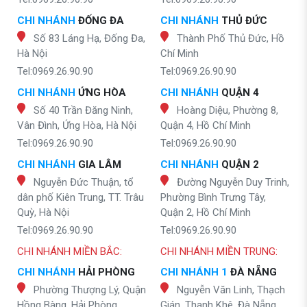
CHI NHÁNH
ĐỐNG ĐA
CHI NHÁNH
THỦ ĐỨC
Số 83 Láng Hạ, Đống Đa,
Thành Phố Thủ Đức, Hồ
Hà Nội
Chí Minh
Tel:0969.26.90.90
Tel:0969.26.90.90
CHI NHÁNH
ỨNG HÒA
CHI NHÁNH
QUẬN 4
Số 40 Trần Đăng Ninh,
Hoàng Diệu, Phường 8,
Vân Đình, Ứng Hòa, Hà Nội
Quận 4, Hồ Chí Minh
Tel:0969.26.90.90
Tel:0969.26.90.90
CHI NHÁNH
GIA LÂM
CHI NHÁNH
QUẬN 2
Nguyễn Đức Thuận, tổ
Đường Nguyễn Duy Trinh,
dân phố Kiên Trung, TT. Trâu
Phường Bình Trưng Tây,
Quỳ, Hà Nội
Quận 2, Hồ Chí Minh
Tel:0969.26.90.90
Tel:0969.26.90.90
CHI NHÁNH MIỀN BẮC:
CHI NHÁNH MIỀN TRUNG:
CHI NHÁNH
HẢI PHÒNG
CHI NHÁNH 1
ĐÀ NẴNG
Phường Thượng Lý, Quận
Nguyễn Văn Linh, Thạch
Hồng Bàng, Hải Phòng
Gián, Thanh Khê, Đà Nẵng