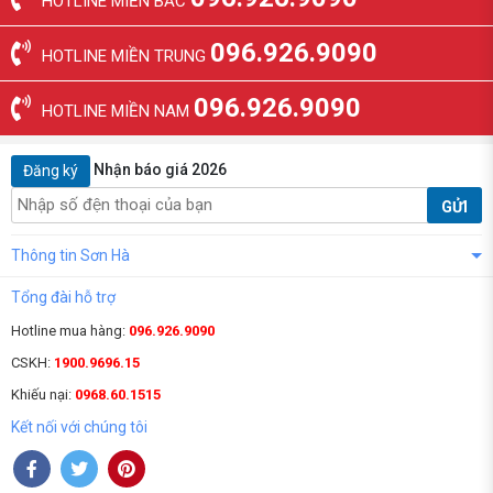
HOTLINE MIỀN BẮC
096.926.9090
HOTLINE MIỀN TRUNG
096.926.9090
HOTLINE MIỀN NAM
Nhận báo giá 2026
Đăng ký
GỬI
Thông tin Sơn Hà
Tổng đài hỗ trợ
Hotline mua hàng:
096.926.9090
CSKH:
1900.9696.15
Khiếu nại:
0968.60.1515
Kết nối với chúng tôi