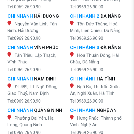
Tel:0969.26.90.90
Tel:0969.26.90.90
CHI NHÁNH
HẢI DƯƠNG
CHI NHÁNH 2
ĐÀ NẴNG
Nguyễn Văn Linh, Tân
Tôn Đức Thắng, Hoà
Bình, Hải Dương
Minh, Liên Chiểu, Đà Nẵng
Tel:0969.26.90.90
Tel:0969.26.90.90
CHI NHÁNH
VĨNH PHÚC
CHI NHÁNH 3
ĐÀ NẴNG
Tân Triều, Lập Thạch,
Hòa Thuận Đông, Hải
Vĩnh Phúc
Châu, Đà Nẵng
Tel:0969.26.90.90
Tel:0969.26.90.90
CHI NHÁNH
NAM ĐỊNH
CHI NHÁNH
HÀ TĨNH
ĐT489, TT. Ngô Đồng,
Ngã Ba, Thị trấn Xuân
Giao Thuỷ, Nam Định
An, Nghi Xuân, Hà Tĩnh
Tel:0969.26.90.90
Tel:0969.26.90.90
CHI NHÁNH
QUẢNG NINH
CHI NHÁNH
NGHỆ AN
Phường Đại Yên, Hạ
Hưng Phúc, Thành phố
Long, Quảng Ninh
Vinh, Nghệ An
Tel:0969.26.90.90
Tel:0969.26.90.90