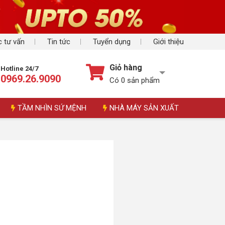
 tư vấn
Tin tức
Tuyển dụng
Giới thiệu
Giỏ hàng
Hotline 24/7
0969.26.9090
Có
0
sản phẩm
TẦM NHÌN SỨ MỆNH
NHÀ MÁY SẢN XUẤT