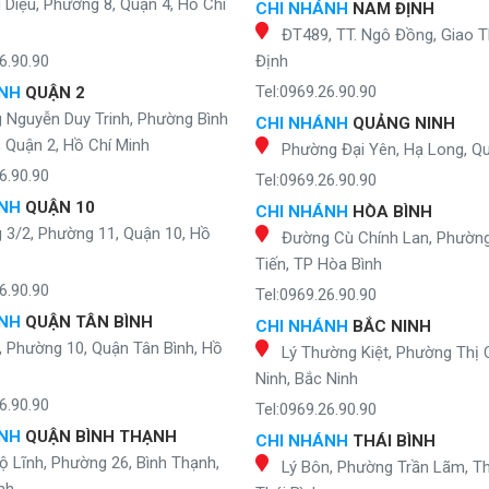
Diệu, Phường 8, Quận 4, Hồ Chí
CHI NHÁNH
NAM ĐỊNH
ĐT489, TT. Ngô Đồng, Giao 
6.90.90
Định
Tel:0969.26.90.90
ÁNH
QUẬN 2
 Nguyễn Duy Trinh, Phường Bình
CHI NHÁNH
QUẢNG NINH
, Quận 2, Hồ Chí Minh
Phường Đại Yên, Hạ Long, Q
6.90.90
Tel:0969.26.90.90
ÁNH
QUẬN 10
CHI NHÁNH
HÒA BÌNH
 3/2, Phường 11, Quận 10, Hồ
Đường Cù Chính Lan, Phườn
Tiến, TP Hòa Bình
6.90.90
Tel:0969.26.90.90
ÁNH
QUẬN TÂN BÌNH
CHI NHÁNH
BẮC NINH
, Phường 10, Quận Tân Bình, Hồ
Lý Thường Kiệt, Phường Thị 
Ninh, Bắc Ninh
6.90.90
Tel:0969.26.90.90
ÁNH
QUẬN BÌNH THẠNH
CHI NHÁNH
THÁI BÌNH
ộ Lĩnh, Phường 26, Bình Thạnh,
Lý Bôn, Phường Trần Lãm, Th
nh