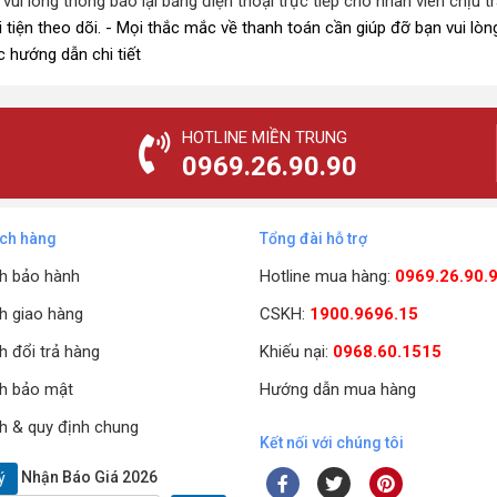
 vui lòng thông báo lại bằng điện thoại trực tiếp cho nhân viên chịu
 tiện theo dõi.
- Mọi thắc mắc về thanh toán cần giúp đỡ bạn vui lòng
 hướng dẫn chi tiết
HOTLINE MIỀN TRUNG
0969.26.90.90
ách hàng
Tổng đài hỗ trợ
h bảo hành
Hotline mua hàng:
0969.26.90.
h giao hàng
CSKH:
1900.9696.15
h đổi trả hàng
Khiếu nại:
0968.60.1515
h bảo mật
Hướng dẫn mua hàng
h & quy định chung
Kết nối với chúng tôi
Nhận Báo Giá 2026
ý