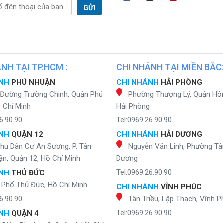
GỬI
NH TẠI TP.HCM :
CHI NHÁNH TẠI MIỀN BẮC
ÁNH
PHÚ NHUẬN
CHI NHÁNH
HẢI PHÒNG
 Đường Trường Chinh, Quận Phú
Phường Thượng Lý, Quận Hồ
 Chí Minh
Hải Phòng
6.90.90
Tel:0969.26.90.90
ÁNH
QUẬN 12
CHI NHÁNH
HẢI DƯƠNG
Khu Dân Cư An Sương, P. Tân
Nguyễn Văn Linh, Phường Tân
n, Quận 12, Hồ Chí Minh
Dương
Tel:0969.26.90.90
ÁNH
THỦ ĐỨC
 Phố Thủ Đức, Hồ Chí Minh
CHI NHÁNH
VĨNH PHÚC
6.90.90
Tân Triều, Lập Thạch, Vĩnh P
Tel:0969.26.90.90
ÁNH
QUẬN 4