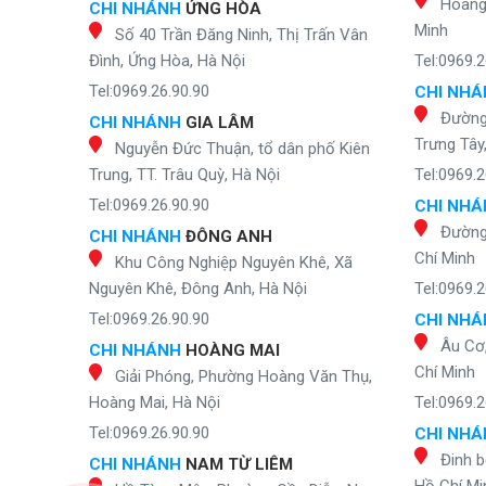
Hoàng 
CHI NHÁNH
ỨNG HÒA
Minh
Số 40 Trần Đăng Ninh, Thị Trấn Vân
Đình, Ứng Hòa, Hà Nội
Tel:0969.2
Tel:0969.26.90.90
CHI NH
Đường
CHI NHÁNH
GIA LÂM
Trưng Tây
Nguyễn Đức Thuận, tổ dân phố Kiên
Trung, TT. Trâu Quỳ, Hà Nội
Tel:0969.2
Tel:0969.26.90.90
CHI NH
Đường
CHI NHÁNH
ĐÔNG ANH
Chí Minh
Khu Công Nghiệp Nguyên Khê, Xã
Nguyên Khê, Đông Anh, Hà Nội
Tel:0969.2
Tel:0969.26.90.90
CHI NH
Âu Cơ
CHI NHÁNH
HOÀNG MAI
Chí Minh
Giải Phóng, Phường Hoàng Văn Thụ,
Hoàng Mai, Hà Nội
Tel:0969.2
Tel:0969.26.90.90
CHI NH
Đinh b
CHI NHÁNH
NAM TỪ LIÊM
Hồ Chí Mi