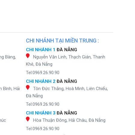
:
CHI NHÁNH TẠI MIỀN TRUNG :
CHI NHÁNH 1
ĐÀ NẴNG
ng Bàng,
Nguyễn Văn Linh, Thạch Gián, Thanh
Khê, Đà Nẵng
Tel:0969.26.90.90
CHI NHÁNH 2
ĐÀ NẴNG
 Bình, Hải
Tôn Đức Thắng, Hoà Minh, Liên Chiểu,
Đà Nẵng
Tel:0969.26.90.90
CHI NHÁNH 3
ĐÀ NẴNG
húc
Hòa Thuận Đông, Hải Châu, Đà Nẵng
Tel:0969.26.90.90