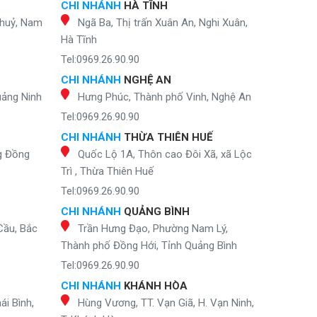
CHI NHÁNH
HÀ TĨNH
Thuỷ, Nam
Ngã Ba, Thị trấn Xuân An, Nghi Xuân,
Hà Tĩnh
Tel:0969.26.90.90
CHI NHÁNH
NGHỆ AN
uảng Ninh
Hưng Phúc, Thành phố Vinh, Nghệ An
Tel:0969.26.90.90
CHI NHÁNH
THỪA THIÊN HUẾ
g Đồng
Quốc Lộ 1A, Thôn cao Đôi Xã, xã Lộc
Trì , Thừa Thiên Huế
Tel:0969.26.90.90
CHI NHÁNH
QUẢNG BÌNH
Cầu, Bắc
Trần Hưng Đạo, Phường Nam Lý,
Thành phố Đồng Hới, Tỉnh Quảng Bình
Tel:0969.26.90.90
CHI NHÁNH
KHÁNH HÒA
ái Bình,
Hùng Vương, TT. Vạn Giã, H. Vạn Ninh,