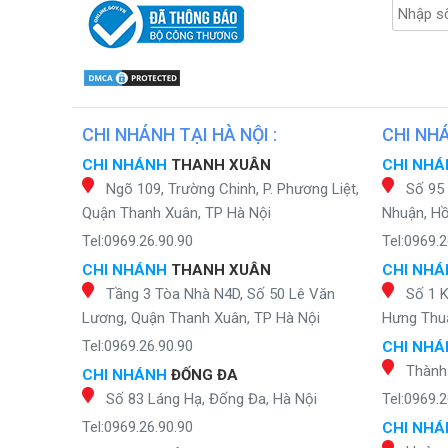
CHI NHÁNH TẠI HÀ NỘI :
CHI NHÁ
CHI NHÁNH
THANH XUÂN
CHI NH
Ngõ 109, Trường Chinh, P. Phương Liệt,
Số 95
Quận Thanh Xuân, TP Hà Nội
Nhuận, Hồ
Tel:0969.26.90.90
Tel:0969.2
CHI NHÁNH
THANH XUÂN
CHI NH
Tầng 3 Tòa Nhà N4D, Số 50 Lê Văn
Số 1 
Lương, Quận Thanh Xuân, TP Hà Nội
Hưng Thuậ
Tel:0969.26.90.90
CHI NH
Thành
CHI NHÁNH
ĐỐNG ĐA
Số 83 Láng Hạ, Đống Đa, Hà Nội
Tel:0969.2
Tel:0969.26.90.90
CHI NH