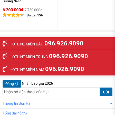
Dương Năng
6.200.000đ
7.750.000đ
Đã bán
156
096.926.9090
HOTLINE MIỀN BẮC
096.926.9090
HOTLINE MIỀN TRUNG
096.926.9090
HOTLINE MIỀN NAM
Nhận báo giá 2026
Đăng ký
GỬI
Thông tin Sơn Hà
Tổng đài hỗ trợ