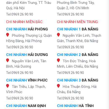
dân phố Kiên Trung, TT. Trâu
Phường Bình Trưng Tây,
Quỳ, Hà Nội
Quận 2, Hồ Chí Minh
Tel:0969.26.90.90
Tel:0969.26.90.90
CHI NHÁNH MIỀN BẮC:
CHI NHÁNH MIỀN TRUNG:
CHI NHÁNH
HẢI PHÒNG
CHI NHÁNH 1
ĐÀ NẴNG
Phường Thượng Lý, Quận
Nguyễn Văn Linh, Thạch
Hồng Bàng, Hải Phòng
Gián, Thanh Khê, Đà Nẵng
Tel:0969.26.90.90
Tel:0969.26.90.90
CHI NHÁNH
HẢI DƯƠNG
CHI NHÁNH 2
ĐÀ NẴNG
Nguyễn Văn Linh, Tân
Tôn Đức Thắng, Hoà
Bình, Hải Dương
Minh, Liên Chiểu, Đà Nẵng
Tel:0969.26.90.90
Tel:0969.26.90.90
CHI NHÁNH
VĨNH PHÚC
CHI NHÁNH 3
ĐÀ NẴNG
Tân Triều, Lập Thạch,
Hòa Thuận Đông, Hải
Vĩnh Phúc
Châu, Đà Nẵng
Tel:0969.26.90.90
Tel:0969.26.90.90
CHI NHÁNH
NAM ĐỊNH
CHI NHÁNH
HÀ TĨNH