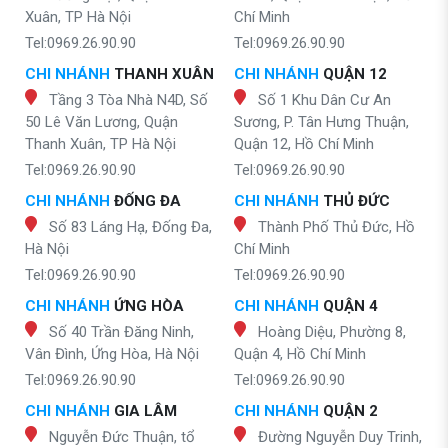
Xuân, TP Hà Nội
Chí Minh
Tel:0969.26.90.90
Tel:0969.26.90.90
CHI NHÁNH
THANH XUÂN
CHI NHÁNH
QUẬN 12
Tầng 3 Tòa Nhà N4D, Số
Số 1 Khu Dân Cư An
50 Lê Văn Lương, Quận
Sương, P. Tân Hưng Thuận,
Thanh Xuân, TP Hà Nội
Quận 12, Hồ Chí Minh
Tel:0969.26.90.90
Tel:0969.26.90.90
CHI NHÁNH
ĐỐNG ĐA
CHI NHÁNH
THỦ ĐỨC
Số 83 Láng Hạ, Đống Đa,
Thành Phố Thủ Đức, Hồ
Hà Nội
Chí Minh
Tel:0969.26.90.90
Tel:0969.26.90.90
CHI NHÁNH
ỨNG HÒA
CHI NHÁNH
QUẬN 4
Số 40 Trần Đăng Ninh,
Hoàng Diệu, Phường 8,
Vân Đình, Ứng Hòa, Hà Nội
Quận 4, Hồ Chí Minh
Tel:0969.26.90.90
Tel:0969.26.90.90
CHI NHÁNH
GIA LÂM
CHI NHÁNH
QUẬN 2
Nguyễn Đức Thuận, tổ
Đường Nguyễn Duy Trinh,