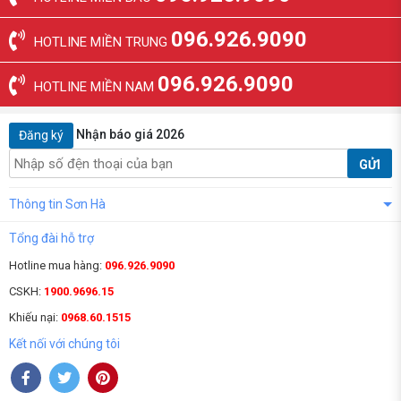
096.926.9090
HOTLINE MIỀN TRUNG
096.926.9090
HOTLINE MIỀN NAM
Nhận báo giá 2026
Đăng ký
GỬI
Thông tin Sơn Hà
Tổng đài hỗ trợ
Hotline mua hàng:
096.926.9090
CSKH:
1900.9696.15
Khiếu nại:
0968.60.1515
Kết nối với chúng tôi