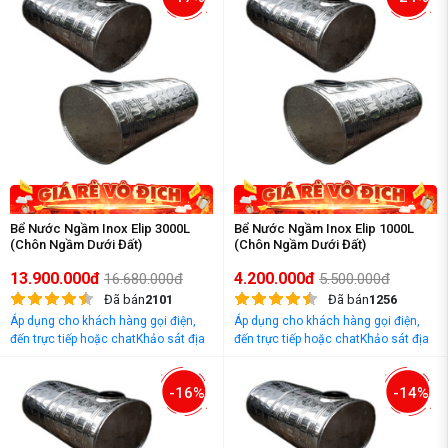
Bể Nước Ngầm Inox Elip 3000L
Bể Nước Ngầm Inox Elip 1000L
(Chôn Ngầm Dưới Đất)
(Chôn Ngầm Dưới Đất)
13.900.000đ
4.200.000đ
16.680.000đ
5.500.000đ
Đã bán
2101
Đã bán
1256
Áp dụng cho khách hàng gọi điện,
Áp dụng cho khách hàng gọi điện,
đến trực tiếp hoặc chatKhảo sát địa
đến trực tiếp hoặc chatKhảo sát địa
điểm và tư vấn miễn phí
điểm và tư vấn miễn phí
-16%
-14%