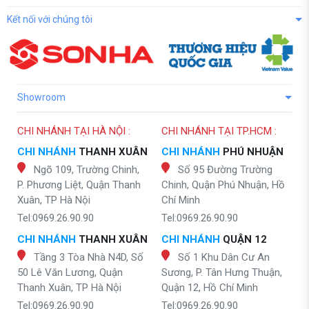
Kết nối với chúng tôi
Showroom
CHI NHÁNH TẠI HÀ NỘI :
CHI NHÁNH TẠI TP.HCM :
CHI NHÁNH
THANH XUÂN
CHI NHÁNH
PHÚ NHUẬN
Ngõ 109, Trường Chinh,
Số 95 Đường Trường
P. Phương Liệt, Quận Thanh
Chinh, Quận Phú Nhuận, Hồ
Xuân, TP Hà Nội
Chí Minh
Tel:0969.26.90.90
Tel:0969.26.90.90
CHI NHÁNH
THANH XUÂN
CHI NHÁNH
QUẬN 12
Tầng 3 Tòa Nhà N4D, Số
Số 1 Khu Dân Cư An
50 Lê Văn Lương, Quận
Sương, P. Tân Hưng Thuận,
Thanh Xuân, TP Hà Nội
Quận 12, Hồ Chí Minh
Tel:0969.26.90.90
Tel:0969.26.90.90