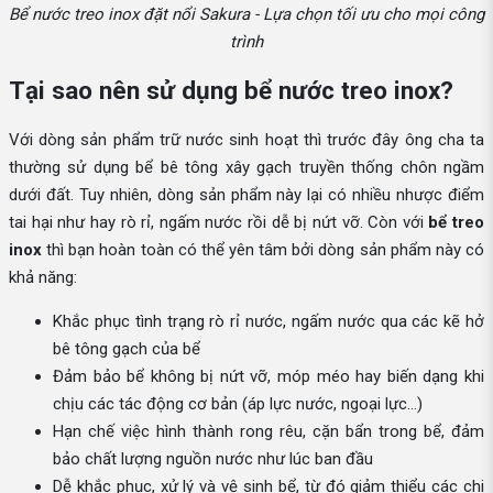
Bể nước treo inox đặt nổi Sakura - Lựa chọn tối ưu cho mọi công
trình
Tại sao nên sử dụng bể nước treo inox?
Với dòng sản phẩm trữ nước sinh hoạt thì trước đây ông cha ta
thường sử dụng bể bê tông xây gạch truyền thống chôn ngầm
dưới đất. Tuy nhiên, dòng sản phẩm này lại có nhiều nhược điểm
tai hại như hay rò rỉ, ngấm nước rồi dễ bị nứt vỡ. Còn với
bể treo
inox
thì bạn hoàn toàn có thể yên tâm bởi dòng sản phẩm này có
khả năng:
Khắc phục tình trạng rò rỉ nước, ngấm nước qua các kẽ hở
bê tông gạch của bể
Đảm bảo bể không bị nứt vỡ, móp méo hay biến dạng khi
chịu các tác động cơ bản (áp lực nước, ngoại lực…)
Hạn chế việc hình thành rong rêu, cặn bẩn trong bể, đảm
bảo chất lượng nguồn nước như lúc ban đầu
Dễ khắc phục, xử lý và vệ sinh bể, từ đó giảm thiểu các chi