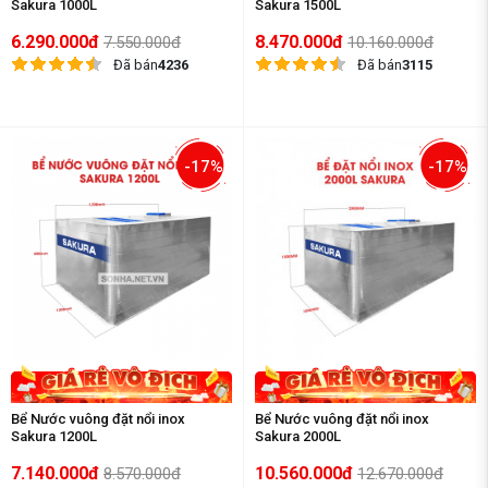
Sakura 1000L
Sakura 1500L
6.290.000đ
8.470.000đ
7.550.000đ
10.160.000đ
Đã bán
4236
Đã bán
3115
-17%
-17%
Bể Nước vuông đặt nổi inox
Bể Nước vuông đặt nổi inox
Sakura 1200L
Sakura 2000L
7.140.000đ
10.560.000đ
8.570.000đ
12.670.000đ