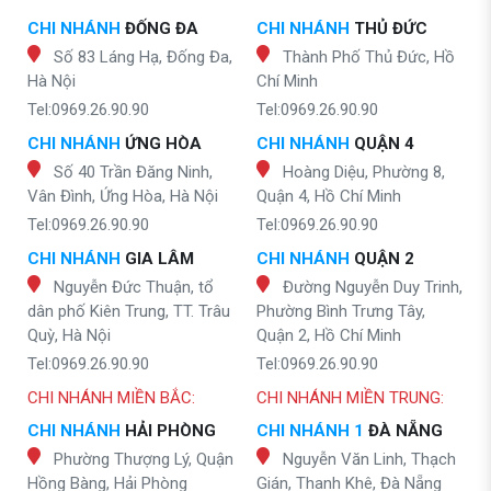
CHI NHÁNH
ĐỐNG ĐA
CHI NHÁNH
THỦ ĐỨC
Số 83 Láng Hạ, Đống Đa,
Thành Phố Thủ Đức, Hồ
Hà Nội
Chí Minh
Tel:0969.26.90.90
Tel:0969.26.90.90
CHI NHÁNH
ỨNG HÒA
CHI NHÁNH
QUẬN 4
Số 40 Trần Đăng Ninh,
Hoàng Diệu, Phường 8,
Vân Đình, Ứng Hòa, Hà Nội
Quận 4, Hồ Chí Minh
Tel:0969.26.90.90
Tel:0969.26.90.90
CHI NHÁNH
GIA LÂM
CHI NHÁNH
QUẬN 2
Nguyễn Đức Thuận, tổ
Đường Nguyễn Duy Trinh,
dân phố Kiên Trung, TT. Trâu
Phường Bình Trưng Tây,
Quỳ, Hà Nội
Quận 2, Hồ Chí Minh
Tel:0969.26.90.90
Tel:0969.26.90.90
CHI NHÁNH MIỀN BẮC:
CHI NHÁNH MIỀN TRUNG:
CHI NHÁNH
HẢI PHÒNG
CHI NHÁNH 1
ĐÀ NẴNG
Phường Thượng Lý, Quận
Nguyễn Văn Linh, Thạch
Hồng Bàng, Hải Phòng
Gián, Thanh Khê, Đà Nẵng