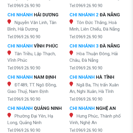
Tel:0969.26.90.90
Tel:0969.26.90.90
CHI NHÁNH
HẢI DƯƠNG
CHI NHÁNH 2
ĐÀ NẴNG
Nguyễn Văn Linh, Tân
Tôn Đức Thắng, Hoà
Bình, Hải Dương
Minh, Liên Chiểu, Đà Nẵng
Tel:0969.26.90.90
Tel:0969.26.90.90
CHI NHÁNH
VĨNH PHÚC
CHI NHÁNH 3
ĐÀ NẴNG
Tân Triều, Lập Thạch,
Hòa Thuận Đông, Hải
Vĩnh Phúc
Châu, Đà Nẵng
Tel:0969.26.90.90
Tel:0969.26.90.90
CHI NHÁNH
NAM ĐỊNH
CHI NHÁNH
HÀ TĨNH
ĐT489, TT. Ngô Đồng,
Ngã Ba, Thị trấn Xuân
Giao Thuỷ, Nam Định
An, Nghi Xuân, Hà Tĩnh
Tel:0969.26.90.90
Tel:0969.26.90.90
CHI NHÁNH
QUẢNG NINH
CHI NHÁNH
NGHỆ AN
Phường Đại Yên, Hạ
Hưng Phúc, Thành phố
Long, Quảng Ninh
Vinh, Nghệ An
Tel:0969.26.90.90
Tel:0969.26.90.90