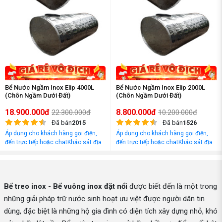
Bể Nước Ngầm Inox Elip 4000L
Bể Nước Ngầm Inox Elip 2000L
(Chôn Ngầm Dưới Đất)
(Chôn Ngầm Dưới Đất)
18.900.000đ
8.800.000đ
22.300.000đ
10.200.000đ
Đã bán
2015
Đã bán
1526
Áp dụng cho khách hàng gọi điện,
Áp dụng cho khách hàng gọi điện,
đến trực tiếp hoặc chatKhảo sát địa
đến trực tiếp hoặc chatKhảo sát địa
điểm và tư vấn miễn phí
điểm và tư vấn miễn phí
Bể treo inox - Bể vuông inox đặt nổi
được biết đến là một trong
những giải pháp trữ nước sinh hoạt ưu việt được người dân tin
dùng, đặc biệt là những hộ gia đình có diện tích xây dựng nhỏ, khó