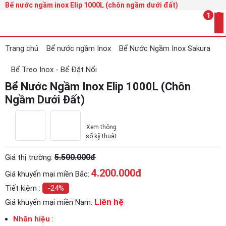
Bể nước ngầm inox Elip 1000L (chôn ngầm dưới đất)
1
Trang chủ
Bể nước ngầm Inox
Bể Nước Ngầm Inox Sakura
Bể Treo Inox - Bể Đặt Nổi
Bể Nước Ngầm Inox Elip 1000L (Chôn
Ngầm Dưới Đất)
Xem thông
số kỹ thuật
5.500.000đ
Giá thị trường:
4.200.000
đ
Giá khuyến mại miền Bắc:
Tiết kiệm :
-24%
Liên hệ
Giá khuyến mại miền Nam:
Nhãn hiệu
: