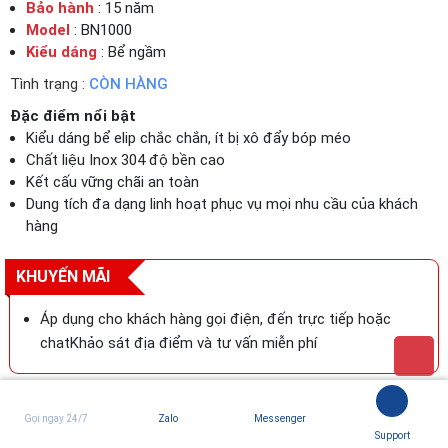
Bảo hành
: 15 năm
Model
: BN1000
Kiểu dáng
: Bể ngầm
Tình trạng :
CÒN HÀNG
Đặc điểm nổi bật
Kiểu dáng bể elip chắc chắn, ít bị xô đẩy bóp méo
Chất liệu Inox 304 độ bền cao
Kết cấu vững chãi an toàn
Dung tích đa dạng linh hoạt phục vụ mọi nhu cầu của khách
hàng
KHUYẾN MÃI
Áp dụng cho khách hàng gọi điện, đến trực tiếp hoặc
chatKhảo sát địa điểm và tư vấn miễn phí
MUA NGAY
THÊM VÀO GIỎ
Gọi ngay 24/7
Zalo
Messenger
Giao hàng tận nơi
Tiếp tục mua hàng
Support