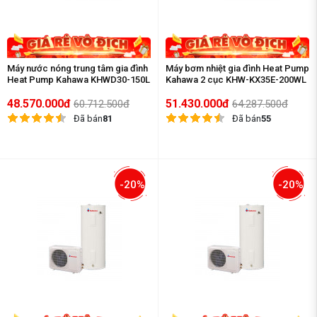
Máy nước nóng trung tâm gia đình
Máy bơm nhiệt gia đình Heat Pump
Heat Pump Kahawa KHWD30-150L
Kahawa 2 cục KHW-KX35E-200WL
48.570.000đ
51.430.000đ
60.712.500đ
64.287.500đ
Đã bán
81
Đã bán
55
-20%
-20%