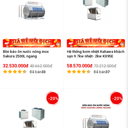
Bồn bảo ôn nước nóng inox
Hệ thống bơm nhiệt Kahawa khách
Sakura 2500L ngang
sạn 9.7kw nhiệt- 2kw KX95E
32.530.000đ
58.570.000đ
40.662.500đ
73.212.500đ
Đã bán
33
Đã bán
37
-20%
-20%