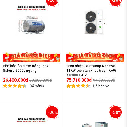
-20%
-20%
Bồn bảo ôn nước nóng inox
Bơm nhiệt Heatpump Kahawa
Sakura 2000L ngang
11KW biến tần khách sạn KHW-
KX100EPA V
26.400.000đ
75.710.000đ
33.000.000đ
94.637.500đ
Đã bán
36
Đã bán
67
-20%
-20%