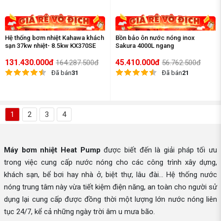
Hệ thống bơm nhiệt Kahawa khách
Bồn bảo ôn nước nóng inox
sạn 37kw nhiệt- 8.5kw KX370SE
Sakura 4000L ngang
131.430.000đ
45.410.000đ
164.287.500đ
56.762.500đ
Đã bán
31
Đã bán
21
1
2
3
4
Máy bơm nhiệt Heat Pump
được biết đến là giải pháp tối ưu
trong việc cung cấp nước nóng cho các công trình xây dựng,
khách sạn, bể bơi hay nhà ở, biệt thự, lâu đài… Hệ thống nước
nóng trung tâm này vừa tiết kiệm điện năng, an toàn cho người sử
dụng lại cung cấp được đồng thời một lượng lớn nước nóng liên
tục 24/7, kể cả những ngày trời âm u mưa bão.