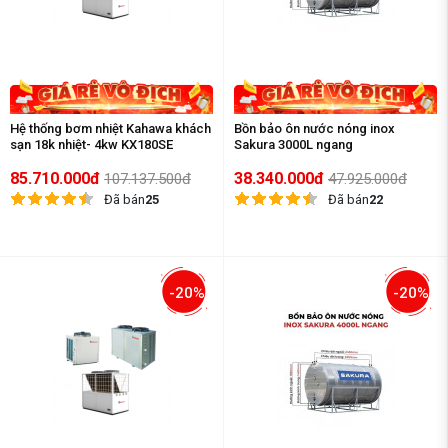
Hệ thống bơm nhiệt Kahawa khách
Bồn bảo ôn nước nóng inox
sạn 18k nhiệt- 4kw KX180SE
Sakura 3000L ngang
85.710.000đ
38.340.000đ
107.137.500đ
47.925.000đ
Đã bán
25
Đã bán
22
-20%
-20%