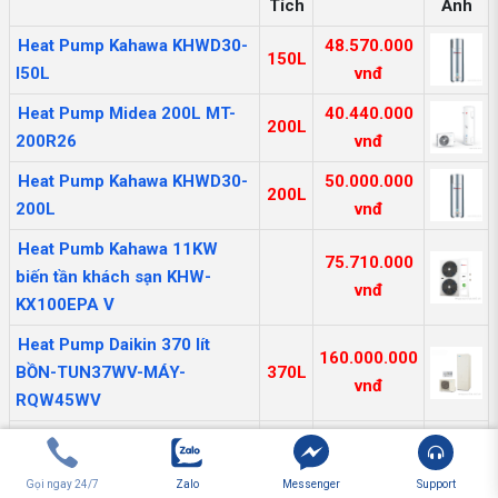
Tích
Ảnh
Heat Pump Kahawa KHWD30-
48.570.000
150L
l50L
vnđ
Heat Pump Midea 200L MT-
40.440.000
200L
200R26
vnđ
Heat Pump Kahawa KHWD30-
50.000.000
200L
200L
vnđ
Heat Pumb Kahawa 11KW
75.710.000
biến tần khách sạn KHW-
vnđ
KX100EPA V
Heat Pump Daikin 370 lít
160.000.000
BỒN-TUN37WV-MÁY-
370L
vnđ
RQW45WV
Heat Pump Kahawa 80KW cho
255.710.000
bể bơi KHW-750S YIE
vnđ
Gọi ngay 24/7
Zalo
Messenger
Support