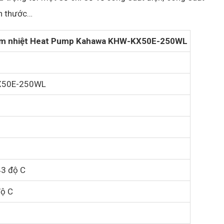
ch thước…
m nhiệt Heat Pump Kahawa KHW-KX50E-250WL
X50E-250WL
43 độ C
độ C