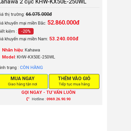
Kahawa 2 cục KHW-KX50E-250WL
66.075.000đ
iá thị trường:
52.860.000
đ
iá khuyến mại miền Bắc:
iết kiệm :
-20%
53.240.000đ
iá khuyến mại miền Nam:
Nhãn hiệu
: Kahawa
Model
: KHW-KX50E-250WL
ình trạng :
CÒN HÀNG
MUA NGAY
THÊM VÀO GIỎ
Giao hàng tận nơi
Tiếp tục mua hàng
GỌI NGAY - TƯ VẤN LUÔN
Hotline :
0969.26.90.90