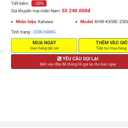
Tiết kiệm :
-20%
53.240.000đ
Giá khuyến mại miền Nam:
Nhãn hiệu
: Kahawa
Model
: KHW-KX50E-250
Tình trạng :
CÒN HÀNG
MUA NGAY
THÊM VÀO GIỎ
Giao hàng tận nơi
Tiếp tục mua hàng
YÊU CẦU GỌI LẠI
Bấm vào đây để chúng tôi gọi lại cho bạn ngay
ơn