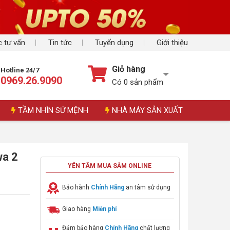
 tư vấn
Tin tức
Tuyển dụng
Giới thiệu
Giỏ hàng
Hotline 24/7
0969.26.9090
Có
0
sản phẩm
TẦM NHÌN SỨ MỆNH
NHÀ MÁY SẢN XUẤT
wa 2
YÊN TÂM MUA SẮM ONLINE
Bảo hành
Chính Hãng
an tâm sử dụng
Giao hàng
Miễn phí
Đảm bảo hàng
Chính Hãng
chất lượng