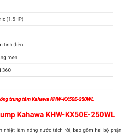
ic (1.5HP)
n tĩnh điện
áng men
 1360
c nóng trung tâm Kahawa KHW-KX50E-250WL
t Pump Kahawa KHW-KX50E-250WL
hiệt làm nóng nước tách rời, bao gồm hai bộ phận