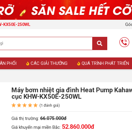
Góc
HW-KX50E-250WL
ÂN PHỐI
CÁC GIẢI THƯỞNG
QUÁ TRÌNH PHÁT TRIỂN
Máy bơm nhiệt gia đình Heat Pump Kaha
cục KHW-KX50E-250WL
(1 đánh giá)
66.075.000đ
Giá thị trường:
52.860.000
đ
Giá khuyến mại miền Bắc: