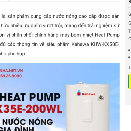
G
L
là sản phẩm cung cấp nước nóng cao cấp được sản
G
ở hữu nhiều ưu điểm vượt trội, mang đến trải nghiệm sử
T
 đơn vị phân phối chính hãng máy bơm nhiệt Heat Pump
G
đủ các thông tin về siêu phẩm Kahawa KHW-KX50E-
cho phù hợp.
T