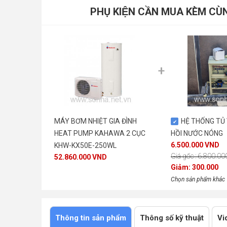
Sản xuất trên dây chuyền công nghệ Nhật Bản
PHỤ KIỆN CẦN MUA KÈM 
MÁY BƠM NHIỆT GIA ĐÌNH
HỆ THỐNG TỦ
HEAT PUMP KAHAWA 2 CỤC
HỒI NƯỚC NÓNG
6.500.000 VND
KHW-KX50E-250WL
Giá gốc : 6.800.0
52.860.000 VND
Giảm: 300.000
Chọn sản phẩm khác
Thông tin sản phẩm
Thông số kỹ thuật
Vi