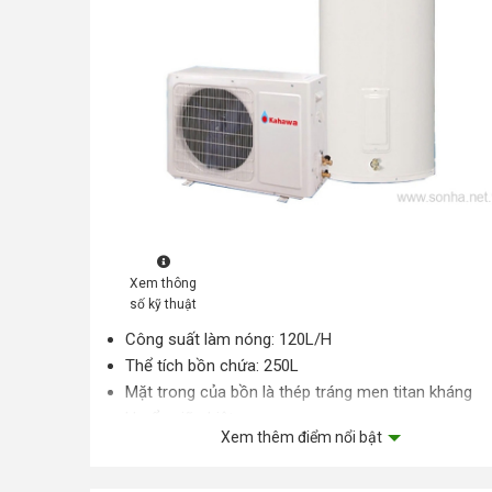
Xem thông
số kỹ thuật
Công suất làm nóng: 120L/H
Thể tích bồn chứa: 250L
Mặt trong của bồn là thép tráng men titan kháng
khuẩn giữ nhiệt
Xem thêm điểm nổi bật
Lớp bảo ôn giữa PU giữ nhiệt, lớp thép bên ngoài s
tĩnh điện