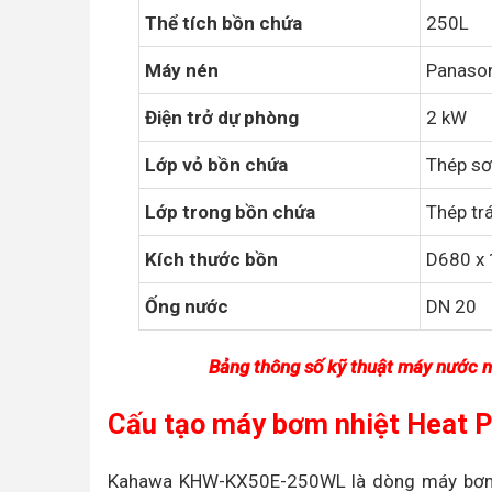
Thể tích bồn chứa
250L
Máy nén
Panason
Điện trở dự phòng
2 kW
Lớp vỏ bồn chứa
Thép sơ
Lớp trong bồn chứa
Thép tr
Kích thước bồn
D680 x
Ống nước
DN 20
Bảng thông số kỹ thuật máy nướ
Cấu tạo máy bơm nhiệt Hea
Kahawa KHW-KX50E-250WL là dòng máy bơm n