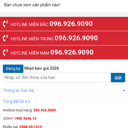
Bạn chưa xem sản phẩm nào!
096.926.9090
HOTLINE MIỀN BẮC
096.926.9090
HOTLINE MIỀN TRUNG
096.926.9090
HOTLINE MIỀN NAM
Nhận báo giá 2026
Đăng ký
GỬI
Thông tin Sơn Hà
Tổng đài hỗ trợ
Hotline mua hàng:
096.926.9090
CSKH:
1900.9696.15
Khiếu nại:
0968.60.1515