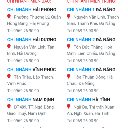
CHI NHÁNH MIỀN BẮC:
CHI NHÁNH MIỀN TRUNG:
CHI NHÁNH
HẢI PHÒNG
CHI NHÁNH 1
ĐÀ NẴNG
Phường Thượng Lý, Quận
Nguyễn Văn Linh, Thạch
Hồng Bàng, Hải Phòng
Gián, Thanh Khê, Đà Nẵng
Tel:0969.26.90.90
Tel:0969.26.90.90
CHI NHÁNH
HẢI DƯƠNG
CHI NHÁNH 2
ĐÀ NẴNG
Nguyễn Văn Linh, Tân
Tôn Đức Thắng, Hoà
Bình, Hải Dương
Minh, Liên Chiểu, Đà Nẵng
Tel:0969.26.90.90
Tel:0969.26.90.90
CHI NHÁNH
VĨNH PHÚC
CHI NHÁNH 3
ĐÀ NẴNG
Tân Triều, Lập Thạch,
Hòa Thuận Đông, Hải
Vĩnh Phúc
Châu, Đà Nẵng
Tel:0969.26.90.90
Tel:0969.26.90.90
CHI NHÁNH
NAM ĐỊNH
CHI NHÁNH
HÀ TĨNH
ĐT489, TT. Ngô Đồng,
Ngã Ba, Thị trấn Xuân
Giao Thuỷ, Nam Định
An, Nghi Xuân, Hà Tĩnh
Tel:0969.26.90.90
Tel:0969.26.90.90