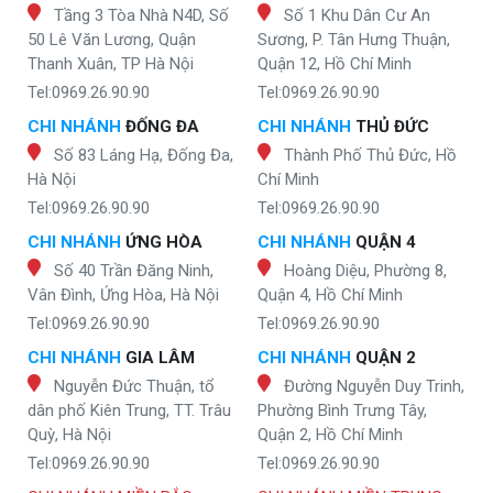
Tầng 3 Tòa Nhà N4D, Số
Số 1 Khu Dân Cư An
50 Lê Văn Lương, Quận
Sương, P. Tân Hưng Thuận,
Thanh Xuân, TP Hà Nội
Quận 12, Hồ Chí Minh
Tel:0969.26.90.90
Tel:0969.26.90.90
CHI NHÁNH
ĐỐNG ĐA
CHI NHÁNH
THỦ ĐỨC
Số 83 Láng Hạ, Đống Đa,
Thành Phố Thủ Đức, Hồ
Hà Nội
Chí Minh
Tel:0969.26.90.90
Tel:0969.26.90.90
CHI NHÁNH
ỨNG HÒA
CHI NHÁNH
QUẬN 4
Số 40 Trần Đăng Ninh,
Hoàng Diệu, Phường 8,
Vân Đình, Ứng Hòa, Hà Nội
Quận 4, Hồ Chí Minh
Tel:0969.26.90.90
Tel:0969.26.90.90
CHI NHÁNH
GIA LÂM
CHI NHÁNH
QUẬN 2
Nguyễn Đức Thuận, tổ
Đường Nguyễn Duy Trinh,
dân phố Kiên Trung, TT. Trâu
Phường Bình Trưng Tây,
Quỳ, Hà Nội
Quận 2, Hồ Chí Minh
Tel:0969.26.90.90
Tel:0969.26.90.90