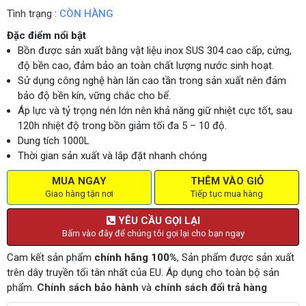
Tình trạng :
CÒN HÀNG
Đặc điểm nổi bật
Bồn được sản xuất bằng vật liệu inox SUS 304 cao cấp, cứng,
độ bền cao, đảm bảo an toàn chất lượng nước sinh hoạt.
Sử dụng công nghệ hàn lăn cao tần trong sản xuất nên đảm
bảo độ bền kín, vững chắc cho bể.
Áp lực và tỷ trọng nén lớn nên khả năng giữ nhiệt cực tốt, sau
120h nhiệt độ trong bồn giảm tối đa 5 – 10 độ.
Dung tích 1000L
Thời gian sản xuất và lắp đặt nhanh chóng
MUA NGAY
THÊM VÀO GIỎ
Giao hàng tận nơi
Tiếp tục mua hàng
YÊU CẦU GỌI LẠI
Bấm vào đây để chúng tôi gọi lại cho bạn ngay
Cam kết sản phẩm
chính hãng 100%
, Sản phẩm được sản xuất
trên dây truyền tối tân nhất của EU. Áp dụng cho toàn bộ sản
phẩm.
Chính sách bảo hành
và
chính sách đổi trả hàng