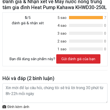
Đánh giá & Nhận xét về Máy nước nóng trung
tâm gia đình Heat Pump Kahawa KHWD30-250L
5
/5
5 sao
7
đánh giá & nhận xét
4 sao
0
3 sao
0
2 sao
0
1 sao
0
Bạn đã dùng sản phẩm này?
Gửi đánh giá của bạn
Hỏi và đáp (
2
bình luận)
Đính kèm ảnh