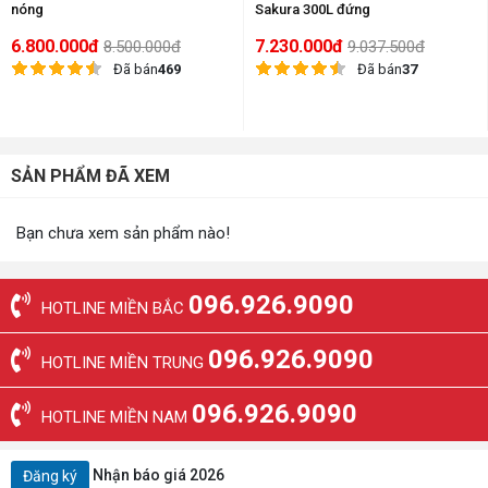
nóng
Sakura 300L đứng
6.800.000đ
7.230.000đ
8.500.000đ
9.037.500đ
Đã bán
469
Đã bán
37
SẢN PHẨM ĐÃ XEM
Bạn chưa xem sản phẩm nào!
096.926.9090
HOTLINE MIỀN BẮC
096.926.9090
HOTLINE MIỀN TRUNG
096.926.9090
HOTLINE MIỀN NAM
Nhận báo giá 2026
Đăng ký