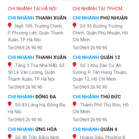
CHI NHÁNH TẠI HÀ NỘI :
CHI NHÁNH TẠI TP.HCM :
CHI NHÁNH
THANH XUÂN
CHI NHÁNH
PHÚ NHUẬN
Ngõ 109, Trường Chinh,
Số 95 Đường Trường
P. Phương Liệt, Quận Thanh
Chinh, Quận Phú Nhuận, Hồ
Xuân, TP Hà Nội
Chí Minh
Tel:0969.26.90.90
Tel:0969.26.90.90
CHI NHÁNH
THANH XUÂN
CHI NHÁNH
QUẬN 12
Tầng 3 Tòa Nhà N4D, Số
Số 1 Khu Dân Cư An
50 Lê Văn Lương, Quận
Sương, P. Tân Hưng Thuận,
Thanh Xuân, TP Hà Nội
Quận 12, Hồ Chí Minh
Tel:0969.26.90.90
Tel:0969.26.90.90
CHI NHÁNH
ĐỐNG ĐA
CHI NHÁNH
THỦ ĐỨC
Số 83 Láng Hạ, Đống Đa,
Thành Phố Thủ Đức, Hồ
Hà Nội
Chí Minh
Tel:0969.26.90.90
Tel:0969.26.90.90
CHI NHÁNH
ỨNG HÒA
CHI NHÁNH
QUẬN 4
Số 40 Trần Đăng Ninh,
Hoàng Diệu, Phường 8,