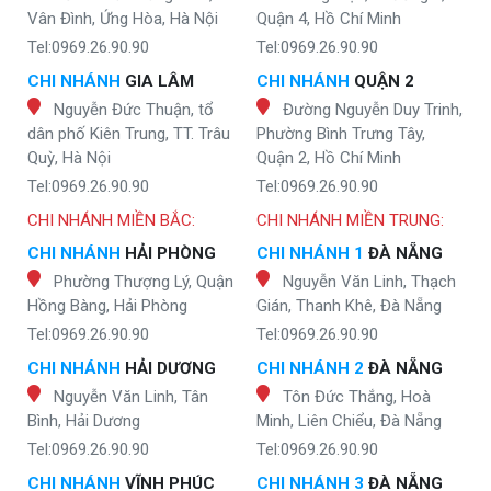
Vân Đình, Ứng Hòa, Hà Nội
Quận 4, Hồ Chí Minh
Tel:0969.26.90.90
Tel:0969.26.90.90
CHI NHÁNH
GIA LÂM
CHI NHÁNH
QUẬN 2
Nguyễn Đức Thuận, tổ
Đường Nguyễn Duy Trinh,
dân phố Kiên Trung, TT. Trâu
Phường Bình Trưng Tây,
Quỳ, Hà Nội
Quận 2, Hồ Chí Minh
Tel:0969.26.90.90
Tel:0969.26.90.90
CHI NHÁNH MIỀN BẮC:
CHI NHÁNH MIỀN TRUNG:
CHI NHÁNH
HẢI PHÒNG
CHI NHÁNH 1
ĐÀ NẴNG
Phường Thượng Lý, Quận
Nguyễn Văn Linh, Thạch
Hồng Bàng, Hải Phòng
Gián, Thanh Khê, Đà Nẵng
Tel:0969.26.90.90
Tel:0969.26.90.90
CHI NHÁNH
HẢI DƯƠNG
CHI NHÁNH 2
ĐÀ NẴNG
Nguyễn Văn Linh, Tân
Tôn Đức Thắng, Hoà
Bình, Hải Dương
Minh, Liên Chiểu, Đà Nẵng
Tel:0969.26.90.90
Tel:0969.26.90.90
CHI NHÁNH
VĨNH PHÚC
CHI NHÁNH 3
ĐÀ NẴNG