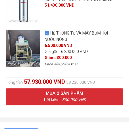
51.430.000 VND
HỆ THỐNG TỦ VÀ MÁY BƠM HỒI
NƯỚC NÓNG
6.500.000 VND
Giá gốc : 6.800.000 VND
Giảm: 300.000
Chọn sản phẩm khác
57.930.000 VND
Tổng tiền
58.230.000 VND
MUA
2
SẢN PHẨM
Tiết kiệm :
300.000 VND