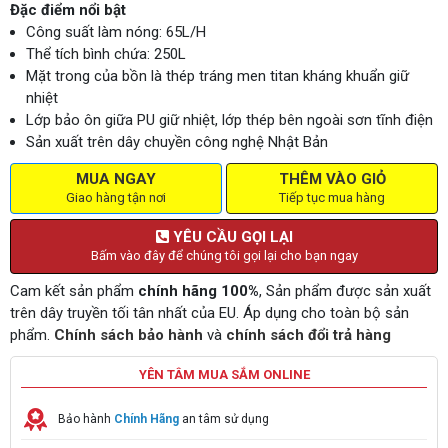
Đặc điểm nổi bật
Công suất làm nóng: 65L/H
Thể tích bình chứa: 250L
Mặt trong của bồn là thép tráng men titan kháng khuẩn giữ
nhiệt
Lớp bảo ôn giữa PU giữ nhiệt, lớp thép bên ngoài sơn tĩnh điện
Sản xuất trên dây chuyền công nghệ Nhật Bản
MUA NGAY
THÊM VÀO GIỎ
Giao hàng tận nơi
Tiếp tục mua hàng
YÊU CẦU GỌI LẠI
Bấm vào đây để chúng tôi gọi lại cho bạn ngay
Cam kết sản phẩm
chính hãng 100%
, Sản phẩm được sản xuất
trên dây truyền tối tân nhất của EU. Áp dụng cho toàn bộ sản
phẩm.
Chính sách bảo hành
và
chính sách đổi trả hàng
YÊN TÂM MUA SẮM ONLINE
Bảo hành
Chính Hãng
an tâm sử dụng