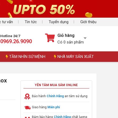
 tư vấn
Tin tức
Tuyển dụng
Giới thiệu
Giỏ hàng
Hotline 24/7
0969.26.9090
Có
0
sản phẩm
TẦM NHÌN SỨ MỆNH
NHÀ MÁY SẢN XUẤT
nox
YÊN TÂM MUA SẮM ONLINE
Bảo hành
Chính Hãng
an tâm sử dụng
Giao hàng
Miễn phí
Đảm bảo hàng
Chính Hãng
chất lượng