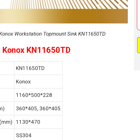
hờ Konox Workstation Topmount Sink KN11650TD
bát Konox KN11650TD
KN11650TD
Konox
1160*500*228
m)
360*405, 360*405
 (mm)
1130*470
SS304