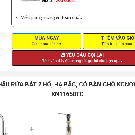
Giá trị:
200.000 đ
Miễn phí vận chuyển toàn quốc
MUA NGAY
THÊM VÀO GIỎ
Giao hàng tận nơi
Tiếp tục mua hàng
YÊU CẦU GỌI LẠI
Bấm vào đây để chúng tôi gọi lại cho bạn ngay
G CHẬU RỬA BÁT 2 HỐ, HẠ BẬC, CÓ BÀN CHỜ K
KN11650TD