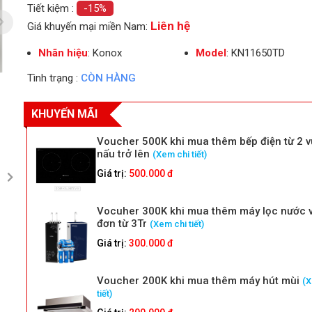
Tiết kiệm :
-15%
Liên hệ
Giá khuyến mại miền Nam:
Nhãn hiệu
: Konox
Model
: KN11650TD
Tình trạng :
CÒN HÀNG
KHUYẾN MÃI
Voucher 500K khi mua thêm bếp điện từ 2 
nấu trở lên
(Xem chi tiết)
Giá trị:
500.000 đ
Vocuher 300K khi mua thêm máy lọc nước 
đơn từ 3Tr
(Xem chi tiết)
Giá trị:
300.000 đ
Voucher 200K khi mua thêm máy hút mùi
(X
tiết)