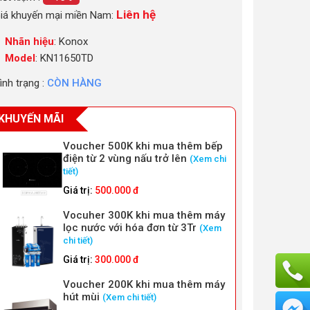
Liên hệ
iá khuyến mại miền Nam:
Nhãn hiệu
: Konox
Model
: KN11650TD
ình trạng :
CÒN HÀNG
KHUYẾN MÃI
Voucher 500K khi mua thêm bếp
điện từ 2 vùng nấu trở lên
(Xem chi
tiết)
Giá trị:
500.000 đ
Vocuher 300K khi mua thêm máy
lọc nước với hóa đơn từ 3Tr
(Xem
chi tiết)
Giá trị:
300.000 đ
Voucher 200K khi mua thêm máy
hút mùi
(Xem chi tiết)