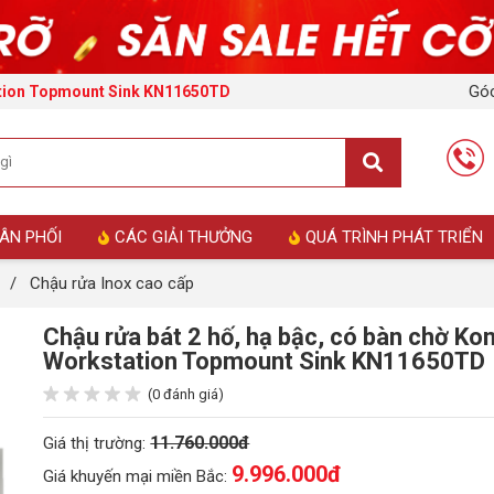
Góc
tation Topmount Sink KN11650TD
ÂN PHỐI
CÁC GIẢI THƯỞNG
QUÁ TRÌNH PHÁT TRIỂN
/
Chậu rửa Inox cao cấp
Chậu rửa bát 2 hố, hạ bậc, có bàn chờ Ko
Workstation Topmount Sink KN11650TD
(0 đánh giá)
11.760.000đ
Giá thị trường:
9.996.000
đ
Giá khuyến mại miền Bắc: