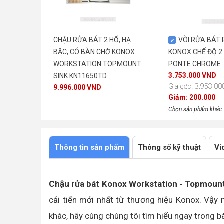
CHẬU RỬA BÁT 2 HỐ, HẠ
VÒI RỬA BÁT 
BẬC, CÓ BÀN CHỜ KONOX
KONOX CHẾ ĐỘ 
WORKSTATION TOPMOUNT
PONTE CHROME
3.753.000 VND
SINK KN11650TD
Giá gốc : 3.953.0
9.996.000 VND
Giảm: 200.000
Chọn sản phẩm khác
Thông tin sản phẩm
Thông số kỹ thuật
Vi
Chậu rửa bát Konox Workstation - Topmou
cải tiến mới nhất từ thương hiệu Konox. Vậy
khác, hãy cùng chúng tôi tìm hiểu ngay trong bà