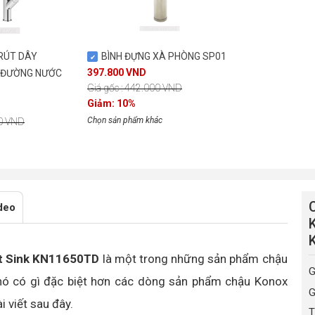
RÚT DÂY
BÌNH ĐỰNG XÀ PHÒNG SP01
397.800 VND
2 ĐƯỜNG NƯỚC
Giá gốc : 442.000 VND
Giảm: 10%
Chọn sản phẩm khác
00 VND
C
deo
nt Sink KN11650TD
là một trong những sản phẩm chậu
G
 nó có gì đặc biệt hơn các dòng sản phẩm chậu Konox
G
i viết sau đây.
T