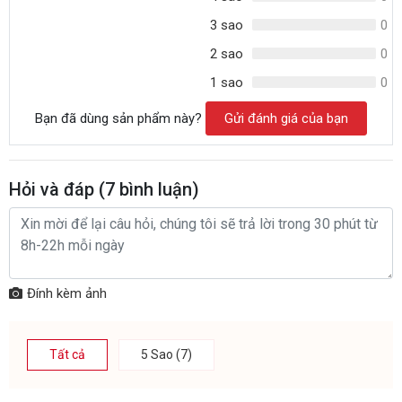
3 sao
0
2 sao
0
1 sao
0
Bạn đã dùng sản phẩm này?
Gửi đánh giá của bạn
Hỏi và đáp (
7
bình luận)
Đính kèm ảnh
Tất cả
5 Sao (7)