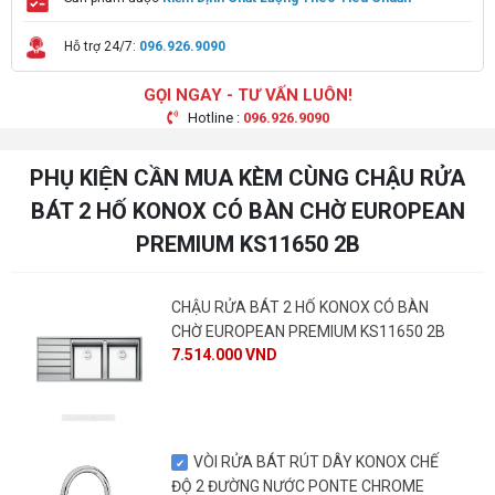
Hỗ trợ 24/7:
096.926.9090
GỌI NGAY - TƯ VẤN LUÔN!
Hotline :
096.926.9090
PHỤ KIỆN CẦN MUA KÈM CÙNG CHẬU RỬA
BÁT 2 HỐ KONOX CÓ BÀN CHỜ EUROPEAN
PREMIUM KS11650 2B
CHẬU RỬA BÁT 2 HỐ KONOX CÓ BÀN
CHỜ EUROPEAN PREMIUM KS11650 2B
7.514.000 VND
VÒI RỬA BÁT RÚT DÂY KONOX CHẾ
ĐỘ 2 ĐƯỜNG NƯỚC PONTE CHROME