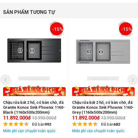
SẢN PHẨM TƯƠNG TỰ
-15%
-15%
Chậu rửa bát 2 hố, có bàn chờ, đá
Chậu rửa bát 2 hố, có bàn chờ, đá
Granite Konox Sink Phoenix 1160-
Granite Konox Sink Phoenix 1160-
Black (1160x500x200mm)
Grey (1160x500x200mm)
11.892.000đ
11.892.000đ
13.990.000đ
13.990.000đ
Đã bán
992
Đã bán
682
Miễn phí vận chuyển toàn quốc
Miễn phí vận chuyển toàn quốc