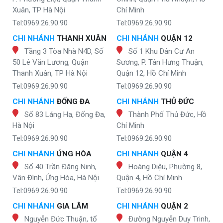
Xuân, TP Hà Nội
Chí Minh
Tel:0969.26.90.90
Tel:0969.26.90.90
CHI NHÁNH
THANH XUÂN
CHI NHÁNH
QUẬN 12
Tầng 3 Tòa Nhà N4D, Số
Số 1 Khu Dân Cư An
50 Lê Văn Lương, Quận
Sương, P. Tân Hưng Thuận,
Thanh Xuân, TP Hà Nội
Quận 12, Hồ Chí Minh
Tel:0969.26.90.90
Tel:0969.26.90.90
CHI NHÁNH
ĐỐNG ĐA
CHI NHÁNH
THỦ ĐỨC
Số 83 Láng Hạ, Đống Đa,
Thành Phố Thủ Đức, Hồ
Hà Nội
Chí Minh
Tel:0969.26.90.90
Tel:0969.26.90.90
CHI NHÁNH
ỨNG HÒA
CHI NHÁNH
QUẬN 4
Số 40 Trần Đăng Ninh,
Hoàng Diệu, Phường 8,
Vân Đình, Ứng Hòa, Hà Nội
Quận 4, Hồ Chí Minh
Tel:0969.26.90.90
Tel:0969.26.90.90
CHI NHÁNH
GIA LÂM
CHI NHÁNH
QUẬN 2
Nguyễn Đức Thuận, tổ
Đường Nguyễn Duy Trinh,