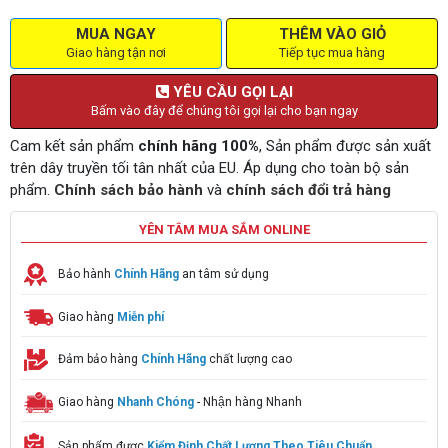
MUA NGAY
THÊM VÀO GIỎ
Giao hàng tận nơi
Tiếp tục mua hàng
YÊU CẦU GỌI LẠI
Bấm vào đây để chúng tôi gọi lại cho bạn ngay
Cam kết sản phẩm
chính hãng 100%
, Sản phẩm được sản xuất
trên dây truyền tối tân nhất của EU. Áp dụng cho toàn bộ sản
phẩm.
Chính sách bảo hành
và
chính sách đổi trả hàng
YÊN TÂM MUA SẮM ONLINE
Bảo hành
Chính Hãng
an tâm sử dụng
Giao hàng
Miễn phí
Đảm bảo hàng
Chính Hãng
chất lượng cao
Giao hàng
Nhanh Chóng
- Nhận hàng Nhanh
Sản phẩm được
Kiểm Định Chất Lượng Theo Tiêu Chuẩn