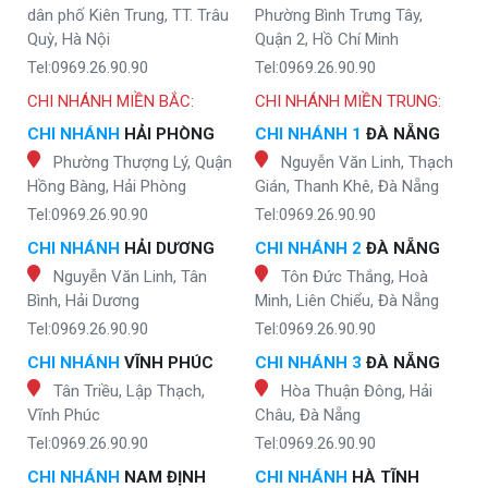
dân phố Kiên Trung, TT. Trâu
Phường Bình Trưng Tây,
Quỳ, Hà Nội
Quận 2, Hồ Chí Minh
Tel:0969.26.90.90
Tel:0969.26.90.90
CHI NHÁNH MIỀN BẮC:
CHI NHÁNH MIỀN TRUNG:
CHI NHÁNH
HẢI PHÒNG
CHI NHÁNH 1
ĐÀ NẴNG
Phường Thượng Lý, Quận
Nguyễn Văn Linh, Thạch
Hồng Bàng, Hải Phòng
Gián, Thanh Khê, Đà Nẵng
Tel:0969.26.90.90
Tel:0969.26.90.90
CHI NHÁNH
HẢI DƯƠNG
CHI NHÁNH 2
ĐÀ NẴNG
Nguyễn Văn Linh, Tân
Tôn Đức Thắng, Hoà
Bình, Hải Dương
Minh, Liên Chiểu, Đà Nẵng
Tel:0969.26.90.90
Tel:0969.26.90.90
CHI NHÁNH
VĨNH PHÚC
CHI NHÁNH 3
ĐÀ NẴNG
Tân Triều, Lập Thạch,
Hòa Thuận Đông, Hải
Vĩnh Phúc
Châu, Đà Nẵng
Tel:0969.26.90.90
Tel:0969.26.90.90
CHI NHÁNH
NAM ĐỊNH
CHI NHÁNH
HÀ TĨNH