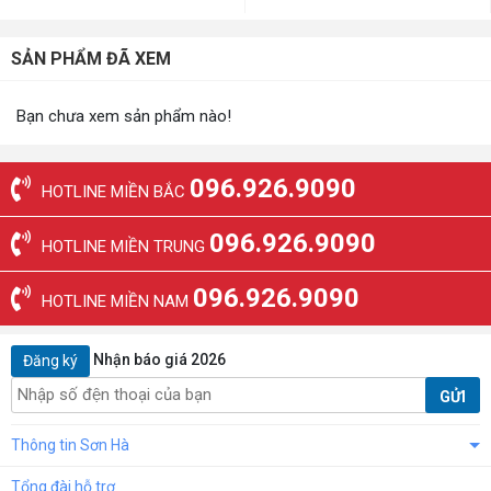
SẢN PHẨM ĐÃ XEM
Bạn chưa xem sản phẩm nào!
096.926.9090
HOTLINE MIỀN BẮC
096.926.9090
HOTLINE MIỀN TRUNG
096.926.9090
HOTLINE MIỀN NAM
Nhận báo giá 2026
Đăng ký
GỬI
Thông tin Sơn Hà
Tổng đài hỗ trợ