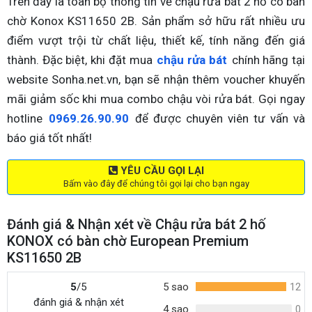
Trên đây là toàn bộ thông tin về chậu rửa bát 2 hố có bàn
chờ Konox KS11650 2B. Sản phẩm sở hữu rất nhiều ưu
điểm vượt trội từ chất liệu, thiết kế, tính năng đến giá
thành. Đặc biệt, khi đặt mua
chậu rửa bát
chính hãng tại
website Sonha.net.vn, bạn sẽ nhận thêm voucher khuyến
mãi giảm sốc khi mua combo chậu vòi rửa bát. Gọi ngay
hotline
0969.26.90.90
để được chuyên viên tư vấn và
báo giá tốt nhất!
YÊU CẦU GỌI LẠI
Bấm vào đây để chúng tôi gọi lại cho bạn ngay
Đánh giá & Nhận xét về Chậu rửa bát 2 hố
KONOX có bàn chờ European Premium
KS11650 2B
5
/5
5 sao
12
đánh giá & nhận xét
4 sao
0