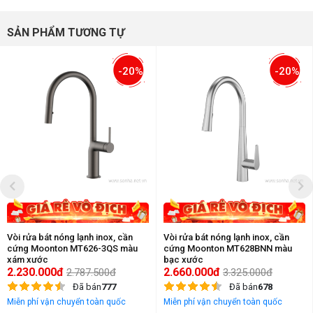
SẢN PHẨM TƯƠNG TỰ
-20%
-20%
Vòi rửa bát nóng lạnh inox, cần
Vòi rửa bát nóng lạnh inox, cần
cứng Moonton MT626-3QS màu
cứng Moonton MT628BNN màu
xám xước
bạc xước
2.230.000đ
2.660.000đ
2.787.500đ
3.325.000đ
Đã bán
777
Đã bán
678
Miễn phí vận chuyển toàn quốc
Miễn phí vận chuyển toàn quốc