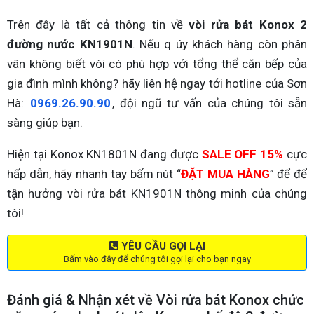
Trên đây là tất cả thông tin về
vòi rửa bát Konox 2
đường nước KN1901N
. Nếu q úy khách hàng còn phân
vân không biết vòi có phù hợp với tổng thể căn bếp của
gia đình mình không? hãy liên hệ ngay tới hotline của Sơn
Hà:
0969.26.90.90
, đội ngũ tư vấn của chúng tôi sẵn
sàng giúp bạn.
Hiện tại Konox KN1801N đang được
SALE OFF 15%
cực
hấp dẫn, hãy nhanh tay bấm nút “
ĐẶT MUA HÀNG
” để để
tận hưởng vòi rửa bát KN1901N thông minh của chúng
tôi!
YÊU CẦU GỌI LẠI
Bấm vào đây để chúng tôi gọi lại cho bạn ngay
Đánh giá & Nhận xét về Vòi rửa bát Konox chức