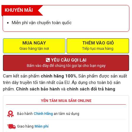
KHUYẾN MÃI
Miễn phí vận chuyển toàn quốc
MUA NGAY
THÊM VÀO GIỎ
Giao hàng tận nơi
Tiếp tục mua hàng
YÊU CẦU GỌI LẠI
Bấm vào đây để chúng tôi gọi lại cho bạn ngay
Cam kết sản phẩm
chính hãng 100%
, Sản phẩm được sản xuất
trên dây truyền tối tân nhất của EU. Áp dụng cho toàn bộ sản
phẩm.
Chính sách bảo hành
và
chính sách đổi trả hàng
YÊN TÂM MUA SẮM ONLINE
Bảo hành
Chính Hãng
an tâm sử dụng
Giao hàng
Miễn phí