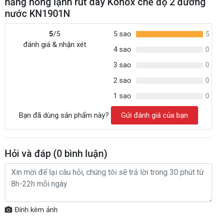
năng nóng lạnh rút dây Konox chế độ 2 đường
nước KN1901N
5
/5
5 sao
5
đánh giá & nhận xét
4 sao
0
3 sao
0
2 sao
0
1 sao
0
Bạn đã dùng sản phẩm này?
Gửi đánh giá của bạn
Hỏi và đáp (
0
bình luận)
Đính kèm ảnh