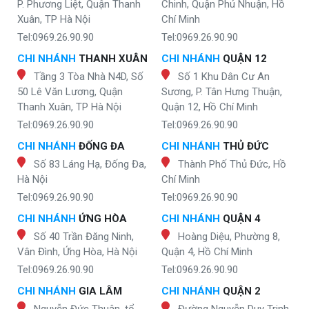
P. Phương Liệt, Quận Thanh
Chinh, Quận Phú Nhuận, Hồ
Xuân, TP Hà Nội
Chí Minh
Tel:0969.26.90.90
Tel:0969.26.90.90
CHI NHÁNH
THANH XUÂN
CHI NHÁNH
QUẬN 12
Tầng 3 Tòa Nhà N4D, Số
Số 1 Khu Dân Cư An
50 Lê Văn Lương, Quận
Sương, P. Tân Hưng Thuận,
Thanh Xuân, TP Hà Nội
Quận 12, Hồ Chí Minh
Tel:0969.26.90.90
Tel:0969.26.90.90
CHI NHÁNH
ĐỐNG ĐA
CHI NHÁNH
THỦ ĐỨC
Số 83 Láng Hạ, Đống Đa,
Thành Phố Thủ Đức, Hồ
Hà Nội
Chí Minh
Tel:0969.26.90.90
Tel:0969.26.90.90
CHI NHÁNH
ỨNG HÒA
CHI NHÁNH
QUẬN 4
Số 40 Trần Đăng Ninh,
Hoàng Diệu, Phường 8,
Vân Đình, Ứng Hòa, Hà Nội
Quận 4, Hồ Chí Minh
Tel:0969.26.90.90
Tel:0969.26.90.90
CHI NHÁNH
GIA LÂM
CHI NHÁNH
QUẬN 2
Nguyễn Đức Thuận, tổ
Đường Nguyễn Duy Trinh,