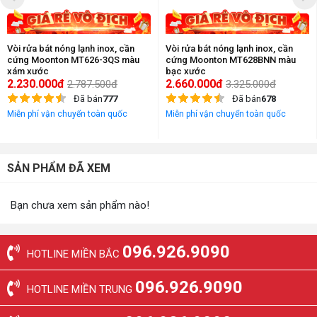
Vòi rửa bát nóng lạnh inox, cần
Vòi rửa bát nóng lạnh inox, cần
cứng Moonton MT626-3QS màu
cứng Moonton MT628BNN màu
xám xước
bạc xước
2.230.000đ
2.660.000đ
2.787.500đ
3.325.000đ
Đã bán
777
Đã bán
678
Miễn phí vận chuyển toàn quốc
Miễn phí vận chuyển toàn quốc
SẢN PHẨM ĐÃ XEM
Bạn chưa xem sản phẩm nào!
096.926.9090
HOTLINE MIỀN BẮC
096.926.9090
HOTLINE MIỀN TRUNG