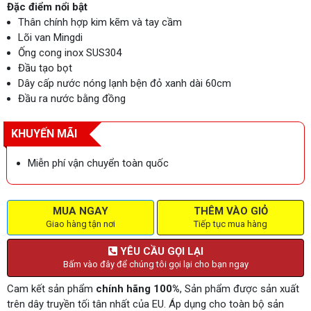
Đặc điểm nổi bật
Thân chính hợp kim kẽm và tay cầm
Lõi van Mingdi
Ống cong inox SUS304
Đầu tạo bọt
Dây cấp nước nóng lạnh bện đỏ xanh dài 60cm
Đầu ra nước bằng đồng
KHUYẾN MÃI
Miễn phí vận chuyển toàn quốc
MUA NGAY
THÊM VÀO GIỎ
Giao hàng tận nơi
Tiếp tục mua hàng
YÊU CẦU GỌI LẠI
Bấm vào đây để chúng tôi gọi lại cho bạn ngay
Cam kết sản phẩm
chính hãng 100%
, Sản phẩm được sản xuất
trên dây truyền tối tân nhất của EU. Áp dụng cho toàn bộ sản