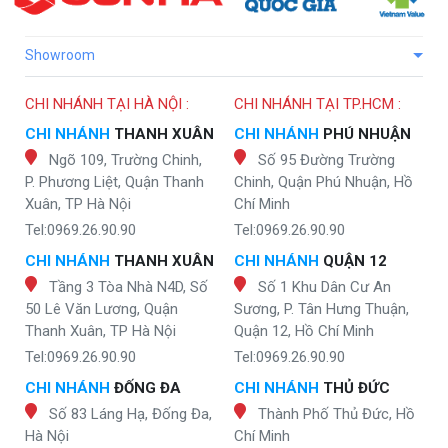
Showroom
CHI NHÁNH TẠI HÀ NỘI :
CHI NHÁNH TẠI TP.HCM :
CHI NHÁNH
THANH XUÂN
CHI NHÁNH
PHÚ NHUẬN
Ngõ 109, Trường Chinh,
Số 95 Đường Trường
P. Phương Liệt, Quận Thanh
Chinh, Quận Phú Nhuận, Hồ
Xuân, TP Hà Nội
Chí Minh
Tel:0969.26.90.90
Tel:0969.26.90.90
CHI NHÁNH
THANH XUÂN
CHI NHÁNH
QUẬN 12
Tầng 3 Tòa Nhà N4D, Số
Số 1 Khu Dân Cư An
50 Lê Văn Lương, Quận
Sương, P. Tân Hưng Thuận,
Thanh Xuân, TP Hà Nội
Quận 12, Hồ Chí Minh
Tel:0969.26.90.90
Tel:0969.26.90.90
CHI NHÁNH
ĐỐNG ĐA
CHI NHÁNH
THỦ ĐỨC
Số 83 Láng Hạ, Đống Đa,
Thành Phố Thủ Đức, Hồ
Hà Nội
Chí Minh