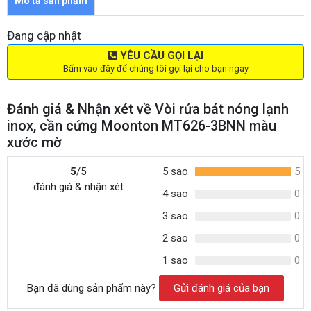
Mô tả sản phẩm
Đang cập nhật
YÊU CẦU GỌI LẠI
Bấm vào đây để chúng tôi gọi lại cho bạn ngay
Đánh giá & Nhận xét về Vòi rửa bát nóng lạnh
inox, cần cứng Moonton MT626-3BNN màu
xước mờ
5
/5
5 sao
5
đánh giá & nhận xét
4 sao
0
3 sao
0
2 sao
0
1 sao
0
Bạn đã dùng sản phẩm này?
Gửi đánh giá của bạn