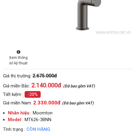
Xem thông
số kỹ thuật
2.675.000đ
Giá thị trường:
2.140.000
đ
Giá miền Bắc:
(Đã bao gồm VAT)
Tiết kiệm :
-20%
2.330.000đ
Giá miền Nam:
(Đã bao gồm VAT)
Nhãn hiệu
: Moomton
Model
: MT626-3BNN
Tình trạng :
CÒN HÀNG