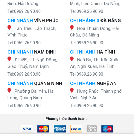
Bình, Hải Dương
Minh, Liên Chiểu, Đà Nẵng
Tel:0969.26.90.90
Tel:0969.26.90.90
CHI NHÁNH
VĨNH PHÚC
CHI NHÁNH 3
ĐÀ NẴNG
Tân Triều, Lập Thạch,
Hòa Thuận Đông, Hải
Vĩnh Phúc
Châu, Đà Nẵng
Tel:0969.26.90.90
Tel:0969.26.90.90
CHI NHÁNH
NAM ĐỊNH
CHI NHÁNH
HÀ TĨNH
ĐT489, TT. Ngô Đồng,
Ngã Ba, Thị trấn Xuân
Giao Thuỷ, Nam Định
An, Nghi Xuân, Hà Tĩnh
Tel:0969.26.90.90
Tel:0969.26.90.90
CHI NHÁNH
QUẢNG NINH
CHI NHÁNH
NGHỆ AN
Phường Đại Yên, Hạ
Hưng Phúc, Thành phố
Long, Quảng Ninh
Vinh, Nghệ An
Tel:0969.26.90.90
Tel:0969.26.90.90
Phương thức thanh toán :