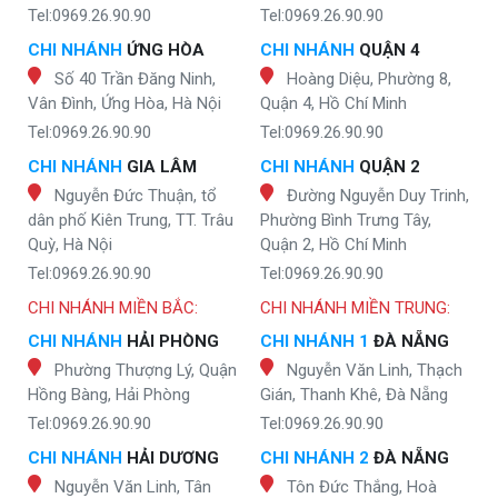
Tel:0969.26.90.90
Tel:0969.26.90.90
CHI NHÁNH
ỨNG HÒA
CHI NHÁNH
QUẬN 4
Số 40 Trần Đăng Ninh,
Hoàng Diệu, Phường 8,
Vân Đình, Ứng Hòa, Hà Nội
Quận 4, Hồ Chí Minh
Tel:0969.26.90.90
Tel:0969.26.90.90
CHI NHÁNH
GIA LÂM
CHI NHÁNH
QUẬN 2
Nguyễn Đức Thuận, tổ
Đường Nguyễn Duy Trinh,
dân phố Kiên Trung, TT. Trâu
Phường Bình Trưng Tây,
Quỳ, Hà Nội
Quận 2, Hồ Chí Minh
Tel:0969.26.90.90
Tel:0969.26.90.90
CHI NHÁNH MIỀN BẮC:
CHI NHÁNH MIỀN TRUNG:
CHI NHÁNH
HẢI PHÒNG
CHI NHÁNH 1
ĐÀ NẴNG
Phường Thượng Lý, Quận
Nguyễn Văn Linh, Thạch
Hồng Bàng, Hải Phòng
Gián, Thanh Khê, Đà Nẵng
Tel:0969.26.90.90
Tel:0969.26.90.90
CHI NHÁNH
HẢI DƯƠNG
CHI NHÁNH 2
ĐÀ NẴNG
Nguyễn Văn Linh, Tân
Tôn Đức Thắng, Hoà