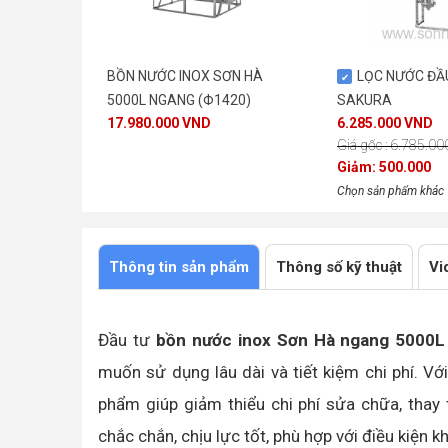
BỒN NƯỚC INOX SƠN HÀ
LỌC NƯỚC ĐẦ
5000L NGANG (Φ1420)
SAKURA
17.980.000 VND
6.285.000 VND
Giá gốc : 6.785.0
Giảm: 500.000
Chọn sản phẩm khác
Thông tin sản phẩm
Thông số kỹ thuật
Vi
Đầu tư
bồn nước inox Sơn Hà ngang 5000L
muốn sử dụng lâu dài và tiết kiệm chi phí. Vớ
phẩm giúp giảm thiểu chi phí sửa chữa, thay
chắc chắn, chịu lực tốt, phù hợp với điều kiện 