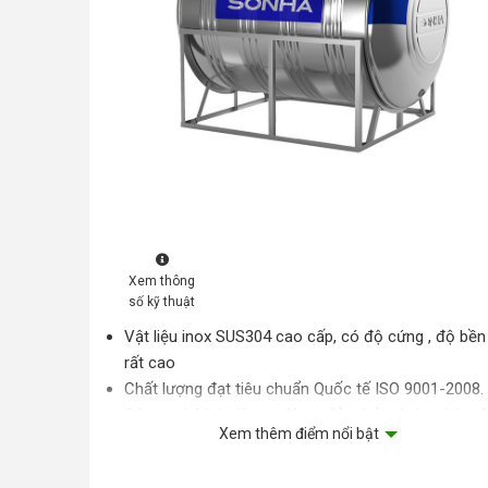
Xem thông
số kỹ thuật
Vật liệu inox SUS304 cao cấp, có độ cứng , độ bền
rất cao
Chất lượng đạt tiêu chuẩn Quốc tế ISO 9001-2008.
Công nghệ hàn lăn tự động, đảm bảo đường hàn đ
Xem thêm điểm nổi bật
Thân bồn cứng cáp với thiết kế tiêu chuẩn
Khuy khóa cải tiến có chốt an toàn cho Nắp bồn