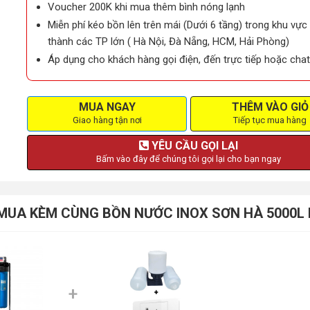
Voucher 200K khi mua thêm bình nóng lạnh
Miễn phí kéo bồn lên trên mái (Dưới 6 tầng) trong khu vực
thành các TP lớn ( Hà Nội, Đà Nẵng, HCM, Hải Phòng)
Áp dụng cho khách hàng gọi điện, đến trực tiếp hoặc chat
MUA NGAY
THÊM VÀO GIỎ
Giao hàng tận nơi
Tiếp tục mua hàng
YÊU CẦU GỌI LẠI
Bấm vào đây để chúng tôi gọi lại cho bạn ngay
N MUA KÈM CÙNG BỒN NƯỚC INOX SƠN HÀ 5000