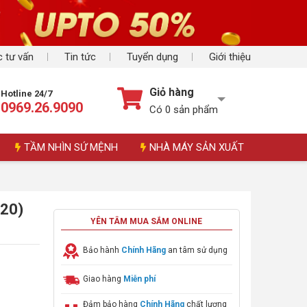
 tư vấn
Tin tức
Tuyển dụng
Giới thiệu
Giỏ hàng
Hotline 24/7
0969.26.9090
Có
0
sản phẩm
TẦM NHÌN SỨ MỆNH
NHÀ MÁY SẢN XUẤT
420)
YÊN TÂM MUA SẮM ONLINE
Bảo hành
Chính Hãng
an tâm sử dụng
Giao hàng
Miễn phí
Đảm bảo hàng
Chính Hãng
chất lượng