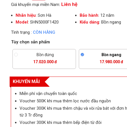
Liên hệ
Giá khuyến mại miền Nam:
Nhãn hiệu
: Sơn Hà
Bảo hành
: 12 năm
Model
: SHN5000F1420
Kiểu dáng
: Bồn ngang
Tình trạng :
CÒN HÀNG
Tùy chọn sản phẩm
Bồn đứng
Bồn ngang
17.020.000 đ
17.980.000 đ
KHUYẾN MÃI
Miễn phí vận chuyển toàn quốc
Voucher 500K khi mua thêm lọc nước đầu nguồn
ẹp
Voucher 300K khi mua thêm chậu và vòi rửa bát với đơn 
từ 3 Tr đồng
Voucher 300K khi mua thêm bếp điện từ đôi