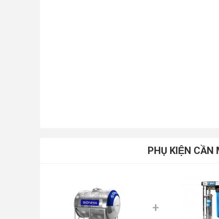
Chân bồn bằng Inox siêu bền, chịu lực tốt hơn
PHỤ KIỆN CẦ