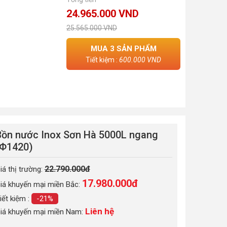
24.965.000 VND
25.565.000 VND
MUA
3
SẢN PHẨM
Tiết kiệm :
600.000 VND
Bồn nước Inox Sơn Hà 5000L ngang
(Φ1420)
22.790.000đ
iá thị trường:
17.980.000
đ
iá khuyến mại miền Bắc:
iết kiệm :
-21%
Liên hệ
iá khuyến mại miền Nam: