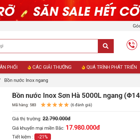
Góc
ÂN PHỐI
CÁC GIẢI THƯỞNG
QUÁ TRÌNH PHÁT TRIỂN
/
Bồn nước Inox ngang
Bồn nước Inox Sơn Hà 5000L ngang (Φ1
Mã hàng: 583
(6 đánh giá)
22.790.000đ
Giá thị trường:
17.980.000
đ
Giá khuyến mại miền Bắc:
Tiết kiệm :
-21%