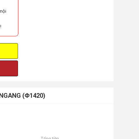
 nội
!
L NGANG (Φ1420)
Tổng tiền