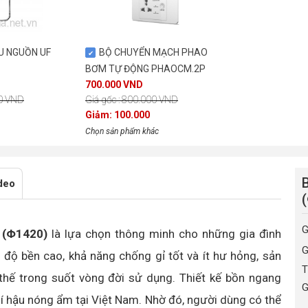
U NGUỒN UF
BỘ CHUYỂN MẠCH PHAO
BƠM TỰ ĐỘNG PHAOCM.2P
700.000 VND
00 VND
Giá gốc : 800.000 VND
Giảm: 100.000
Chọn sản phẩm khác
deo
G
 (Φ1420)
là lựa chọn thông minh cho những gia đình
G
i độ bền cao, khả năng chống gỉ tốt và ít hư hỏng, sản
T
 thế trong suốt vòng đời sử dụng. Thiết kế bồn ngang
G
khí hậu nóng ẩm tại Việt Nam. Nhờ đó, người dùng có thể