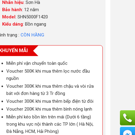
Nhãn hiệu
: Sơn Hà
Bảo hành
: 12 năm
Model
: SHN5000F1420
Kiểu dáng
: Bồn ngang
ình trạng :
CÒN HÀNG
KHUYẾN MÃI
Miễn phí vận chuyển toàn quốc
Voucher 500K khi mua thêm lọc nước đầu
nguồn
Voucher 300K khi mua thêm chậu và vòi rửa
bát với đơn hàng từ 3 Tr đồng
Voucher 300K khi mua thêm bếp điện từ đôi
Voucher 200K khi mua thêm bình nóng lạnh
Miễn phí kéo bồn lên trên mái (Dưới 6 tầng)
trong khu vực nội thành các TP lớn ( Hà Nội,
Đà Nẵng, HCM, Hải Phòng)