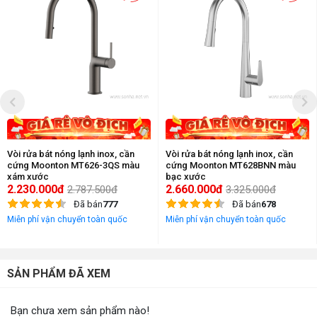
Vòi rửa bát nóng lạnh inox, cần
Vòi rửa bát nóng lạnh inox, cần
cứng Moonton MT626-3QS màu
cứng Moonton MT628BNN màu
xám xước
bạc xước
2.230.000đ
2.660.000đ
2.787.500đ
3.325.000đ
Đã bán
777
Đã bán
678
Miễn phí vận chuyển toàn quốc
Miễn phí vận chuyển toàn quốc
SẢN PHẨM ĐÃ XEM
Bạn chưa xem sản phẩm nào!