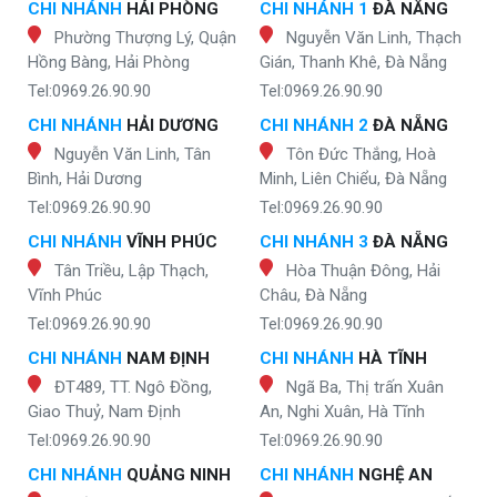
CHI NHÁNH
HẢI PHÒNG
CHI NHÁNH 1
ĐÀ NẴNG
Phường Thượng Lý, Quận
Nguyễn Văn Linh, Thạch
Hồng Bàng, Hải Phòng
Gián, Thanh Khê, Đà Nẵng
Tel:0969.26.90.90
Tel:0969.26.90.90
CHI NHÁNH
HẢI DƯƠNG
CHI NHÁNH 2
ĐÀ NẴNG
Nguyễn Văn Linh, Tân
Tôn Đức Thắng, Hoà
Bình, Hải Dương
Minh, Liên Chiểu, Đà Nẵng
Tel:0969.26.90.90
Tel:0969.26.90.90
CHI NHÁNH
VĨNH PHÚC
CHI NHÁNH 3
ĐÀ NẴNG
Tân Triều, Lập Thạch,
Hòa Thuận Đông, Hải
Vĩnh Phúc
Châu, Đà Nẵng
Tel:0969.26.90.90
Tel:0969.26.90.90
CHI NHÁNH
NAM ĐỊNH
CHI NHÁNH
HÀ TĨNH
ĐT489, TT. Ngô Đồng,
Ngã Ba, Thị trấn Xuân
Giao Thuỷ, Nam Định
An, Nghi Xuân, Hà Tĩnh
Tel:0969.26.90.90
Tel:0969.26.90.90
CHI NHÁNH
QUẢNG NINH
CHI NHÁNH
NGHỆ AN