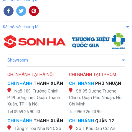
Kết nối với chúng tôi
Showroom
CHI NHÁNH TẠI HÀ NỘI :
CHI NHÁNH TẠI TP.HCM :
CHI NHÁNH
THANH XUÂN
CHI NHÁNH
PHÚ NHUẬN
Ngõ 109, Trường Chinh,
Số 95 Đường Trường
P. Phương Liệt, Quận Thanh
Chinh, Quận Phú Nhuận, Hồ
Xuân, TP Hà Nội
Chí Minh
Tel:0969.26.90.90
Tel:0969.26.90.90
CHI NHÁNH
THANH XUÂN
CHI NHÁNH
QUẬN 12
Tầng 3 Tòa Nhà N4D, Số
Số 1 Khu Dân Cư An