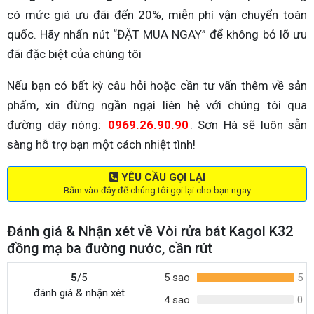
có mức giá ưu đãi đến 20%, miễn phí vận chuyển toàn
quốc. Hãy nhấn nút “ĐẶT MUA NGAY” để không bỏ lỡ ưu
đãi đặc biệt của chúng tôi
Nếu bạn có bất kỳ câu hỏi hoặc cần tư vấn thêm về sản
phẩm, xin đừng ngần ngại liên hệ với chúng tôi qua
đường dây nóng:
0969.26.90.90
. Sơn Hà sẽ luôn sẵn
sàng hỗ trợ bạn một cách nhiệt tình!
YÊU CẦU GỌI LẠI
Bấm vào đây để chúng tôi gọi lại cho bạn ngay
Đánh giá & Nhận xét về Vòi rửa bát Kagol K32
đồng mạ ba đường nước, cần rút
5
/5
5 sao
5
đánh giá & nhận xét
4 sao
0