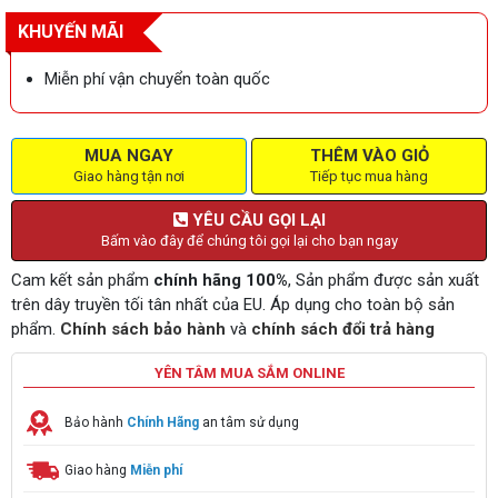
KHUYẾN MÃI
Miễn phí vận chuyển toàn quốc
MUA NGAY
THÊM VÀO GIỎ
Giao hàng tận nơi
Tiếp tục mua hàng
YÊU CẦU GỌI LẠI
Bấm vào đây để chúng tôi gọi lại cho bạn ngay
Cam kết sản phẩm
chính hãng 100%
, Sản phẩm được sản xuất
trên dây truyền tối tân nhất của EU. Áp dụng cho toàn bộ sản
phẩm.
Chính sách bảo hành
và
chính sách đổi trả hàng
YÊN TÂM MUA SẮM ONLINE
Bảo hành
Chính Hãng
an tâm sử dụng
Giao hàng
Miễn phí