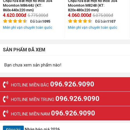
Chậu rửa bát một hố inox 304
Chậu rửa bát một hố inox 304
Moomton M8644U (KT:
Moomton M8248 (KT:
860x440x220 mm)
820x480x220 mm)
4.620.000đ
4.060.000đ
5.775.000đ
5.075.000đ
Đã bán
1095
Đã bán
1107
Miễn phí vận chuyển toàn quốc
Miễn phí vận chuyển toàn quốc
SẢN PHẨM ĐÃ XEM
Bạn chưa xem sản phẩm nào!
096.926.9090
HOTLINE MIỀN BẮC
096.926.9090
HOTLINE MIỀN TRUNG
096.926.9090
HOTLINE MIỀN NAM
Nhận báo giá 2026
Đăng ký