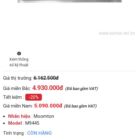
Xem thông
số kỹ thuật
6.162.500đ
Giá thị trường:
4.930.000
đ
Giá miền Bắc:
(Đã bao gồm VAT)
Tiết kiệm :
-20%
5.090.000đ
Giá miền Nam:
(Đã bao gồm VAT)
Nhãn hiệu
: Moomton
Model
: M9445
Tình trạng :
CÒN HÀNG