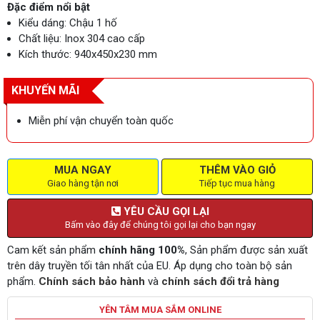
Đặc điểm nổi bật
Kiểu dáng: Chậu 1 hố
Chất liệu: Inox 304 cao cấp
Kích thước: 940x450x230 mm
KHUYẾN MÃI
Miễn phí vận chuyển toàn quốc
MUA NGAY
THÊM VÀO GIỎ
Giao hàng tận nơi
Tiếp tục mua hàng
YÊU CẦU GỌI LẠI
Bấm vào đây để chúng tôi gọi lại cho bạn ngay
Cam kết sản phẩm
chính hãng 100%
, Sản phẩm được sản xuất
trên dây truyền tối tân nhất của EU. Áp dụng cho toàn bộ sản
phẩm.
Chính sách bảo hành
và
chính sách đổi trả hàng
YÊN TÂM MUA SẮM ONLINE