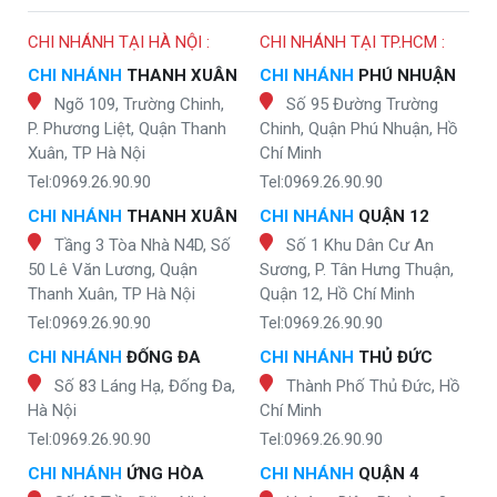
CHI NHÁNH TẠI HÀ NỘI :
CHI NHÁNH TẠI TP.HCM :
CHI NHÁNH
THANH XUÂN
CHI NHÁNH
PHÚ NHUẬN
Ngõ 109, Trường Chinh,
Số 95 Đường Trường
P. Phương Liệt, Quận Thanh
Chinh, Quận Phú Nhuận, Hồ
Xuân, TP Hà Nội
Chí Minh
Tel:0969.26.90.90
Tel:0969.26.90.90
CHI NHÁNH
THANH XUÂN
CHI NHÁNH
QUẬN 12
Tầng 3 Tòa Nhà N4D, Số
Số 1 Khu Dân Cư An
50 Lê Văn Lương, Quận
Sương, P. Tân Hưng Thuận,
Thanh Xuân, TP Hà Nội
Quận 12, Hồ Chí Minh
Tel:0969.26.90.90
Tel:0969.26.90.90
CHI NHÁNH
ĐỐNG ĐA
CHI NHÁNH
THỦ ĐỨC
Số 83 Láng Hạ, Đống Đa,
Thành Phố Thủ Đức, Hồ
Hà Nội
Chí Minh
Tel:0969.26.90.90
Tel:0969.26.90.90
CHI NHÁNH
ỨNG HÒA
CHI NHÁNH
QUẬN 4