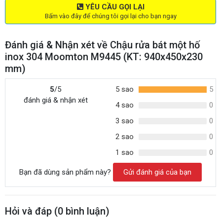
YÊU CẦU GỌI LẠI
Bấm vào đây để chúng tôi gọi lại cho bạn ngay
Đánh giá & Nhận xét về Chậu rửa bát một hố
inox 304 Moomton M9445 (KT: 940x450x230
mm)
5
/5
5 sao
5
đánh giá & nhận xét
4 sao
0
3 sao
0
2 sao
0
1 sao
0
Bạn đã dùng sản phẩm này?
Gửi đánh giá của bạn
Hỏi và đáp (
0
bình luận)