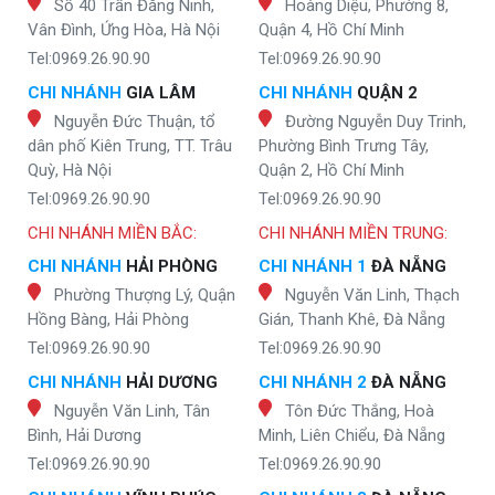
Số 40 Trần Đăng Ninh,
Hoàng Diệu, Phường 8,
Vân Đình, Ứng Hòa, Hà Nội
Quận 4, Hồ Chí Minh
Tel:0969.26.90.90
Tel:0969.26.90.90
CHI NHÁNH
GIA LÂM
CHI NHÁNH
QUẬN 2
Nguyễn Đức Thuận, tổ
Đường Nguyễn Duy Trinh,
dân phố Kiên Trung, TT. Trâu
Phường Bình Trưng Tây,
Quỳ, Hà Nội
Quận 2, Hồ Chí Minh
Tel:0969.26.90.90
Tel:0969.26.90.90
CHI NHÁNH MIỀN BẮC:
CHI NHÁNH MIỀN TRUNG:
CHI NHÁNH
HẢI PHÒNG
CHI NHÁNH 1
ĐÀ NẴNG
Phường Thượng Lý, Quận
Nguyễn Văn Linh, Thạch
Hồng Bàng, Hải Phòng
Gián, Thanh Khê, Đà Nẵng
Tel:0969.26.90.90
Tel:0969.26.90.90
CHI NHÁNH
HẢI DƯƠNG
CHI NHÁNH 2
ĐÀ NẴNG
Nguyễn Văn Linh, Tân
Tôn Đức Thắng, Hoà
Bình, Hải Dương
Minh, Liên Chiểu, Đà Nẵng
Tel:0969.26.90.90
Tel:0969.26.90.90