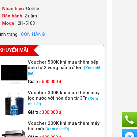
Nhãn hiệu
: Gorlde
Bảo hành
: 2 năm
Model
: 2H-5103
ình trạng :
CÒN HÀNG
KHUYẾN MÃI
Voucher 500K khi mua thêm bếp
điện từ 2 vùng nấu trở lên
(Xem chi
tiết)
Giá trị:
500.000 đ
Vocuher 300K khi mua thêm máy
lọc nước với hóa đơn từ 3Tr
(Xem
chi tiết)
Giá trị:
300.000 đ
Voucher 200K khi mua thêm máy
hút mùi
(Xem chi tiết)