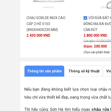
CHẬU GORLDE INOX CAO
VÒI RỬA BÁT 
CẤP 2 HỐ 5103
ĐỒNG MẠ BA ĐƯ
(840X440X230 MM)
CẦN RÚT
2.430.000 VND
2.800.000 VND
Giá gốc : 3.000.0
Giảm: 200.000
Chọn sản phẩm khác
Thông tin sản phẩm
Thông số kỹ thuật
Vi
Nếu bạn đang không biết lựa chọn loại chậu r
tiêu chí vừa thiết kế đẹp, sang trọng vừa chất 
Thì hãy củng Sơn Hà tìm hiểu ngay
chậu rửa 