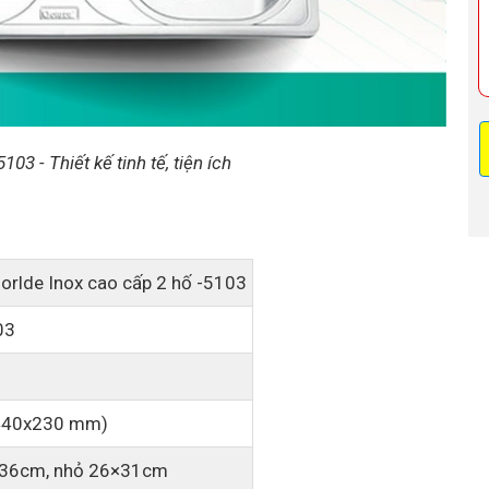
03 - Thiết kế tinh tế, tiện ích
orlde Inox cao cấp 2 hố -5103
03
440x230 mm)
x36cm, nhỏ 26×31cm