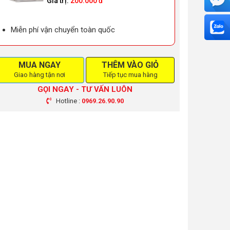
Giá trị:
200.000 đ
Miễn phí vận chuyển toàn quốc
MUA NGAY
THÊM VÀO GIỎ
Giao hàng tận nơi
Tiếp tục mua hàng
GỌI NGAY - TƯ VẤN LUÔN
Hotline :
0969.26.90.90