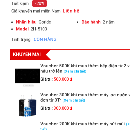
Tiết kiệm :
-20%
Liên hệ
Giá khuyến mại miền Nam:
Nhãn hiệu
: Gorlde
Bảo hành
: 2 năm
Model
: 2H-5103
Tình trạng :
CÒN HÀNG
KHUYẾN MÃI
Voucher 500K khi mua thêm bếp điện từ 2 
nấu trở lên
(Xem chi tiết)
Giá trị:
500.000 đ
Vocuher 300K khi mua thêm máy lọc nước 
đơn từ 3Tr
(Xem chi tiết)
Giá trị:
300.000 đ
Voucher 200K khi mua thêm máy hút mùi
(X
tiết)