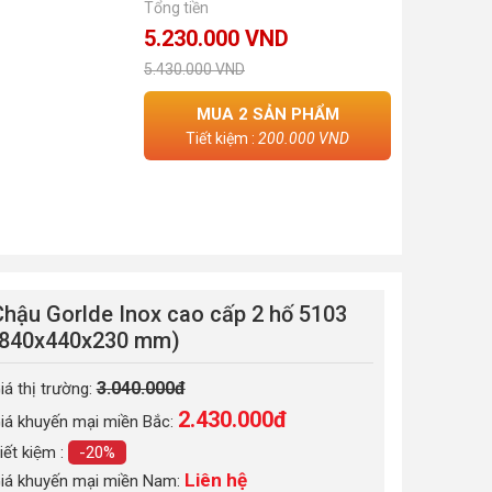
Tổng tiền
5.230.000 VND
5.430.000 VND
MUA
2
SẢN PHẨM
Tiết kiệm :
200.000 VND
Chậu Gorlde Inox cao cấp 2 hố 5103
(840x440x230 mm)
3.040.000đ
iá thị trường:
2.430.000
đ
iá khuyến mại miền Bắc:
iết kiệm :
-20%
Liên hệ
iá khuyến mại miền Nam: