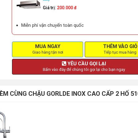
Giá trị:
200.000 đ
Miễn phí vận chuyển toàn quốc
MUA NGAY
THÊM VÀO GIỎ
Giao hàng tận nơi
Tiếp tục mua hàng
YÊU CẦU GỌI LẠI
Bấm vào đây để chúng tôi gọi lại cho bạn ngay
 KÈM CÙNG CHẬU GORLDE INOX CAO CẤP 2 HỐ 5