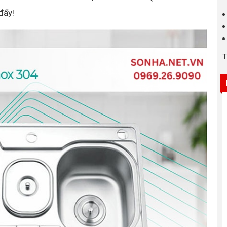
đấy!
T