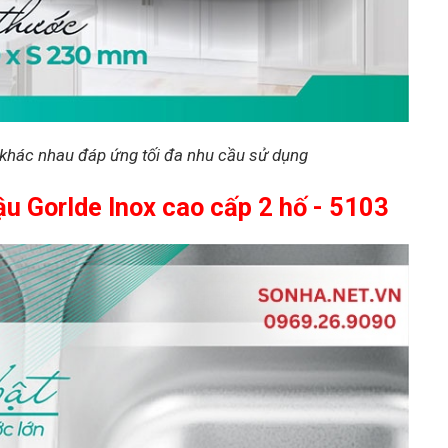
 khác nhau đáp ứng tối đa nhu cầu sử dụng
u Gorlde Inox cao cấp 2 hố - 5103