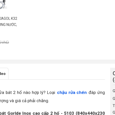
KAGOL K32
ỜNG NƯỚC,
00 VND
deo
G
ửa bát 2 hố nào hợp lý? Loại
chậu rửa chén
đáp ứng
G
lượng và giá cả phải chăng.
T
G
bát Gorlde Inox cao cấp 2 hố - 5103 (840x440x230