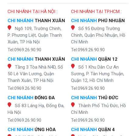
CHI NHÁNH TẠI HÀ NỘI :
CHI NHÁNH TẠI TP.HCM :
CHI NHÁNH
THANH XUÂN
CHI NHÁNH
PHÚ NHUẬN
Ngõ 109, Trường Chinh,
Số 95 Đường Trường
P. Phương Liệt, Quận Thanh
Chinh, Quận Phú Nhuận, Hồ
Xuân, TP Hà Nội
Chí Minh
Tel:0969.26.90.90
Tel:0969.26.90.90
CHI NHÁNH
THANH XUÂN
CHI NHÁNH
QUẬN 12
Tầng 3 Tòa Nhà N4D, Số
Số 1 Khu Dân Cư An
50 Lê Văn Lương, Quận
Sương, P. Tân Hưng Thuận,
Thanh Xuân, TP Hà Nội
Quận 12, Hồ Chí Minh
Tel:0969.26.90.90
Tel:0969.26.90.90
CHI NHÁNH
ĐỐNG ĐA
CHI NHÁNH
THỦ ĐỨC
Số 83 Láng Hạ, Đống Đa,
Thành Phố Thủ Đức, Hồ
Hà Nội
Chí Minh
Tel:0969.26.90.90
Tel:0969.26.90.90
CHI NHÁNH
ỨNG HÒA
CHI NHÁNH
QUẬN 4