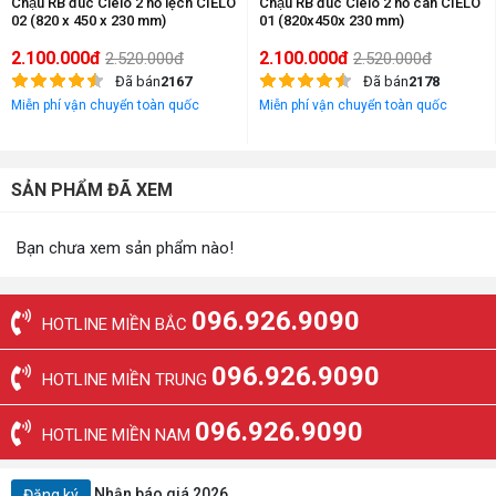
Chậu RB đúc Cielo 2 hố lệch CIELO
Chậu RB đúc Cielo 2 hố cân CIELO
02 (820 x 450 x 230 mm)
01 (820x450x 230 mm)
2.100.000đ
2.100.000đ
2.520.000đ
2.520.000đ
Đã bán
2167
Đã bán
2178
Miễn phí vận chuyển toàn quốc
Miễn phí vận chuyển toàn quốc
SẢN PHẨM ĐÃ XEM
Bạn chưa xem sản phẩm nào!
096.926.9090
HOTLINE MIỀN BẮC
096.926.9090
HOTLINE MIỀN TRUNG
096.926.9090
HOTLINE MIỀN NAM
Nhận báo giá 2026
Đăng ký