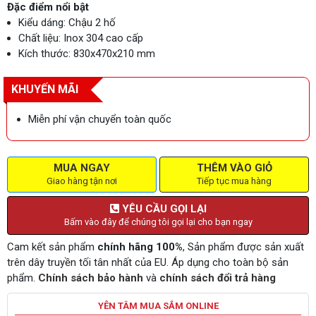
Đặc điểm nổi bật
Kiểu dáng: Chậu 2 hố
Chất liệu: Inox 304 cao cấp
Kích thước: 830x470x210 mm
KHUYẾN MÃI
Miễn phí vận chuyển toàn quốc
MUA NGAY
THÊM VÀO GIỎ
Giao hàng tận nơi
Tiếp tục mua hàng
YÊU CẦU GỌI LẠI
Bấm vào đây để chúng tôi gọi lại cho bạn ngay
Cam kết sản phẩm
chính hãng 100%
, Sản phẩm được sản xuất
trên dây truyền tối tân nhất của EU. Áp dụng cho toàn bộ sản
phẩm.
Chính sách bảo hành
và
chính sách đổi trả hàng
YÊN TÂM MUA SẮM ONLINE