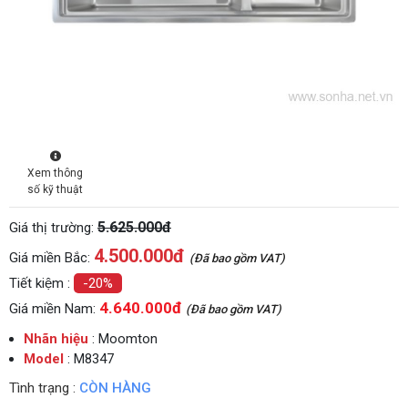
Xem thông
số kỹ thuật
5.625.000đ
Giá thị trường:
4.500.000
đ
Giá miền Bắc:
(Đã bao gồm VAT)
Tiết kiệm :
-20%
4.640.000đ
Giá miền Nam:
(Đã bao gồm VAT)
Nhãn hiệu
: Moomton
Model
: M8347
Tình trạng :
CÒN HÀNG