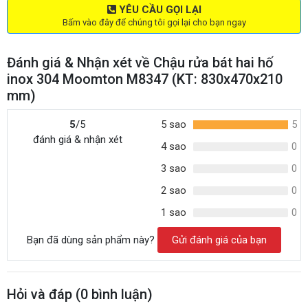
YÊU CẦU GỌI LẠI
Bấm vào đây để chúng tôi gọi lại cho bạn ngay
Đánh giá & Nhận xét về Chậu rửa bát hai hố
inox 304 Moomton M8347 (KT: 830x470x210
mm)
5
/5
5 sao
5
đánh giá & nhận xét
4 sao
0
3 sao
0
2 sao
0
1 sao
0
Bạn đã dùng sản phẩm này?
Gửi đánh giá của bạn
Hỏi và đáp (
0
bình luận)