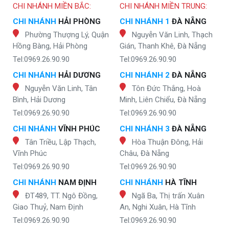
CHI NHÁNH MIỀN BẮC:
CHI NHÁNH MIỀN TRUNG:
CHI NHÁNH
HẢI PHÒNG
CHI NHÁNH 1
ĐÀ NẴNG
Phường Thượng Lý, Quận
Nguyễn Văn Linh, Thạch
Hồng Bàng, Hải Phòng
Gián, Thanh Khê, Đà Nẵng
Tel:0969.26.90.90
Tel:0969.26.90.90
CHI NHÁNH
HẢI DƯƠNG
CHI NHÁNH 2
ĐÀ NẴNG
Nguyễn Văn Linh, Tân
Tôn Đức Thắng, Hoà
Bình, Hải Dương
Minh, Liên Chiểu, Đà Nẵng
Tel:0969.26.90.90
Tel:0969.26.90.90
CHI NHÁNH
VĨNH PHÚC
CHI NHÁNH 3
ĐÀ NẴNG
Tân Triều, Lập Thạch,
Hòa Thuận Đông, Hải
Vĩnh Phúc
Châu, Đà Nẵng
Tel:0969.26.90.90
Tel:0969.26.90.90
CHI NHÁNH
NAM ĐỊNH
CHI NHÁNH
HÀ TĨNH
ĐT489, TT. Ngô Đồng,
Ngã Ba, Thị trấn Xuân
Giao Thuỷ, Nam Định
An, Nghi Xuân, Hà Tĩnh
Tel:0969.26.90.90
Tel:0969.26.90.90