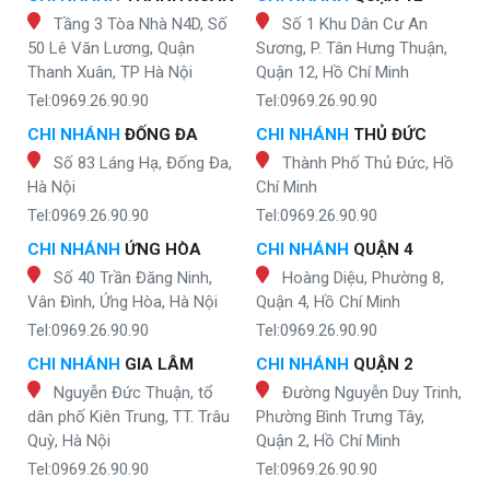
Tầng 3 Tòa Nhà N4D, Số
Số 1 Khu Dân Cư An
50 Lê Văn Lương, Quận
Sương, P. Tân Hưng Thuận,
Thanh Xuân, TP Hà Nội
Quận 12, Hồ Chí Minh
Tel:0969.26.90.90
Tel:0969.26.90.90
CHI NHÁNH
ĐỐNG ĐA
CHI NHÁNH
THỦ ĐỨC
Số 83 Láng Hạ, Đống Đa,
Thành Phố Thủ Đức, Hồ
Hà Nội
Chí Minh
Tel:0969.26.90.90
Tel:0969.26.90.90
CHI NHÁNH
ỨNG HÒA
CHI NHÁNH
QUẬN 4
Số 40 Trần Đăng Ninh,
Hoàng Diệu, Phường 8,
Vân Đình, Ứng Hòa, Hà Nội
Quận 4, Hồ Chí Minh
Tel:0969.26.90.90
Tel:0969.26.90.90
CHI NHÁNH
GIA LÂM
CHI NHÁNH
QUẬN 2
Nguyễn Đức Thuận, tổ
Đường Nguyễn Duy Trinh,
dân phố Kiên Trung, TT. Trâu
Phường Bình Trưng Tây,
Quỳ, Hà Nội
Quận 2, Hồ Chí Minh
Tel:0969.26.90.90
Tel:0969.26.90.90