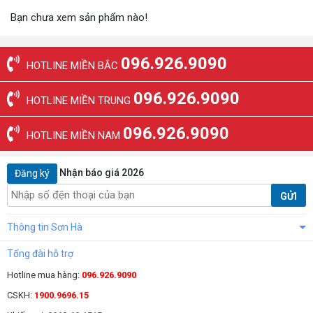
Bạn chưa xem sản phẩm nào!
096.926.9090
HOTLINE MIỀN BẮC
096.926.9090
HOTLINE MIỀN TRUNG
096.926.9090
HOTLINE MIỀN NAM
Nhận báo giá 2026
Đăng ký
GỬI
Thông tin Sơn Hà
Tổng đài hỗ trợ
Hotline mua hàng:
096.926.9090
CSKH:
1900.9696.15