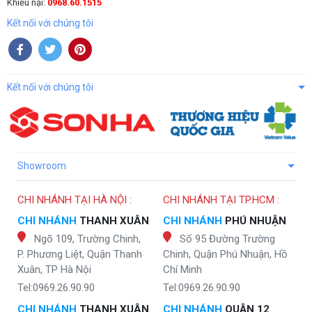
Khiếu nại:
0968.60.1515
Kết nối với chúng tôi
Kết nối với chúng tôi
Showroom
CHI NHÁNH TẠI HÀ NỘI :
CHI NHÁNH TẠI TP.HCM :
CHI NHÁNH
THANH XUÂN
CHI NHÁNH
PHÚ NHUẬN
Ngõ 109, Trường Chinh,
Số 95 Đường Trường
P. Phương Liệt, Quận Thanh
Chinh, Quận Phú Nhuận, Hồ
Xuân, TP Hà Nội
Chí Minh
Tel:0969.26.90.90
Tel:0969.26.90.90
CHI NHÁNH
THANH XUÂN
CHI NHÁNH
QUẬN 12