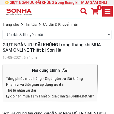
GIỰT NGÀN ƯU ĐÃI KHỦNG trong tháng khi MUA SẮM ONLINE
Thiết bị Sơn Hà
1
Trang chủ
Tin tức
Ưu đãi & Khuyến mãi
GIỰT NGÀN ƯU ĐÃI KHỦNG trong tháng khi MUA
SẮM ONLINE Thiết bị Sơn Hà
10-08-2021, 6:34 pm
Nội dung chính
[
Ẩn
]
Tặng phiếu mua hàng - Giựt ngàn ưu đãi khủng
Phạm vi và thời gian áp dụng ưu đãi
Thể lệ nhận ưu đãi
Lý do nên mua sắm Thiết bị gia đình tại Sonha.net.vn?
Sơn Hà chung tay cùng Karofi Việt Nam HỖ TRỢ MÙA DỊCH,