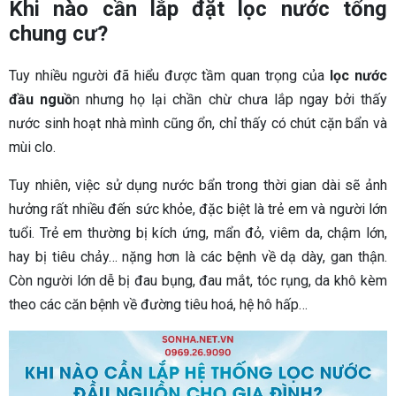
Khi nào cần lắp đặt lọc nước tổng
chung cư?
Tuy nhiều người đã hiểu được tầm quan trọng của
lọc nước
đầu nguồ
n nhưng họ lại chần chừ chưa lắp ngay bởi thấy
nước sinh hoạt nhà mình cũng ổn, chỉ thấy có chút cặn bẩn và
mùi clo.
Tuy nhiên, việc sử dụng nước bẩn trong thời gian dài sẽ ảnh
hưởng rất nhiều đến sức khỏe, đặc biệt là trẻ em và người lớn
tuổi. Trẻ em thường bị kích ứng, mẩn đỏ, viêm da, chậm lớn,
hay bị tiêu chảy… nặng hơn là các bệnh về dạ dày, gan thận.
Còn người lớn dễ bị đau bụng, đau mắt, tóc rụng, da khô kèm
theo các căn bệnh về đường tiêu hoá, hệ hô hấp…