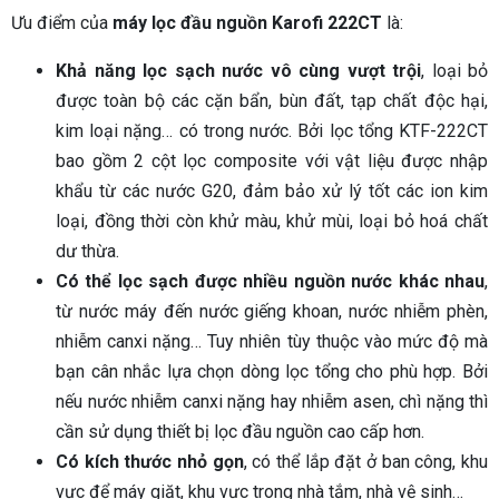
Ưu điểm của
máy lọc đầu nguồn Karofi 222CT
là:
Khả năng lọc sạch nước vô cùng vượt trội
, loại bỏ
được toàn bộ các cặn bẩn, bùn đất, tạp chất độc hại,
kim loại nặng… có trong nước. Bởi lọc tổng KTF-222CT
bao gồm 2 cột lọc composite với vật liệu được nhập
khẩu từ các nước G20, đảm bảo xử lý tốt các ion kim
loại, đồng thời còn khử màu, khử mùi, loại bỏ hoá chất
dư thừa.
Có thể lọc sạch được nhiều nguồn nước khác nhau
,
từ nước máy đến nước giếng khoan, nước nhiễm phèn,
nhiễm canxi nặng… Tuy nhiên tùy thuộc vào mức độ mà
bạn cân nhắc lựa chọn dòng lọc tổng cho phù hợp. Bởi
nếu nước nhiễm canxi nặng hay nhiễm asen, chì nặng thì
cần sử dụng thiết bị lọc đầu nguồn cao cấp hơn.
Có kích thước nhỏ gọn
, có thể lắp đặt ở ban công, khu
vực để máy giặt, khu vực trong nhà tắm, nhà vệ sinh…