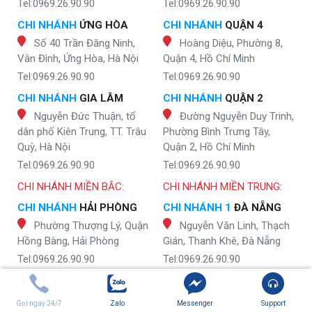
Tel:0969.26.90.90
Tel:0969.26.90.90
CHI NHÁNH
ỨNG HÒA
CHI NHÁNH
QUẬN 4
Số 40 Trần Đăng Ninh,
Hoàng Diệu, Phường 8,
Vân Đình, Ứng Hòa, Hà Nội
Quận 4, Hồ Chí Minh
Tel:0969.26.90.90
Tel:0969.26.90.90
CHI NHÁNH
GIA LÂM
CHI NHÁNH
QUẬN 2
Nguyễn Đức Thuận, tổ
Đường Nguyễn Duy Trinh,
dân phố Kiên Trung, TT. Trâu
Phường Bình Trưng Tây,
Quỳ, Hà Nội
Quận 2, Hồ Chí Minh
Tel:0969.26.90.90
Tel:0969.26.90.90
CHI NHÁNH MIỀN BẮC:
CHI NHÁNH MIỀN TRUNG:
CHI NHÁNH
HẢI PHÒNG
CHI NHÁNH 1
ĐÀ NẴNG
Phường Thượng Lý, Quận
Nguyễn Văn Linh, Thạch
Hồng Bàng, Hải Phòng
Gián, Thanh Khê, Đà Nẵng
Tel:0969.26.90.90
Tel:0969.26.90.90
CHI NHÁNH
HẢI DƯƠNG
CHI NHÁNH 2
ĐÀ NẴNG
Nguyễn Văn Linh, Tân
Tôn Đức Thắng, Hoà
Gọi ngay 24/7
Zalo
Messenger
Support