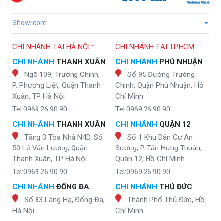
Showroom
CHI NHÁNH TẠI HÀ NỘI :
CHI NHÁNH TẠI TP.HCM :
CHI NHÁNH
THANH XUÂN
CHI NHÁNH
PHÚ NHUẬN
Ngõ 109, Trường Chinh,
Số 95 Đường Trường
P. Phương Liệt, Quận Thanh
Chinh, Quận Phú Nhuận, Hồ
Xuân, TP Hà Nội
Chí Minh
Tel:0969.26.90.90
Tel:0969.26.90.90
CHI NHÁNH
THANH XUÂN
CHI NHÁNH
QUẬN 12
Tầng 3 Tòa Nhà N4D, Số
Số 1 Khu Dân Cư An
50 Lê Văn Lương, Quận
Sương, P. Tân Hưng Thuận,
Thanh Xuân, TP Hà Nội
Quận 12, Hồ Chí Minh
Tel:0969.26.90.90
Tel:0969.26.90.90
CHI NHÁNH
ĐỐNG ĐA
CHI NHÁNH
THỦ ĐỨC
Số 83 Láng Hạ, Đống Đa,
Thành Phố Thủ Đức, Hồ
Hà Nội
Chí Minh