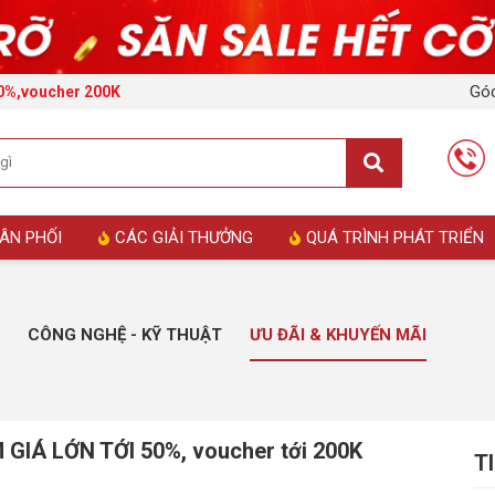
Góc
50%,voucher 200K
ÂN PHỐI
CÁC GIẢI THƯỞNG
QUÁ TRÌNH PHÁT TRIỂN
CÔNG NGHỆ - KỸ THUẬT
ƯU ĐÃI & KHUYẾN MÃI
M GIÁ LỚN TỚI 50%, voucher tới 200K
T