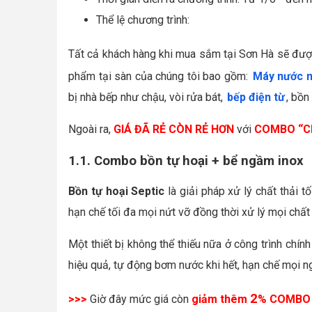
Thể lệ chương trình:
Tất cả khách hàng khi mua sắm tại Sơn Hà sẽ đư
phẩm tại sàn của chúng tôi bao gồm:
Máy nước n
bị nhà bếp như chậu, vòi rửa bát,
bếp điện từ
, bồn
Ngoài ra,
GIÁ ĐÃ RẺ CÒN RẺ HƠN
với
COMBO
“C
1.1. Combo bồn tự hoại + bể ngầm inox
Bồn tự hoại
Septic
là giải pháp xử lý chất thải tố
hạn chế tối đa mọi nứt vỡ đồng thời xử lý mọi chất
Một thiết bị không thể thiếu nữa ở công trình chính
hiệu quả, tự động bơm nước khi hết, hạn chế mọi 
2
>>>
Giờ đây mức giá còn
giảm thêm
% COMB