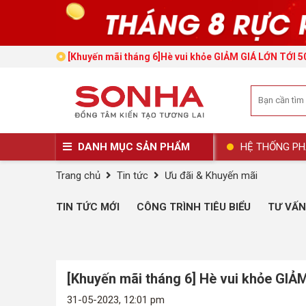
[Khuyến mãi tháng 6]Hè vui khỏe GIẢM GIÁ LỚN TỚI 
DANH MỤC SẢN PHẨM
HỆ THỐNG PH
Trang chủ
Tin tức
Ưu đãi & Khuyến mãi
TIN TỨC MỚI
CÔNG TRÌNH TIÊU BIỂU
TƯ VẤN
[Khuyến mãi tháng 6] Hè vui khỏe GIẢ
31-05-2023, 12:01 pm