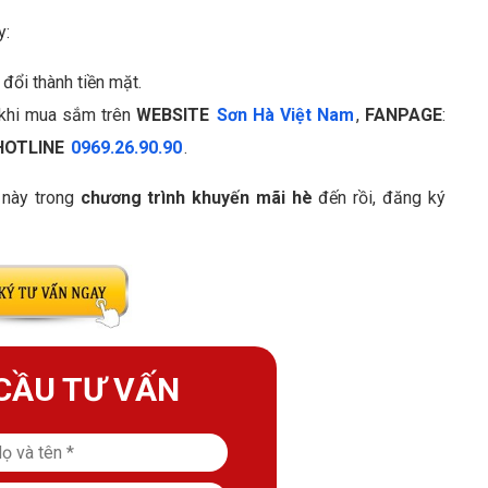
y:
 đổi thành tiền mặt.
 khi mua sắm trên
WEBSITE
Sơn Hà Việt Nam
,
FANPAGE
:
HOTLINE
0969.26.90.90
.
 này trong
chương trình khuyến mãi hè
đến rồi, đăng ký
CẦU TƯ VẤN