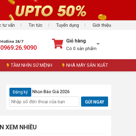
 tư vấn
Tin tức
Tuyển dụng
Giới thiệu
Giỏ hàng
Hotline 24/7
0969.26.9090
Có
0
sản phẩm
TẦM NHÌN SỨ MỆNH
NHÀ MÁY SẢN XUẤT
Nhận Báo Giá 2026
Đăng ký
GỬI NGAY
IN XEM NHIỀU