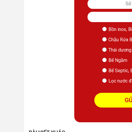
Bồn inox, B
Chậu Rửa Ba
Thái dương 
Bể Ngầm
Bể Septic, B
Lọc nước đ