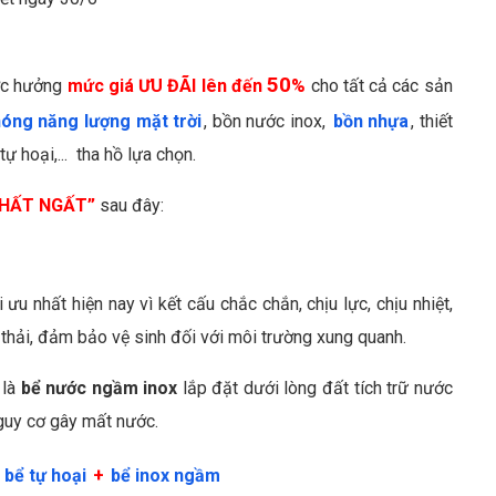
50
ợc hưởng
mức giá ƯU ĐÃI
lên đến
%
cho tất cả các sản
óng năng lượng mặt trời
, bồn nước inox,
bồn nhựa
, thiết
 tự hoại,... tha hồ lựa chọn.
HẤT NGẤT”
sau đây:
i ưu nhất hiện nay vì kết cấu chắc chắn, chịu lực, chịu nhiệt,
 thải, đảm bảo vệ sinh đối với môi trường xung quanh.
 là
bể nước ngầm inox
lắp đặt dưới lòng đất tích trữ nước
nguy cơ gây mất nước.
O
bể tự hoại
+
bể inox ngầm