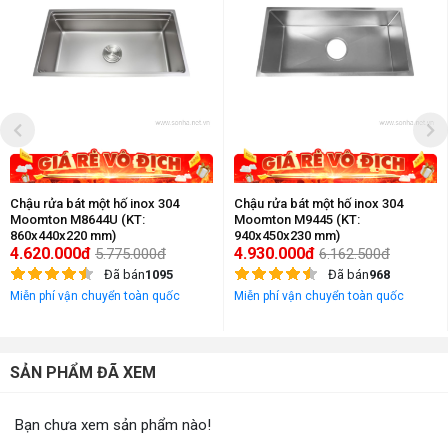
Chậu rửa bát một hố inox 304
Chậu rửa bát một hố inox 304
Moomton M8644U (KT:
Moomton M9445 (KT:
860x440x220 mm)
940x450x230 mm)
4.620.000đ
4.930.000đ
5.775.000đ
6.162.500đ
Đã bán
1095
Đã bán
968
Miễn phí vận chuyển toàn quốc
Miễn phí vận chuyển toàn quốc
SẢN PHẨM ĐÃ XEM
Bạn chưa xem sản phẩm nào!