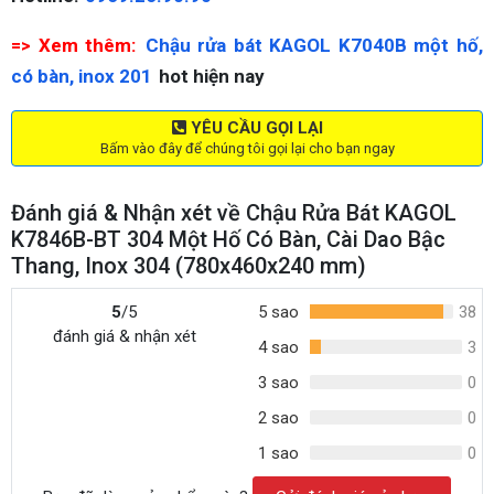
=> Xem thêm:
Chậu rửa bát KAGOL K7040B một hố,
có bàn, inox 201
hot hiện nay
YÊU CẦU GỌI LẠI
Bấm vào đây để chúng tôi gọi lại cho bạn ngay
Đánh giá & Nhận xét về Chậu Rửa Bát KAGOL
K7846B-BT 304 Một Hố Có Bàn, Cài Dao Bậc
Thang, Inox 304 (780x460x240 mm)
5
/5
5 sao
38
đánh giá & nhận xét
4 sao
3
3 sao
0
2 sao
0
1 sao
0