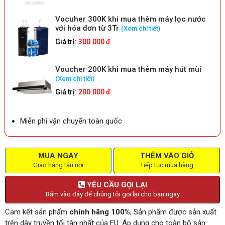
Vocuher 300K khi mua thêm máy lọc nước
với hóa đơn từ 3Tr
(Xem chi tiết)
Giá trị:
300.000 đ
Voucher 200K khi mua thêm máy hút mùi
(Xem chi tiết)
Giá trị:
200.000 đ
Miễn phí vận chuyển toàn quốc
MUA NGAY
THÊM VÀO GIỎ
Giao hàng tận nơi
Tiếp tục mua hàng
YÊU CẦU GỌI LẠI
Bấm vào đây để chúng tôi gọi lại cho bạn ngay
Cam kết sản phẩm
chính hãng 100%
, Sản phẩm được sản xuất
trên dây truyền tối tân nhất của EU. Áp dụng cho toàn bộ sản