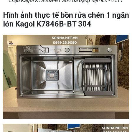
Chậu Kagol K7846B-BT 304 đa dạng tiện ích - 4 in 1
Hình ảnh thực tế bồn rửa chén 1 ngăn
lớn Kagol K7846B-BT 304