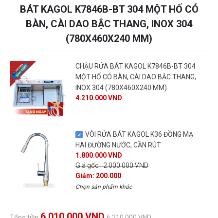
BÁT KAGOL K7846B-BT 304 MỘT HỐ CÓ
BÀN, CÀI DAO BẬC THANG, INOX 304
(780X460X240 MM)
CHẬU RỬA BÁT KAGOL K7846B-BT 304
MỘT HỐ CÓ BÀN, CÀI DAO BẬC THANG,
INOX 304 (780X460X240 MM)
4.210.000 VND
VÒI RỬA BÁT KAGOL K36 ĐỒNG MẠ
HAI ĐƯỜNG NƯỚC, CẦN RÚT
1.800.000 VND
Giá gốc : 2.000.000 VND
Giảm: 200.000
Chọn sản phẩm khác
6.010.000 VND
Tổng tiền
6.210.000 VND