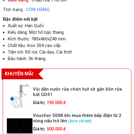
Kiểu dáng
: Chậu rửa 1 hố lớn
Tình trạng :
CÒN HÀNG
Đặc điểm nổi bật
Xuất xứ: Hàn Quốc
Kiểu dáng: Một hố bậc thang
Kích thước: 780x460x240 mm
Chất liệu: Inox 304 cao cấp
Tiện ích: Rổ rút, Cài dao, Cài thớt
Bảo hành: 36 tháng
KHUYẾN MÃI
Vòi dẫn nước rửa chén hút xịt gắn bồn rửa
bát GD41
Giá trị:
190.000 đ
Voucher 500K khi mua thêm bếp điện từ 2
vùng nấu trở lên
(Xem chi tiết)
Giá trị:
500.000 đ