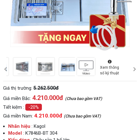
Xem thông
số kỹ thuật
5.262.500đ
Giá thị trường:
4.210.000
đ
Giá miền Bắc:
(Chưa bao gồm VAT)
Tiết kiệm :
-20%
4.210.000đ
Giá miền Nam:
(Chưa bao gồm VAT)
Nhãn hiệu
: Kagol
Model
: K7846B-BT 304