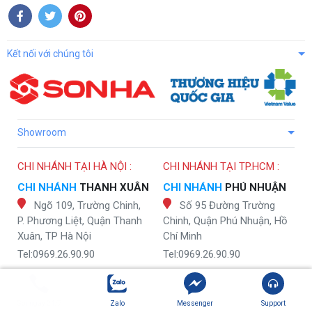
Kết nối với chúng tôi
Showroom
CHI NHÁNH TẠI HÀ NỘI :
CHI NHÁNH TẠI TP.HCM :
CHI NHÁNH
THANH XUÂN
CHI NHÁNH
PHÚ NHUẬN
Ngõ 109, Trường Chinh,
Số 95 Đường Trường
P. Phương Liệt, Quận Thanh
Chinh, Quận Phú Nhuận, Hồ
Xuân, TP Hà Nội
Chí Minh
Tel:0969.26.90.90
Tel:0969.26.90.90
CHI NHÁNH
THANH XUÂN
CHI NHÁNH
QUẬN 12
Tầng 3 Tòa Nhà N4D, Số
Số 1 Khu Dân Cư An
Gọi ngay 24/7
Zalo
Messenger
Support
50 Lê Văn Lương, Quận
Sương, P. Tân Hưng Thuận,