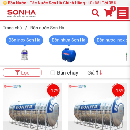
Bồn Nước - Téc Nước Sơn Hà Chính Hãng - Ưu Đãi Tới 35%
1
Trang chủ
/
Bồn nước Sơn Hà
Bồn inox Sơn Hà
Bồn nhựa Sơn Hà
Bồn nước inox c
Bán chạy
Giá
Lọc
-17%
-15%