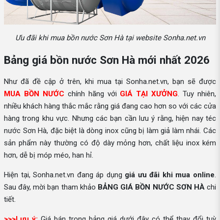
Ưu đãi khi mua bồn nước Sơn Hà tại website Sonha.net.vn
Bảng giá bồn nước Sơn Hà mới nhất 2026
Như đã đề cập ở trên, khi mua tại Sonha.net.vn, bạn sẽ được
MUA BỒN NƯỚC
chính hãng với
GIÁ TẠI XƯỞNG
. Tuy nhiên,
nhiều khách hàng thắc mắc rằng giá đang cao hơn so với các cửa
hàng trong khu vực. Nhưng các bạn cần lưu ý rằng, hiện nay téc
nước Sơn Hà, đặc biệt là dòng inox cũng bị làm giả làm nhái. Các
sản phẩm này thường có độ dày mỏng hơn, chất liệu inox kém
hơn, dễ bị móp méo, han hỉ.
Hiện tại, Sonha.net.vn đang áp dụng
giá ưu đãi khi mua online
.
Sau đây, mời bạn tham khảo
BẢNG GIÁ BỒN NƯỚC SƠN HÀ
chi
tiết.
>>>Lưu ý:
Giá bán trong bảng giá dưới đây có thể thay đổi tuỳ