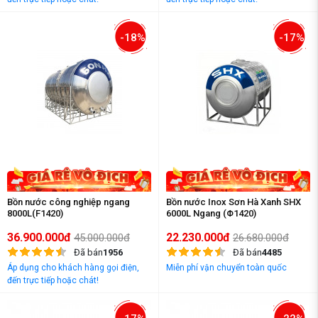
-18%
-17%
Bồn nước công nghiệp ngang
Bồn nước Inox Sơn Hà Xanh SHX
8000L(F1420)
6000L Ngang (Φ1420)
36.900.000đ
22.230.000đ
45.000.000đ
26.680.000đ
Đã bán
1956
Đã bán
4485
Áp dụng cho khách hàng gọi điện,
Miễn phí vận chuyển toàn quốc
đến trực tiếp hoặc chát!