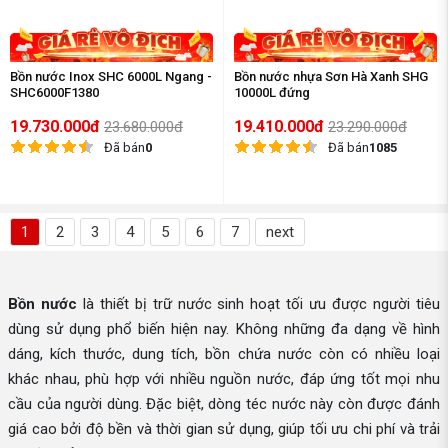
Bồn nước Inox SHC 6000L Ngang -
Bồn nước nhựa Sơn Hà Xanh SHG
SHC6000F1380
10000L đứng
19.730.000đ
19.410.000đ
23.680.000đ
23.290.000đ
Đã bán
0
Đã bán
1085
1
2
3
4
5
6
7
next
Bồn nước
là thiết bị trữ nước sinh hoạt tối ưu được người tiêu
dùng sử dụng phổ biến hiện nay. Không những đa dạng về hình
dáng, kích thước, dung tích, bồn chứa nước còn có nhiều loại
khác nhau, phù hợp với nhiều nguồn nước, đáp ứng tốt mọi nhu
cầu của người dùng. Đặc biệt, dòng téc nước này còn được đánh
giá cao bởi độ bền và thời gian sử dụng, giúp tối ưu chi phí và trải