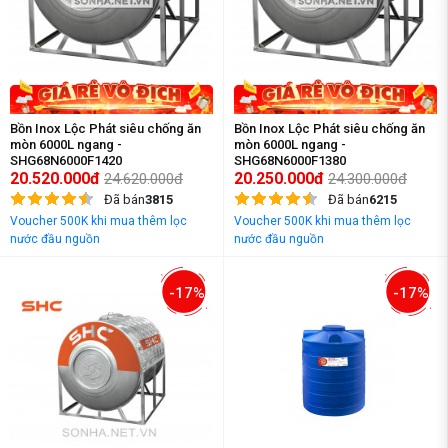
Bồn Inox Lộc Phát siêu chống ăn
Bồn Inox Lộc Phát siêu chống ăn
mòn 6000L ngang -
mòn 6000L ngang -
SHG68N6000F1420
SHG68N6000F1380
20.520.000đ
20.250.000đ
24.620.000đ
24.300.000đ
Đã bán
3815
Đã bán
6215
Voucher 500K khi mua thêm lọc
Voucher 500K khi mua thêm lọc
nước đầu nguồn
nước đầu nguồn
-17%
-17%