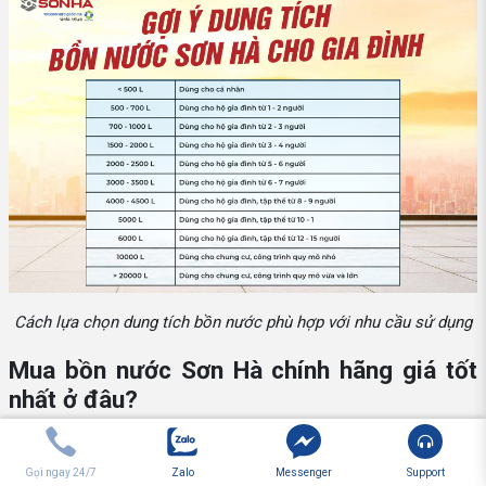
Cách lựa chọn dung tích bồn nước phù hợp với nhu cầu sử dụng
Mua bồn nước Sơn Hà chính hãng giá tốt
nhất ở đâu?
Để nhanh chóng sở hữu những sản phẩm bồn nước chất lượng,
giá tốt, nhanh tay đến với Sơn Hà - địa chỉ mua hàng online uy tín
Gọi ngay 24/7
Zalo
Messenger
Support