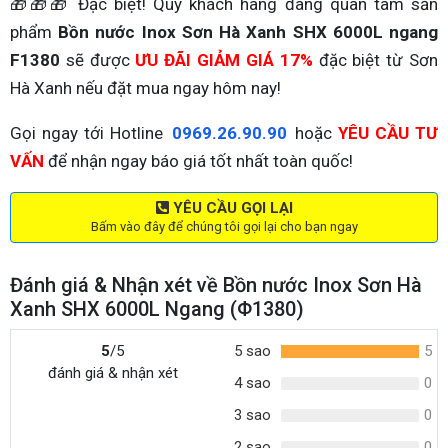
🎁🎁🎁 Đặc biệt! Quý khách hàng đang quan tâm sản
phẩm
Bồn nước Inox Sơn Hà Xanh SHX 6000L ngang
F1380
sẽ được
ƯU ĐÃI GIẢM GIÁ 17%
đặc biệt từ Sơn
Hà Xanh nếu đặt mua ngay hôm nay!
Gọi ngay tới Hotline
0969.26.90.90
hoặc
YÊU CẦU TƯ
VẤN
để nhận ngay báo giá tốt nhất toàn quốc!
YÊU CẦU GỌI LẠI
Bấm vào đây để chúng tôi gọi lại cho bạn ngay
Đánh giá & Nhận xét về Bồn nước Inox Sơn Hà
Xanh SHX 6000L Ngang (Φ1380)
5
/5
5 sao
5
đánh giá & nhận xét
4 sao
0
3 sao
0
2 sao
0