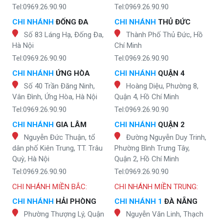
Tel:0969.26.90.90
Tel:0969.26.90.90
CHI NHÁNH
ĐỐNG ĐA
CHI NHÁNH
THỦ ĐỨC
Số 83 Láng Hạ, Đống Đa,
Thành Phố Thủ Đức, Hồ
Hà Nội
Chí Minh
Tel:0969.26.90.90
Tel:0969.26.90.90
CHI NHÁNH
ỨNG HÒA
CHI NHÁNH
QUẬN 4
Số 40 Trần Đăng Ninh,
Hoàng Diệu, Phường 8,
Vân Đình, Ứng Hòa, Hà Nội
Quận 4, Hồ Chí Minh
Tel:0969.26.90.90
Tel:0969.26.90.90
CHI NHÁNH
GIA LÂM
CHI NHÁNH
QUẬN 2
Nguyễn Đức Thuận, tổ
Đường Nguyễn Duy Trinh,
dân phố Kiên Trung, TT. Trâu
Phường Bình Trưng Tây,
Quỳ, Hà Nội
Quận 2, Hồ Chí Minh
Tel:0969.26.90.90
Tel:0969.26.90.90
CHI NHÁNH MIỀN BẮC:
CHI NHÁNH MIỀN TRUNG:
CHI NHÁNH
HẢI PHÒNG
CHI NHÁNH 1
ĐÀ NẴNG
Phường Thượng Lý, Quận
Nguyễn Văn Linh, Thạch