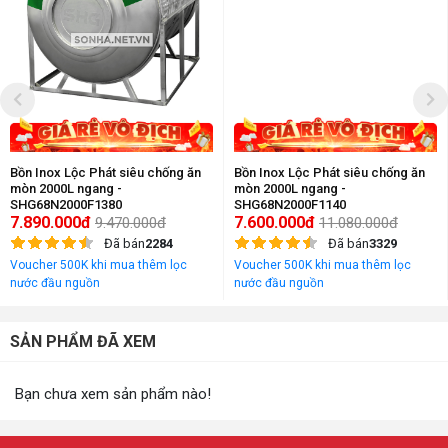
Bồn Inox Lộc Phát siêu chống ăn
Bồn Inox Lộc Phát siêu chống ăn
mòn 2000L ngang -
mòn 2000L ngang -
SHG68N2000F1380
SHG68N2000F1140
7.890.000đ
7.600.000đ
9.470.000đ
11.080.000đ
Đã bán
2284
Đã bán
3329
Voucher 500K khi mua thêm lọc
Voucher 500K khi mua thêm lọc
nước đầu nguồn
nước đầu nguồn
SẢN PHẨM ĐÃ XEM
Bạn chưa xem sản phẩm nào!