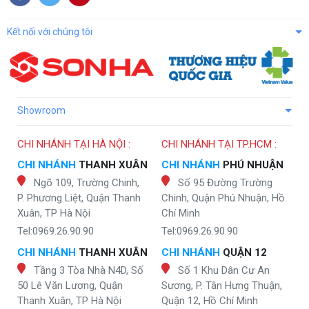
Kết nối với chúng tôi
Showroom
CHI NHÁNH TẠI HÀ NỘI :
CHI NHÁNH TẠI TP.HCM :
CHI NHÁNH
THANH XUÂN
CHI NHÁNH
PHÚ NHUẬN
Ngõ 109, Trường Chinh,
Số 95 Đường Trường
P. Phương Liệt, Quận Thanh
Chinh, Quận Phú Nhuận, Hồ
Xuân, TP Hà Nội
Chí Minh
Tel:0969.26.90.90
Tel:0969.26.90.90
CHI NHÁNH
THANH XUÂN
CHI NHÁNH
QUẬN 12
Tầng 3 Tòa Nhà N4D, Số
Số 1 Khu Dân Cư An
50 Lê Văn Lương, Quận
Sương, P. Tân Hưng Thuận,
Thanh Xuân, TP Hà Nội
Quận 12, Hồ Chí Minh