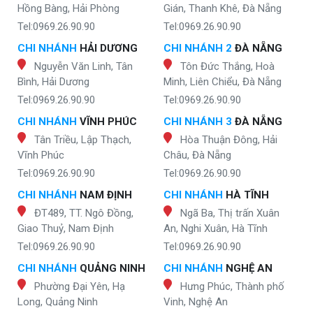
Hồng Bàng, Hải Phòng
Gián, Thanh Khê, Đà Nẵng
Tel:0969.26.90.90
Tel:0969.26.90.90
CHI NHÁNH
HẢI DƯƠNG
CHI NHÁNH 2
ĐÀ NẴNG
Nguyễn Văn Linh, Tân
Tôn Đức Thắng, Hoà
Bình, Hải Dương
Minh, Liên Chiểu, Đà Nẵng
Tel:0969.26.90.90
Tel:0969.26.90.90
CHI NHÁNH
VĨNH PHÚC
CHI NHÁNH 3
ĐÀ NẴNG
Tân Triều, Lập Thạch,
Hòa Thuận Đông, Hải
Vĩnh Phúc
Châu, Đà Nẵng
Tel:0969.26.90.90
Tel:0969.26.90.90
CHI NHÁNH
NAM ĐỊNH
CHI NHÁNH
HÀ TĨNH
ĐT489, TT. Ngô Đồng,
Ngã Ba, Thị trấn Xuân
Giao Thuỷ, Nam Định
An, Nghi Xuân, Hà Tĩnh
Tel:0969.26.90.90
Tel:0969.26.90.90
CHI NHÁNH
QUẢNG NINH
CHI NHÁNH
NGHỆ AN
Phường Đại Yên, Hạ
Hưng Phúc, Thành phố
Long, Quảng Ninh
Vinh, Nghệ An