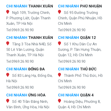
CHI NHÁNH
THANH XUÂN
CHI NHÁNH
PHÚ NHUẬN
Ngõ 109, Trường Chinh,
Số 95 Đường Trường
P. Phương Liệt, Quận Thanh
Chinh, Quận Phú Nhuận, Hồ
Xuân, TP Hà Nội
Chí Minh
Tel:0969.26.90.90
Tel:0969.26.90.90
CHI NHÁNH
THANH XUÂN
CHI NHÁNH
QUẬN 12
Tầng 3 Tòa Nhà N4D, Số
Số 1 Khu Dân Cư An
50 Lê Văn Lương, Quận
Sương, P. Tân Hưng Thuận,
Thanh Xuân, TP Hà Nội
Quận 12, Hồ Chí Minh
Tel:0969.26.90.90
Tel:0969.26.90.90
CHI NHÁNH
ĐỐNG ĐA
CHI NHÁNH
THỦ ĐỨC
Số 83 Láng Hạ, Đống Đa,
Thành Phố Thủ Đức, Hồ
Hà Nội
Chí Minh
Tel:0969.26.90.90
Tel:0969.26.90.90
CHI NHÁNH
ỨNG HÒA
CHI NHÁNH
QUẬN 4
Số 40 Trần Đăng Ninh,
Hoàng Diệu, Phường 8,
Vân Đình, Ứng Hòa, Hà Nội
Quận 4, Hồ Chí Minh