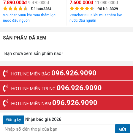
7.890.000đ
7.600.000đ
9.470.000đ
11.080.000đ
Đã bán
2284
Đã bán
3329
Voucher 500K khi mua thêm lọc
Voucher 500K khi mua thêm lọc
nước đầu nguồn
nước đầu nguồn
SẢN PHẨM ĐÃ XEM
Bạn chưa xem sản phẩm nào!
096.926.9090
HOTLINE MIỀN BẮC
096.926.9090
HOTLINE MIỀN TRUNG
096.926.9090
HOTLINE MIỀN NAM
Nhận báo giá 2026
Đăng ký
GỬI