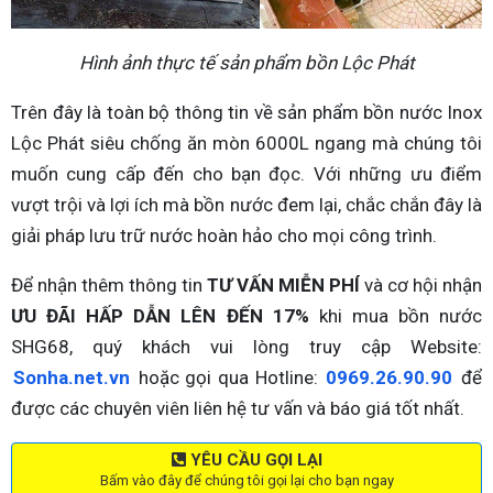
Hình ảnh thực tế sản phẩm bồn Lộc Phát
Trên đây là toàn bộ thông tin về sản phẩm bồn nước Inox
Lộc Phát siêu chống ăn mòn 6000L ngang mà chúng tôi
muốn cung cấp đến cho bạn đọc. Với những ưu điểm
vượt trội và lợi ích mà bồn nước đem lại, chắc chắn đây là
giải pháp lưu trữ nước hoàn hảo cho mọi công trình.
Để nhận thêm thông tin
TƯ VẤN MIỄN PHÍ
và cơ hội nhận
ƯU ĐÃI HẤP DẪN LÊN ĐẾN 17%
khi mua bồn nước
SHG68, quý khách vui lòng truy cập Website:
Sonha.net.vn
hoặc gọi qua Hotline:
0969.26.90.90
để
được các chuyên viên liên hệ tư vấn và báo giá tốt nhất.
YÊU CẦU GỌI LẠI
Bấm vào đây để chúng tôi gọi lại cho bạn ngay