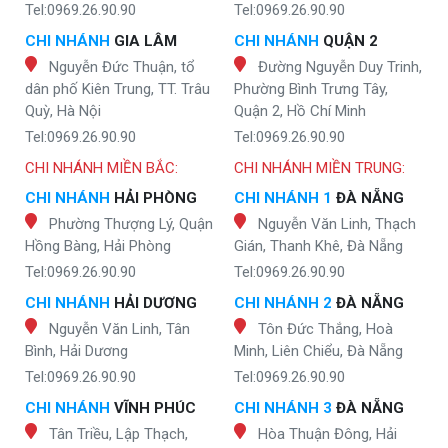
Tel:0969.26.90.90
Tel:0969.26.90.90
CHI NHÁNH
GIA LÂM
CHI NHÁNH
QUẬN 2
Nguyễn Đức Thuận, tổ
Đường Nguyễn Duy Trinh,
dân phố Kiên Trung, TT. Trâu
Phường Bình Trưng Tây,
Quỳ, Hà Nội
Quận 2, Hồ Chí Minh
Tel:0969.26.90.90
Tel:0969.26.90.90
CHI NHÁNH MIỀN BẮC:
CHI NHÁNH MIỀN TRUNG:
CHI NHÁNH
HẢI PHÒNG
CHI NHÁNH 1
ĐÀ NẴNG
Phường Thượng Lý, Quận
Nguyễn Văn Linh, Thạch
Hồng Bàng, Hải Phòng
Gián, Thanh Khê, Đà Nẵng
Tel:0969.26.90.90
Tel:0969.26.90.90
CHI NHÁNH
HẢI DƯƠNG
CHI NHÁNH 2
ĐÀ NẴNG
Nguyễn Văn Linh, Tân
Tôn Đức Thắng, Hoà
Bình, Hải Dương
Minh, Liên Chiểu, Đà Nẵng
Tel:0969.26.90.90
Tel:0969.26.90.90
CHI NHÁNH
VĨNH PHÚC
CHI NHÁNH 3
ĐÀ NẴNG
Tân Triều, Lập Thạch,
Hòa Thuận Đông, Hải