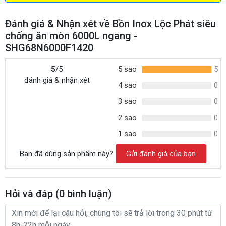
Đánh giá & Nhận xét về Bồn Inox Lộc Phát siêu
chống ăn mòn 6000L ngang -
SHG68N6000F1420
5
/5
5 sao
5
đánh giá & nhận xét
4 sao
0
3 sao
0
2 sao
0
1 sao
0
Bạn đã dùng sản phẩm này?
Gửi đánh giá của bạn
Hỏi và đáp (
0
bình luận)