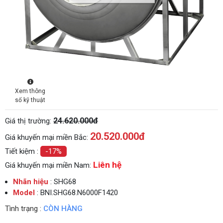
Xem thông
số kỹ thuật
24.620.000đ
Giá thị trường:
20.520.000
đ
Giá khuyến mại miền Bắc:
Tiết kiệm :
-17%
Liên hệ
Giá khuyến mại miền Nam:
Nhãn hiệu
: SHG68
Model
: BNI.SHG68.N6000F1420
Tình trạng :
CÒN HÀNG