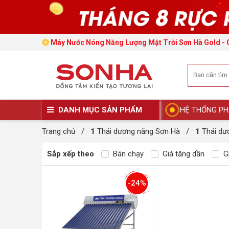
Máy Nước Nóng Năng Lượng Mặt Trời Sơn Hà Gold -
DANH MỤC SẢN PHẨM
HỆ THỐNG PH
Trang chủ
/
1
Thái dương năng Sơn Hà
/
1
Thái d
Sắp xếp theo
Bán chạy
Giá tăng dần
Gi
-24%