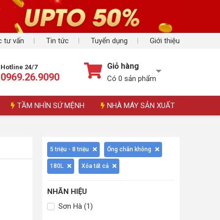
 tư vấn
Tin tức
Tuyển dụng
Giới thiệu
Giỏ hàng
Hotline 24/7
0969.26.9090
Có
0
sản phẩm
TẦM NHÌN SỨ MỆNH
NHÀ MÁY SẢN XUẤT
5 triệu - 8 triệu
Ống chân không
180L
Xóa tất cả
NHÃN HIỆU
Sơn Hà (1)