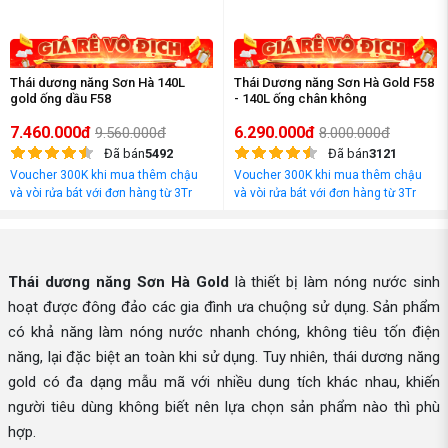
Thái dương năng Sơn Hà 140L
Thái Dương năng Sơn Hà Gold F58
gold ống dầu F58
- 140L ống chân không
7.460.000đ
6.290.000đ
9.560.000đ
8.000.000đ
Đã bán
5492
Đã bán
3121
Voucher 300K khi mua thêm chậu
Voucher 300K khi mua thêm chậu
và vòi rửa bát với đơn hàng từ 3Tr
và vòi rửa bát với đơn hàng từ 3Tr
đồng
đồng
Thái dương năng Sơn Hà Gold
là thiết bị làm nóng nước sinh
hoạt được đông đảo các gia đình ưa chuộng sử dụng. Sản phẩm
có khả năng làm nóng nước nhanh chóng, không tiêu tốn điện
năng, lại đặc biệt an toàn khi sử dụng. Tuy nhiên, thái dương năng
gold có đa dạng mẫu mã với nhiều dung tích khác nhau, khiến
người tiêu dùng không biết nên lựa chọn sản phẩm nào thì phù
hợp.