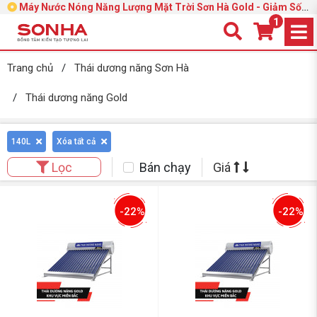
Máy Nước Nóng Năng Lượng Mặt Trời Sơn Hà Gold - Giảm Sốc
39%
1
Trang chủ
/
Thái dương năng Sơn Hà
/
Thái dương năng Gold
140L
Xóa tất cả
Bán chạy
Giá
Lọc
-22%
-22%