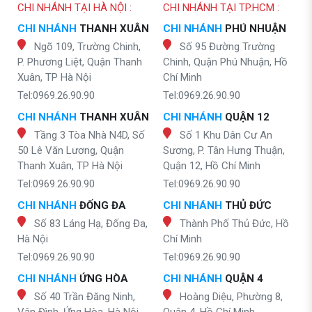
CHI NHÁNH TẠI HÀ NỘI :
CHI NHÁNH TẠI TP.HCM :
CHI NHÁNH
THANH XUÂN
CHI NHÁNH
PHÚ NHUẬN
Ngõ 109, Trường Chinh,
Số 95 Đường Trường
P. Phương Liệt, Quận Thanh
Chinh, Quận Phú Nhuận, Hồ
Xuân, TP Hà Nội
Chí Minh
Tel:0969.26.90.90
Tel:0969.26.90.90
CHI NHÁNH
THANH XUÂN
CHI NHÁNH
QUẬN 12
Tầng 3 Tòa Nhà N4D, Số
Số 1 Khu Dân Cư An
50 Lê Văn Lương, Quận
Sương, P. Tân Hưng Thuận,
Thanh Xuân, TP Hà Nội
Quận 12, Hồ Chí Minh
Tel:0969.26.90.90
Tel:0969.26.90.90
CHI NHÁNH
ĐỐNG ĐA
CHI NHÁNH
THỦ ĐỨC
Số 83 Láng Hạ, Đống Đa,
Thành Phố Thủ Đức, Hồ
Hà Nội
Chí Minh
Tel:0969.26.90.90
Tel:0969.26.90.90
CHI NHÁNH
ỨNG HÒA
CHI NHÁNH
QUẬN 4
Số 40 Trần Đăng Ninh,
Hoàng Diệu, Phường 8,