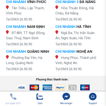
CHI NHÁNH
VĨNH PHÚC
CHI NHÁNH 3
ĐÀ NẴNG
Tân Triều, Lập Thạch,
Hòa Thuận Đông, Hải
Vĩnh Phúc
Châu, Đà Nẵng
Tel:0969.26.90.90
Tel:0969.26.90.90
CHI NHÁNH
NAM ĐỊNH
CHI NHÁNH
HÀ TĨNH
ĐT489, TT. Ngô Đồng,
Ngã Ba, Thị trấn Xuân
Giao Thuỷ, Nam Định
An, Nghi Xuân, Hà Tĩnh
Tel:0969.26.90.90
Tel:0969.26.90.90
CHI NHÁNH
QUẢNG NINH
CHI NHÁNH
NGHỆ AN
Phường Đại Yên, Hạ
Hưng Phúc, Thành phố
Long, Quảng Ninh
Vinh, Nghệ An
Tel:0969.26.90.90
Tel:0969.26.90.90
Phương thức thanh toán :
Gọi ngay 24/7
Zalo
Messenger
Support