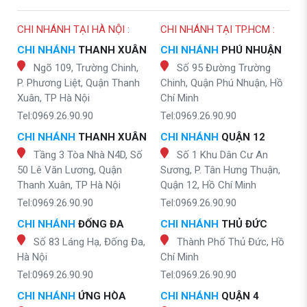
CHI NHÁNH TẠI HÀ NỘI :
CHI NHÁNH TẠI TP.HCM :
CHI NHÁNH
THANH XUÂN
CHI NHÁNH
PHÚ NHUẬN
Ngõ 109, Trường Chinh,
Số 95 Đường Trường
P. Phương Liệt, Quận Thanh
Chinh, Quận Phú Nhuận, Hồ
Xuân, TP Hà Nội
Chí Minh
Tel:0969.26.90.90
Tel:0969.26.90.90
CHI NHÁNH
THANH XUÂN
CHI NHÁNH
QUẬN 12
Tầng 3 Tòa Nhà N4D, Số
Số 1 Khu Dân Cư An
50 Lê Văn Lương, Quận
Sương, P. Tân Hưng Thuận,
Thanh Xuân, TP Hà Nội
Quận 12, Hồ Chí Minh
Tel:0969.26.90.90
Tel:0969.26.90.90
CHI NHÁNH
ĐỐNG ĐA
CHI NHÁNH
THỦ ĐỨC
Số 83 Láng Hạ, Đống Đa,
Thành Phố Thủ Đức, Hồ
Hà Nội
Chí Minh
Tel:0969.26.90.90
Tel:0969.26.90.90
CHI NHÁNH
ỨNG HÒA
CHI NHÁNH
QUẬN 4