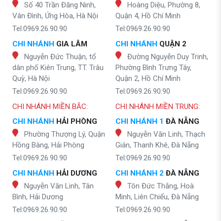
Số 40 Trần Đăng Ninh,
Hoàng Diệu, Phường 8,
Vân Đình, Ứng Hòa, Hà Nội
Quận 4, Hồ Chí Minh
Tel:0969.26.90.90
Tel:0969.26.90.90
CHI NHÁNH
GIA LÂM
CHI NHÁNH
QUẬN 2
Nguyễn Đức Thuận, tổ
Đường Nguyễn Duy Trinh,
dân phố Kiên Trung, TT. Trâu
Phường Bình Trưng Tây,
Quỳ, Hà Nội
Quận 2, Hồ Chí Minh
Tel:0969.26.90.90
Tel:0969.26.90.90
CHI NHÁNH MIỀN BẮC:
CHI NHÁNH MIỀN TRUNG:
CHI NHÁNH
HẢI PHÒNG
CHI NHÁNH 1
ĐÀ NẴNG
Phường Thượng Lý, Quận
Nguyễn Văn Linh, Thạch
Hồng Bàng, Hải Phòng
Gián, Thanh Khê, Đà Nẵng
Tel:0969.26.90.90
Tel:0969.26.90.90
CHI NHÁNH
HẢI DƯƠNG
CHI NHÁNH 2
ĐÀ NẴNG
Nguyễn Văn Linh, Tân
Tôn Đức Thắng, Hoà
Bình, Hải Dương
Minh, Liên Chiểu, Đà Nẵng
Tel:0969.26.90.90
Tel:0969.26.90.90