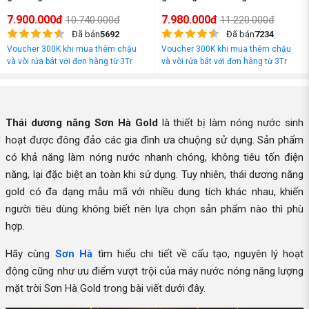
7.900.000đ
7.980.000đ
10.740.000đ
11.220.000đ
Đã bán
5692
Đã bán
7234
Voucher 300K khi mua thêm chậu
Voucher 300K khi mua thêm chậu
và vòi rửa bát với đơn hàng từ 3Tr
và vòi rửa bát với đơn hàng từ 3Tr
đồng
đồng
Thái dương năng Sơn Hà Gold
là thiết bị làm nóng nước sinh
hoạt được đông đảo các gia đình ưa chuộng sử dụng. Sản phẩm
có khả năng làm nóng nước nhanh chóng, không tiêu tốn điện
năng, lại đặc biệt an toàn khi sử dụng. Tuy nhiên, thái dương năng
gold có đa dạng mẫu mã với nhiều dung tích khác nhau, khiến
người tiêu dùng không biết nên lựa chọn sản phẩm nào thì phù
hợp.
Hãy cùng
Sơn Hà
tìm hiểu chi tiết về cấu tạo, nguyên lý hoạt
động cũng như ưu điểm vượt trội của máy nước nóng năng lượng
mặt trời Sơn Hà Gold trong bài viết dưới đây.