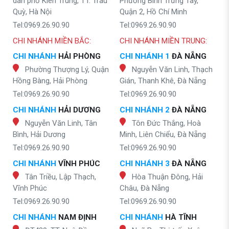
dân phố Kiên Trung, TT. Trâu
Phường Bình Trưng Tây,
Quỳ, Hà Nội
Quận 2, Hồ Chí Minh
Tel:0969.26.90.90
Tel:0969.26.90.90
CHI NHÁNH MIỀN BẮC:
CHI NHÁNH MIỀN TRUNG:
CHI NHÁNH
HẢI PHÒNG
CHI NHÁNH 1
ĐÀ NẴNG
Phường Thượng Lý, Quận
Nguyễn Văn Linh, Thạch
Hồng Bàng, Hải Phòng
Gián, Thanh Khê, Đà Nẵng
Tel:0969.26.90.90
Tel:0969.26.90.90
CHI NHÁNH
HẢI DƯƠNG
CHI NHÁNH 2
ĐÀ NẴNG
Nguyễn Văn Linh, Tân
Tôn Đức Thắng, Hoà
Bình, Hải Dương
Minh, Liên Chiểu, Đà Nẵng
Tel:0969.26.90.90
Tel:0969.26.90.90
CHI NHÁNH
VĨNH PHÚC
CHI NHÁNH 3
ĐÀ NẴNG
Tân Triều, Lập Thạch,
Hòa Thuận Đông, Hải
Vĩnh Phúc
Châu, Đà Nẵng
Tel:0969.26.90.90
Tel:0969.26.90.90
CHI NHÁNH
NAM ĐỊNH
CHI NHÁNH
HÀ TĨNH