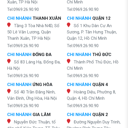
Xuân, TP Hà Nội
Chí Minh
Tel:0969.26.90.90
Tel:0969.26.90.90
CHI NHÁNH
THANH XUÂN
CHI NHÁNH
QUẬN 12
Tầng 3 Tòa Nhà N4D, Số
Số 1 Khu Dân Cư An
50 Lê Văn Lương, Quận
Sương, P. Tân Hưng Thuận,
Thanh Xuân, TP Hà Nội
Quận 12, Hồ Chí Minh
Tel:0969.26.90.90
Tel:0969.26.90.90
CHI NHÁNH
ĐỐNG ĐA
CHI NHÁNH
THỦ ĐỨC
Số 83 Láng Hạ, Đống Đa,
Thành Phố Thủ Đức, Hồ
Hà Nội
Chí Minh
Tel:0969.26.90.90
Tel:0969.26.90.90
CHI NHÁNH
ỨNG HÒA
CHI NHÁNH
QUẬN 4
Số 40 Trần Đăng Ninh,
Hoàng Diệu, Phường 8,
Vân Đình, Ứng Hòa, Hà Nội
Quận 4, Hồ Chí Minh
Tel:0969.26.90.90
Tel:0969.26.90.90
CHI NHÁNH
GIA LÂM
CHI NHÁNH
QUẬN 2
Nguyễn Đức Thuận, tổ
Đường Nguyễn Duy Trinh,