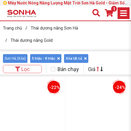
Máy Nước Nóng Năng Lượng Mặt Trời Sơn Hà Gold - Giảm Sốc
39%
1
Trang chủ
/
Thái dương năng Sơn Hà
/
Thái dương năng Gold
Sơn Hà (
Xóa
)
5 triệu - 8 triệu
Xóa tất cả
Bán chạy
Giá
Lọc
-22%
-24%