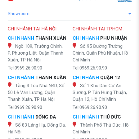
Showroom
CHI NHÁNH TẠI HÀ NỘI :
CHI NHÁNH TẠI TP.HCM :
CHI NHÁNH
THANH XUÂN
CHI NHÁNH
PHÚ NHUẬN
Ngõ 109, Trường Chinh,
Số 95 Đường Trường
P. Phương Liệt, Quận Thanh
Chinh, Quận Phú Nhuận, Hồ
Xuân, TP Hà Nội
Chí Minh
Tel:0969.26.90.90
Tel:0969.26.90.90
CHI NHÁNH
THANH XUÂN
CHI NHÁNH
QUẬN 12
Tầng 3 Tòa Nhà N4D, Số
Số 1 Khu Dân Cư An
50 Lê Văn Lương, Quận
Sương, P. Tân Hưng Thuận,
Thanh Xuân, TP Hà Nội
Quận 12, Hồ Chí Minh
Tel:0969.26.90.90
Tel:0969.26.90.90
CHI NHÁNH
ĐỐNG ĐA
CHI NHÁNH
THỦ ĐỨC
Số 83 Láng Hạ, Đống Đa,
Thành Phố Thủ Đức, Hồ
Hà Nội
Chí Minh