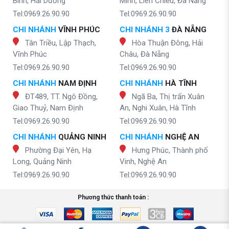
Bình, Hải Dương
Minh, Liên Chiểu, Đà Nẵng
Tel:0969.26.90.90
Tel:0969.26.90.90
CHI NHÁNH
VĨNH PHÚC
CHI NHÁNH 3
ĐÀ NẴNG
Tân Triều, Lập Thạch,
Hòa Thuận Đông, Hải
Vĩnh Phúc
Châu, Đà Nẵng
Tel:0969.26.90.90
Tel:0969.26.90.90
CHI NHÁNH
NAM ĐỊNH
CHI NHÁNH
HÀ TĨNH
ĐT489, TT. Ngô Đồng,
Ngã Ba, Thị trấn Xuân
Giao Thuỷ, Nam Định
An, Nghi Xuân, Hà Tĩnh
Tel:0969.26.90.90
Tel:0969.26.90.90
CHI NHÁNH
QUẢNG NINH
CHI NHÁNH
NGHỆ AN
Phường Đại Yên, Hạ
Hưng Phúc, Thành phố
Long, Quảng Ninh
Vinh, Nghệ An
Tel:0969.26.90.90
Tel:0969.26.90.90
Phương thức thanh toán :