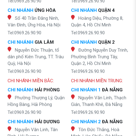
Tel:0969.26.90.90
Tel:0969.26.90.90
CHI NHÁNH
ỨNG HÒA
CHI NHÁNH
QUẬN 4
Số 40 Trần Đăng Ninh,
Hoàng Diệu, Phường 8,
Vân Đình, Ứng Hòa, Hà Nội
Quận 4, Hồ Chí Minh
Tel:0969.26.90.90
Tel:0969.26.90.90
CHI NHÁNH
GIA LÂM
CHI NHÁNH
QUẬN 2
Nguyễn Đức Thuận, tổ
Đường Nguyễn Duy Trinh,
dân phố Kiên Trung, TT. Trâu
Phường Bình Trưng Tây,
Quỳ, Hà Nội
Quận 2, Hồ Chí Minh
Tel:0969.26.90.90
Tel:0969.26.90.90
CHI NHÁNH MIỀN BẮC:
CHI NHÁNH MIỀN TRUNG:
CHI NHÁNH
HẢI PHÒNG
CHI NHÁNH 1
ĐÀ NẴNG
Phường Thượng Lý, Quận
Nguyễn Văn Linh, Thạch
Hồng Bàng, Hải Phòng
Gián, Thanh Khê, Đà Nẵng
Tel:0969.26.90.90
Tel:0969.26.90.90
CHI NHÁNH
HẢI DƯƠNG
CHI NHÁNH 2
ĐÀ NẴNG
Nguyễn Văn Linh, Tân
Tôn Đức Thắng, Hoà