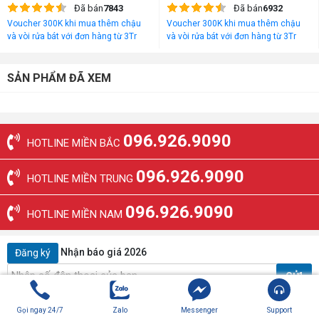
Đã bán
7843
Đã bán
6932
Voucher 300K khi mua thêm chậu
Voucher 300K khi mua thêm chậu
và vòi rửa bát với đơn hàng từ 3Tr
và vòi rửa bát với đơn hàng từ 3Tr
đồng
đồng
SẢN PHẨM ĐÃ XEM
096.926.9090
HOTLINE MIỀN BẮC
096.926.9090
HOTLINE MIỀN TRUNG
096.926.9090
HOTLINE MIỀN NAM
Nhận báo giá 2026
Đăng ký
GỬI
Thông tin Sơn Hà
Gọi ngay 24/7
Zalo
Messenger
Support