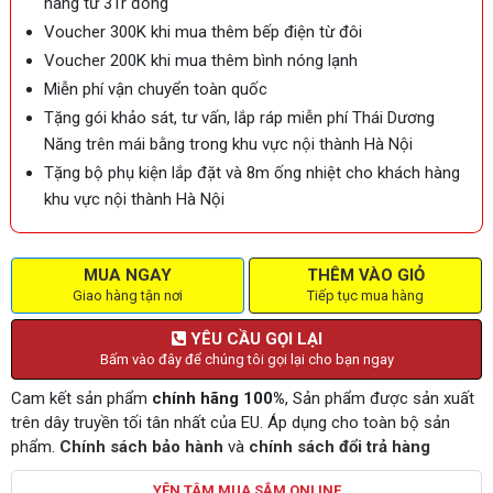
hàng từ 3Tr đồng
Voucher 300K khi mua thêm bếp điện từ đôi
Voucher 200K khi mua thêm bình nóng lạnh
Miễn phí vận chuyển toàn quốc
Tặng gói khảo sát, tư vấn, lắp ráp miễn phí Thái Dương
Năng trên mái bằng trong khu vực nội thành Hà Nội
Tặng bộ phụ kiện lắp đặt và 8m ống nhiệt cho khách hàng
khu vực nội thành Hà Nội
MUA NGAY
THÊM VÀO GIỎ
Giao hàng tận nơi
Tiếp tục mua hàng
YÊU CẦU GỌI LẠI
Bấm vào đây để chúng tôi gọi lại cho bạn ngay
Cam kết sản phẩm
chính hãng 100%
, Sản phẩm được sản xuất
trên dây truyền tối tân nhất của EU. Áp dụng cho toàn bộ sản
phẩm.
Chính sách bảo hành
và
chính sách đổi trả hàng
YÊN TÂM MUA SẮM ONLINE