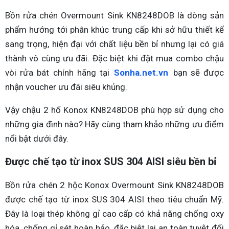
Bồn rửa chén Overmount Sink KN8248DOB là dòng sản
phẩm hướng tới phân khúc trung cấp khi sở hữu thiết kế
sang trọng, hiện đại với chất liệu bền bỉ nhưng lại có giá
thành vô cùng ưu đãi. Đặc biệt khi đặt mua combo chậu
vòi rửa bát chính hãng tại
Sonha.net.vn
bạn sẽ được
nhận voucher ưu đãi siêu khủng.
Vậy chậu 2 hố Konox KN8248DOB phù hợp sử dụng cho
những gia đình nào? Hãy cùng tham khảo những ưu điểm
nổi bật dưới đây.
Được chế tạo từ inox SUS 304 AISI siêu bền bỉ
Bồn rửa chén 2 hộc Konox Overmount Sink KN8248DOB
được chế tạo từ inox SUS 304 AISI theo tiêu chuẩn Mỹ.
Đây là loại thép không gỉ cao cấp có khả năng chống oxy
hóa, chống gỉ sét hoàn hảo, đặc biệt lại an toàn tuyệt đối