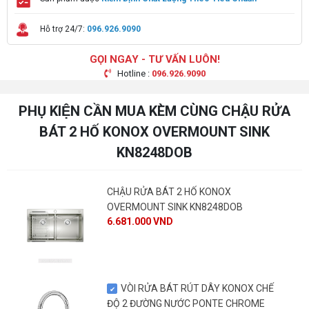
Hỗ trợ 24/7:
096.926.9090
GỌI NGAY - TƯ VẤN LUÔN!
Hotline :
096.926.9090
PHỤ KIỆN CẦN MUA KÈM CÙNG CHẬU RỬA
BÁT 2 HỐ KONOX OVERMOUNT SINK
KN8248DOB
CHẬU RỬA BÁT 2 HỐ KONOX
OVERMOUNT SINK KN8248DOB
6.681.000 VND
VÒI RỬA BÁT RÚT DÂY KONOX CHẾ
ĐỘ 2 ĐƯỜNG NƯỚC PONTE CHROME