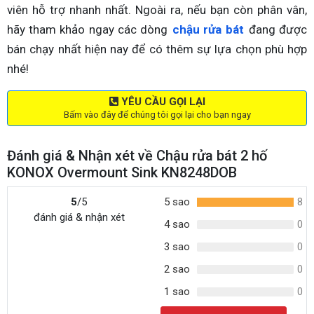
viên hỗ trợ nhanh nhất. Ngoài ra, nếu bạn còn phân vân,
hãy tham khảo ngay các dòng
chậu rửa bát
đang được
bán chạy nhất hiện nay để có thêm sự lựa chọn phù hợp
nhé!
YÊU CẦU GỌI LẠI
Bấm vào đây để chúng tôi gọi lại cho bạn ngay
Đánh giá & Nhận xét về Chậu rửa bát 2 hố
KONOX Overmount Sink KN8248DOB
5
/5
5 sao
8
đánh giá & nhận xét
4 sao
0
3 sao
0
2 sao
0
1 sao
0