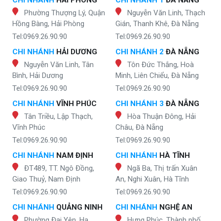
Phường Thượng Lý, Quận
Nguyễn Văn Linh, Thạch
Hồng Bàng, Hải Phòng
Gián, Thanh Khê, Đà Nẵng
Tel:0969.26.90.90
Tel:0969.26.90.90
CHI NHÁNH
HẢI DƯƠNG
CHI NHÁNH 2
ĐÀ NẴNG
Nguyễn Văn Linh, Tân
Tôn Đức Thắng, Hoà
Bình, Hải Dương
Minh, Liên Chiểu, Đà Nẵng
Tel:0969.26.90.90
Tel:0969.26.90.90
CHI NHÁNH
VĨNH PHÚC
CHI NHÁNH 3
ĐÀ NẴNG
Tân Triều, Lập Thạch,
Hòa Thuận Đông, Hải
Vĩnh Phúc
Châu, Đà Nẵng
Tel:0969.26.90.90
Tel:0969.26.90.90
CHI NHÁNH
NAM ĐỊNH
CHI NHÁNH
HÀ TĨNH
ĐT489, TT. Ngô Đồng,
Ngã Ba, Thị trấn Xuân
Giao Thuỷ, Nam Định
An, Nghi Xuân, Hà Tĩnh
Tel:0969.26.90.90
Tel:0969.26.90.90
CHI NHÁNH
QUẢNG NINH
CHI NHÁNH
NGHỆ AN
Phường Đại Yên, Hạ
Hưng Phúc, Thành phố