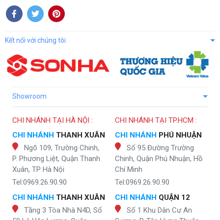
Kết nối với chúng tôi
Showroom
CHI NHÁNH TẠI HÀ NỘI :
CHI NHÁNH TẠI TP.HCM :
CHI NHÁNH
THANH XUÂN
CHI NHÁNH
PHÚ NHUẬN
Ngõ 109, Trường Chinh,
Số 95 Đường Trường
P. Phương Liệt, Quận Thanh
Chinh, Quận Phú Nhuận, Hồ
Xuân, TP Hà Nội
Chí Minh
Tel:0969.26.90.90
Tel:0969.26.90.90
CHI NHÁNH
THANH XUÂN
CHI NHÁNH
QUẬN 12
Tầng 3 Tòa Nhà N4D, Số
Số 1 Khu Dân Cư An