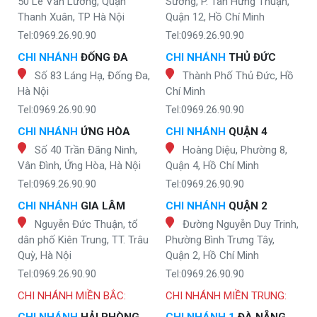
50 Lê Văn Lương, Quận
Sương, P. Tân Hưng Thuận,
Thanh Xuân, TP Hà Nội
Quận 12, Hồ Chí Minh
Tel:0969.26.90.90
Tel:0969.26.90.90
CHI NHÁNH
ĐỐNG ĐA
CHI NHÁNH
THỦ ĐỨC
Số 83 Láng Hạ, Đống Đa,
Thành Phố Thủ Đức, Hồ
Hà Nội
Chí Minh
Tel:0969.26.90.90
Tel:0969.26.90.90
CHI NHÁNH
ỨNG HÒA
CHI NHÁNH
QUẬN 4
Số 40 Trần Đăng Ninh,
Hoàng Diệu, Phường 8,
Vân Đình, Ứng Hòa, Hà Nội
Quận 4, Hồ Chí Minh
Tel:0969.26.90.90
Tel:0969.26.90.90
CHI NHÁNH
GIA LÂM
CHI NHÁNH
QUẬN 2
Nguyễn Đức Thuận, tổ
Đường Nguyễn Duy Trinh,
dân phố Kiên Trung, TT. Trâu
Phường Bình Trưng Tây,
Quỳ, Hà Nội
Quận 2, Hồ Chí Minh
Tel:0969.26.90.90
Tel:0969.26.90.90
CHI NHÁNH MIỀN BẮC:
CHI NHÁNH MIỀN TRUNG:
CHI NHÁNH
HẢI PHÒNG
CHI NHÁNH 1
ĐÀ NẴNG