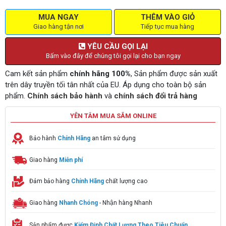
MUA NGAY
THÊM VÀO GIỎ
Giao hàng tận nơi
Tiếp tục mua hàng
YÊU CẦU GỌI LẠI
Bấm vào đây để chúng tôi gọi lại cho bạn ngay
Cam kết sản phẩm
chính hãng 100%
, Sản phẩm được sản xuất
trên dây truyền tối tân nhất của EU. Áp dụng cho toàn bộ sản
phẩm.
Chính sách bảo hành
và
chính sách đổi trả hàng
YÊN TÂM MUA SẮM ONLINE
Bảo hành
Chính Hãng
an tâm sử dụng
Giao hàng
Miễn phí
Đảm bảo hàng
Chính Hãng
chất lượng cao
Giao hàng
Nhanh Chóng
- Nhận hàng Nhanh
Sản phẩm được
Kiểm Định Chất Lượng Theo Tiêu Chuẩn