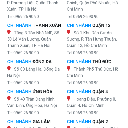
P. Phương Liệt, Quận Thanh
Chinh, Quận Phú Nhuận, Hồ
Xuân, TP Hà Nội
Chí Minh
Tel:0969.26.90.90
Tel:0969.26.90.90
CHI NHÁNH
THANH XUÂN
CHI NHÁNH
QUẬN 12
Tầng 3 Tòa Nhà N4D, Số
Số 1 Khu Dân Cư An
50 Lê Văn Lương, Quận
Sương, P. Tân Hưng Thuận,
Thanh Xuân, TP Hà Nội
Quận 12, Hồ Chí Minh
Tel:0969.26.90.90
Tel:0969.26.90.90
CHI NHÁNH
ĐỐNG ĐA
CHI NHÁNH
THỦ ĐỨC
Số 83 Láng Hạ, Đống Đa,
Thành Phố Thủ Đức, Hồ
Hà Nội
Chí Minh
Tel:0969.26.90.90
Tel:0969.26.90.90
CHI NHÁNH
ỨNG HÒA
CHI NHÁNH
QUẬN 4
Số 40 Trần Đăng Ninh,
Hoàng Diệu, Phường 8,
Vân Đình, Ứng Hòa, Hà Nội
Quận 4, Hồ Chí Minh
Tel:0969.26.90.90
Tel:0969.26.90.90
CHI NHÁNH
GIA LÂM
CHI NHÁNH
QUẬN 2