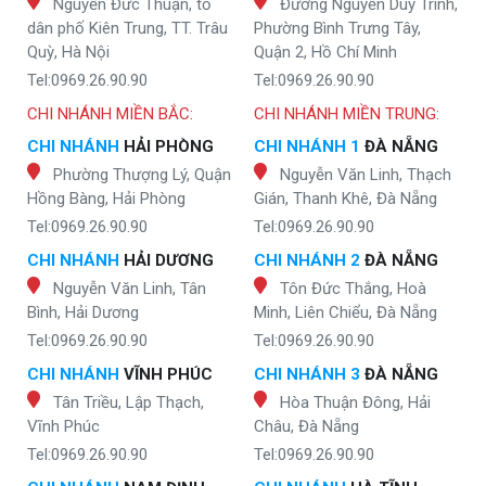
Nguyễn Đức Thuận, tổ
Đường Nguyễn Duy Trinh,
dân phố Kiên Trung, TT. Trâu
Phường Bình Trưng Tây,
Quỳ, Hà Nội
Quận 2, Hồ Chí Minh
Tel:0969.26.90.90
Tel:0969.26.90.90
CHI NHÁNH MIỀN BẮC:
CHI NHÁNH MIỀN TRUNG:
CHI NHÁNH
HẢI PHÒNG
CHI NHÁNH 1
ĐÀ NẴNG
Phường Thượng Lý, Quận
Nguyễn Văn Linh, Thạch
Hồng Bàng, Hải Phòng
Gián, Thanh Khê, Đà Nẵng
Tel:0969.26.90.90
Tel:0969.26.90.90
CHI NHÁNH
HẢI DƯƠNG
CHI NHÁNH 2
ĐÀ NẴNG
Nguyễn Văn Linh, Tân
Tôn Đức Thắng, Hoà
Bình, Hải Dương
Minh, Liên Chiểu, Đà Nẵng
Tel:0969.26.90.90
Tel:0969.26.90.90
CHI NHÁNH
VĨNH PHÚC
CHI NHÁNH 3
ĐÀ NẴNG
Tân Triều, Lập Thạch,
Hòa Thuận Đông, Hải
Vĩnh Phúc
Châu, Đà Nẵng
Tel:0969.26.90.90
Tel:0969.26.90.90