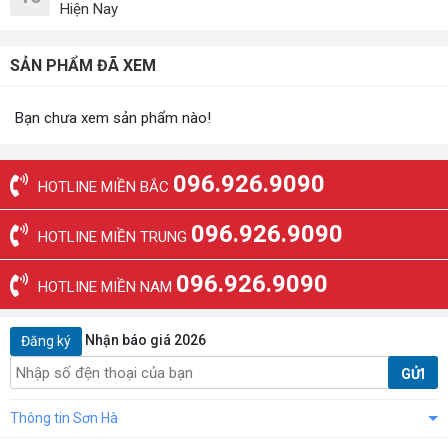
Hiện Nay
SẢN PHẨM ĐÃ XEM
Bạn chưa xem sản phẩm nào!
096.926.9090
HOTLINE MIỀN BẮC
096.926.9090
HOTLINE MIỀN TRUNG
096.926.9090
HOTLINE MIỀN NAM
Nhận báo giá 2026
Đăng ký
GỬI
Thông tin Sơn Hà