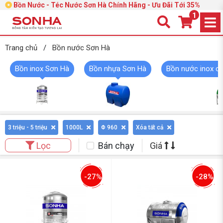
Bồn Nước - Téc Nước Sơn Hà Chính Hãng - Ưu Đãi Tới 35%
1
Trang chủ
/
Bồn nước Sơn Hà
Bồn inox Sơn Hà
Bồn nhựa Sơn Hà
Bồn nước inox c
3 triệu - 5 triệu
1000L
Φ 960
Xóa tất cả
Bán chạy
Giá
Lọc
-27%
-28%