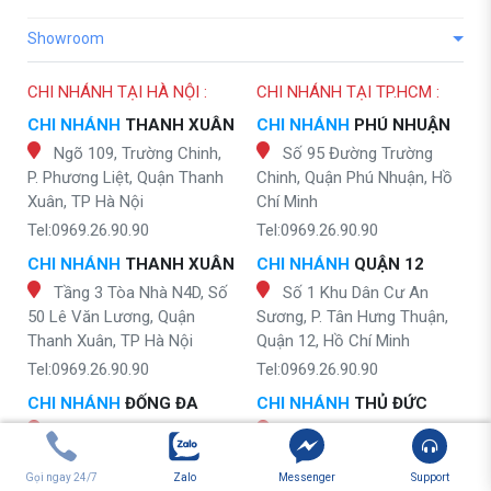
Showroom
CHI NHÁNH TẠI HÀ NỘI :
CHI NHÁNH TẠI TP.HCM :
CHI NHÁNH
THANH XUÂN
CHI NHÁNH
PHÚ NHUẬN
Ngõ 109, Trường Chinh,
Số 95 Đường Trường
P. Phương Liệt, Quận Thanh
Chinh, Quận Phú Nhuận, Hồ
Xuân, TP Hà Nội
Chí Minh
Tel:0969.26.90.90
Tel:0969.26.90.90
CHI NHÁNH
THANH XUÂN
CHI NHÁNH
QUẬN 12
Tầng 3 Tòa Nhà N4D, Số
Số 1 Khu Dân Cư An
50 Lê Văn Lương, Quận
Sương, P. Tân Hưng Thuận,
Thanh Xuân, TP Hà Nội
Quận 12, Hồ Chí Minh
Tel:0969.26.90.90
Tel:0969.26.90.90
CHI NHÁNH
ĐỐNG ĐA
CHI NHÁNH
THỦ ĐỨC
Số 83 Láng Hạ, Đống Đa,
Thành Phố Thủ Đức, Hồ
Hà Nội
Chí Minh
Gọi ngay 24/7
Zalo
Messenger
Support
Tel:0969.26.90.90
Tel:0969.26.90.90