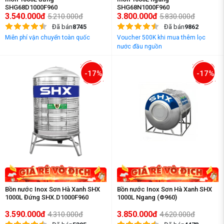
SHG68D1000F960
SHG68N1000F960
3.540.000đ
3.800.000đ
5.210.000đ
5.830.000đ
Đã bán
8745
Đã bán
9862
Miễn phí vận chuyển toàn quốc
Voucher 500K khi mua thêm lọc
nước đầu nguồn
-17%
-17%
Bồn nước Inox Sơn Hà Xanh SHX
Bồn nước Inox Sơn Hà Xanh SHX
1000L Đứng SHX.D1000F960
1000L Ngang (Φ960)
3.590.000đ
3.850.000đ
4.310.000đ
4.620.000đ