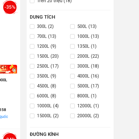
Trên 20 triệu (18)
-35%
DUNG TÍCH
300L (2)
500L (13)
700L (13)
1000L (13)
1200L (9)
1350L (1)
1500L (20)
2000L (22)
2500L (17)
3000L (18)
3500L (9)
4000L (16)
4500L (8)
5000L (17)
6000L (8)
8000L (1)
10000L (4)
12000L (1)
158
15000L (2)
20000L (2)
 quốc
ĐƯỜNG KÍNH