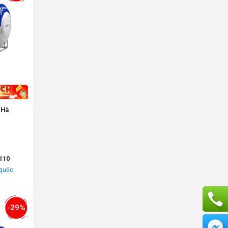
 Hà
110
 quốc
-29%