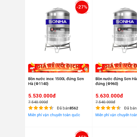
-27%
Bồn nước inox 1500L đứng Sơn
Bồn nước đứng Sơn Hà
Hà (Φ1140)
đứng (Φ960)
5.530.000đ
5.630.000đ
7.540.000đ
7.540.000đ
Đã bán
8562
Đã bán
Miễn phí vận chuyển toàn quốc
Miễn phí vận chuyển toà