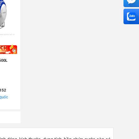
500L
152
 quốc