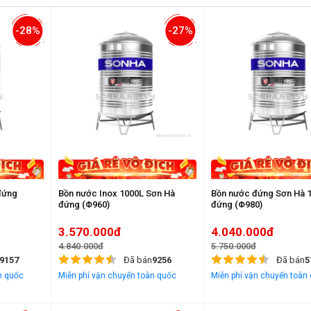
-28%
-27%
đứng
Bồn nước Inox 1000L Sơn Hà
Bồn nước đứng Sơn Hà 
đứng (Φ960)
đứng (Φ980)
3.570.000đ
4.040.000đ
4.840.000đ
5.750.000đ
9157
Đã bán
9256
Đã bán
5
n quốc
Miễn phí vận chuyển toàn quốc
Miễn phí vận chuyển toàn