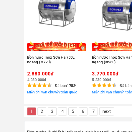
Bồn nước Inox Sơn Hà 700L
Bồn nước Inox Sơn Hà 
ngang (Φ720)
ngang (Φ960)
2.880.000đ
3.770.000đ
4.030.000đ
5.230.000đ
Đã bán
17529
Đã bán
Miễn phí vận chuyển toàn quốc
Miễn phí vận chuyển toà
1
2
3
4
5
6
7
next