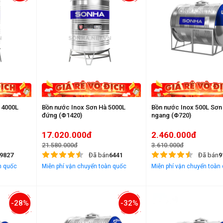
 4000L
Bồn nước Inox Sơn Hà 5000L
Bồn nước Inox 500L Sơn
đứng (Φ1420)
ngang (Φ720)
17.020.000đ
2.460.000đ
21.580.000đ
3.610.000đ
9827
Đã bán
6441
Đã bán
9
n quốc
Miễn phí vận chuyển toàn quốc
Miễn phí vận chuyển toàn
-28%
-32%