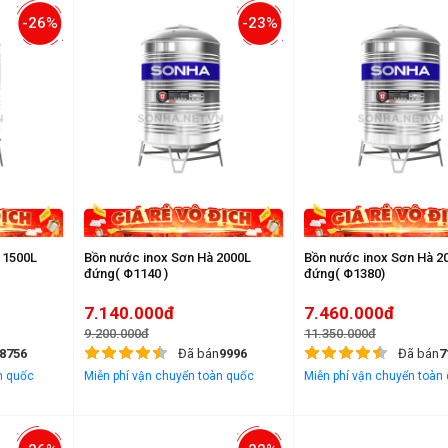
-26%
-23%
 1500L
Bồn nước inox Sơn Hà 2000L
Bồn nước inox Sơn Hà 2000L
đứng( Φ1140 )
đứng( Φ1380)
7.140.000đ
7.460.000đ
9.200.000đ
11.350.000đ
8756
Đã bán
9996
Đã bán
7
n quốc
Miễn phí vận chuyển toàn quốc
Miễn phí vận chuyển toàn