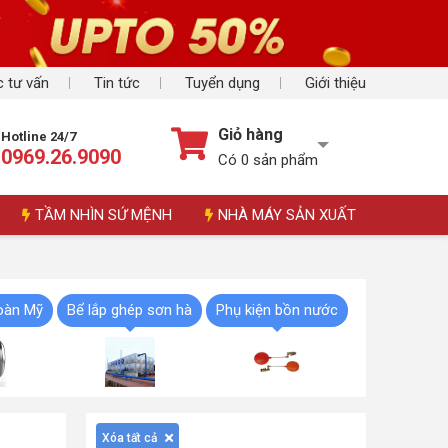
 tư vấn
Tin tức
Tuyển dụng
Giới thiệu
Giỏ hàng
Hotline 24/7
0969.26.9090
Có
0
sản phẩm
TẦM NHÌN SỨ MỆNH
NHÀ MÁY SẢN XUẤT
àn Mỹ
Bể lắp ghép sơn hà
Phụ kiện bồn nước
Xóa tất cả