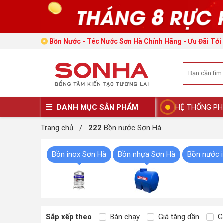
Bồn Nước - Téc Nước Sơn Hà Chính Hãng - Ưu Đãi Tớ
DANH MỤC SẢN PHẨM
HỆ THỐNG PH
Trang chủ
/
222
Bồn nước Sơn Hà
Bồn inox Sơn Hà
Bồn nhựa Sơn Hà
Bồn nước 
Sắp xếp theo
Bán chạy
Giá tăng dần
Gi