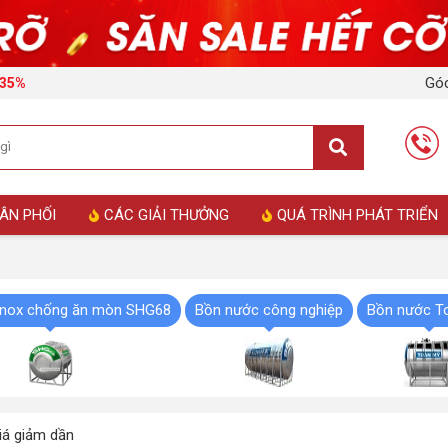
Góc
i 35%
ÂN PHỐI
CÁC GIẢI THƯỞNG
QUÁ TRÌNH PHÁT TRIỂN
inox chống ăn mòn SHG68
Bồn nước công nghiệp
Bồn nước To
á giảm dần