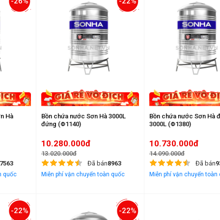
-26%
-22%
ơn Hà
Bồn chứa nước Sơn Hà 3000L
Bồn chứa nước Sơn Hà 
đứng (Φ1140)
3000L (Φ1380)
10.280.000đ
10.730.000đ
13.020.000đ
14.090.000đ
7563
Đã bán
8963
Đã bán
9
n quốc
Miễn phí vận chuyển toàn quốc
Miễn phí vận chuyển toàn
-22%
-22%