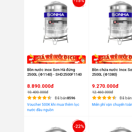
-15%
Bồn nước inox Sơn Hà đứng
Bồn chứa nước Inox S
2500L (Φ1140) - SHD2500F1140
2500L (Φ1380)
8.890.000đ
9.270.000đ
10.400.000đ
12.460.000đ
Đã bán
8596
Đã bán
Voucher 500K khi mua thêm lọc
Miễn phí vận chuyển toà
nước đầu nguồn
-22%