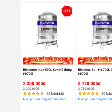
-31%
Bồn nước Inox 500L Sơn Hà đứng
Bồn Inox Sơn Hà 700L 
(Φ720)
(Φ720)
2.300.000đ
2.720.000đ
3.290.000đ
3.730.000đ
Đã bán
8123
Đã bán
Miễn phí vận chuyển toàn quốc
Miễn phí vận chuyển toà