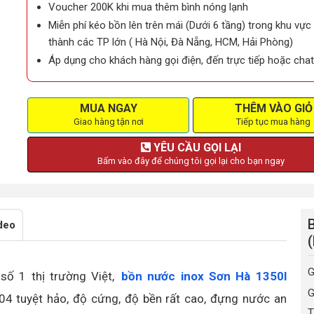
Voucher 200K khi mua thêm bình nóng lạnh
Miễn phí kéo bồn lên trên mái (Dưới 6 tầng) trong khu vực
thành các TP lớn ( Hà Nội, Đà Nẵng, HCM, Hải Phòng)
Áp dụng cho khách hàng gọi điện, đến trực tiếp hoặc chat
MUA NGAY
THÊM VÀO GIỎ
Giao hàng tận nơi
Tiếp tục mua hàng
YÊU CẦU GỌI LẠI
Bấm vào đây để chúng tôi gọi lại cho bạn ngay
deo
G
số 1 thị trường Việt,
bồn nước inox Sơn Hà 1350l
G
04 tuyệt hảo, độ cứng, độ bền rất cao, đựng nước an
T