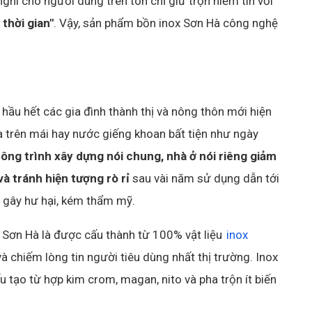
ghi cho người dùng trên tôn chỉ giữ trọn niềm tin với
 thời gian"
. Vậy, sản phẩm bồn inox Sơn Hà công nghệ
hầu hết các gia đình thành thị và nông thôn mới hiện
 trên mái hay nước giếng khoan bất tiện như ngày
ông trình xây dựng nói chung, nhà ở nói riêng giảm
à tránh hiện tượng rò rỉ
sau vài năm sử dụng dẫn tới
 gây hư hại, kém thẩm mỹ.
x Sơn Hà là được cấu thành từ 100% vật liệu
inox
và chiếm lòng tin người tiêu dùng nhất thị trường. Inox
u tạo từ hợp kim crom, magan, nito và pha trộn ít biến
.