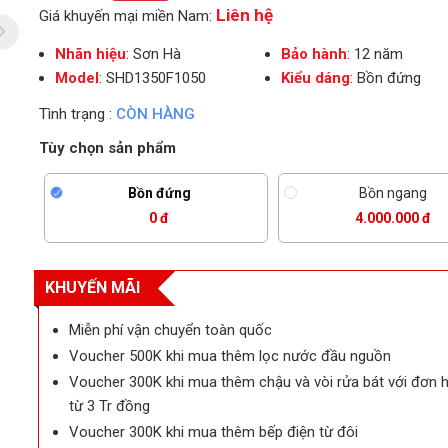
Liên hệ
Giá khuyến mại miền Nam:
Nhãn hiệu
: Sơn Hà
Bảo hành
: 12 năm
Model
: SHD1350F1050
Kiểu dáng
: Bồn đứng
Tình trạng :
CÒN HÀNG
Tùy chọn sản phẩm
Bồn đứng
Bồn ngang
0 đ
4.000.000 đ
KHUYẾN MÃI
Miễn phí vận chuyển toàn quốc
Voucher 500K khi mua thêm lọc nước đầu nguồn
ẹp
Voucher 300K khi mua thêm chậu và vòi rửa bát với đơn 
từ 3 Tr đồng
Voucher 300K khi mua thêm bếp điện từ đôi