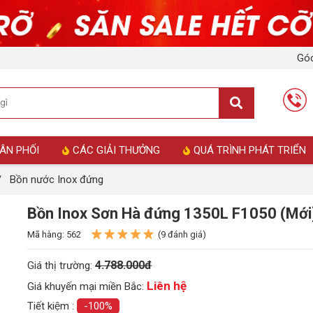
Góc
ÂN PHỐI
CÁC GIẢI THƯỞNG
QUÁ TRÌNH PHÁT TRIỂN
/
Bồn nước Inox đứng
Bồn Inox Sơn Hà đứng 1350L F1050 (Mới
Mã hàng: 562
(9 đánh giá)
4.788.000đ
Giá thị trường:
Liên hệ
Giá khuyến mại miền Bắc:
Tiết kiệm :
-100%