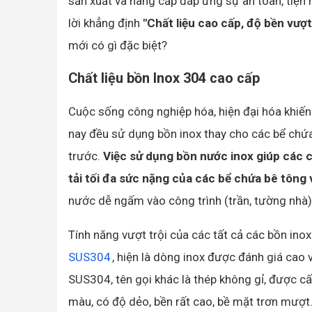
sản xuất và nâng cấp đáp ứng sự an toàn, tiện n
lời khẳng định
"Chất liệu cao cấp, độ bền vượt
mới có gì đặc biệt?
Chất liệu bồn Inox 304 cao cấp
Cuộc sống công nghiệp hóa, hiện đại hóa khiến 
nay đều sử dụng bồn inox thay cho các bể chứa
trước.
Việc sử dụng bồn nước inox giúp các c
tải tối đa sức nặng của các bể chứa bê tông v
nước dễ ngấm vào công trình (trần, tường nhà)
Tính năng vượt trội của các tất cả các bồn ino
SUS304
, hiện là dòng inox được đánh giá cao 
SUS304, tên gọi khác là thép không gỉ, được cấ
màu, có độ dẻo, bền rất cao, bề mặt trơn mượt