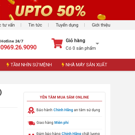
 tư vấn
Tin tức
Tuyển dụng
Giới thiệu
Giỏ hàng
Hotline 24/7
0969.26.9090
Có
0
sản phẩm
TẦM NHÌN SỨ MỆNH
NHÀ MÁY SẢN XUẤT
)
YÊN TÂM MUA SẮM ONLINE
Bảo hành
Chính Hãng
an tâm sử dụng
Giao hàng
Miễn phí
Đảm bảo hàng
Chính Hãng
chất lượng