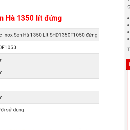
G
ơn Hà 1350 lít đứng
c Inox Sơn Hà 1350 Lít SHD1350F1050 đứng
0F1050
T
m
m
m
ười sử dụng