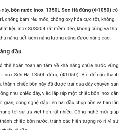
 này,
bồn nước Inox 1350L Sơn Hà đứng (Φ1050)
có
ò rỉ, chống bám rêu mốc, chống oxy hóa cực tốt, không
chất liệu inox SUS304 rất mềm dẻo, không cứng và thô
khả năng tiết kiệm năng lượng cũng được nâng cao.
 hàng đầu
có thể hoàn toàn an tâm về khả năng chứa nước vững
ớc Inox Sơn Hà 1350L đứng (Φ1050). Bởi để cấu thành
g, thành chiếc bồn này đã được trải qua dây chuyền sản
iống như chiếc đây, việc lắp ráp một chiếc bồn inox cần
i gian, công nghệ dập liền hai đầu chụp bồn và hàn lăn
mang tới sự ưu việt hơn rất nhiều. Công nghệ mới giúp
thành chiếc bồn nước, tránh các hiện tượng rò rỉ vì sử