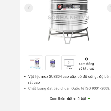
Xem thông
số kỹ thuật
Vật liệu inox SUS304 cao cấp, có độ cứng , độ bền
rất cao
Chất lượng đạt tiêu chuẩn Quốc tế ISO 9001-2008.
Công nghệ hàn lăn tự động, đảm bảo đường hàn đ
Xem thêm điểm nổi bật
Thân bồn cứng cáp với thiết kế tiêu chuẩn
Khuy khóa cải tiến có chốt an toàn cho Nắp bồn