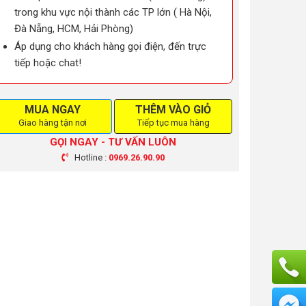
trong khu vực nội thành các TP lớn ( Hà Nội,
Đà Nẵng, HCM, Hải Phòng)
Áp dụng cho khách hàng gọi điện, đến trực
tiếp hoặc chat!
MUA NGAY
THÊM VÀO GIỎ
Giao hàng tận nơi
Tiếp tục mua hàng
GỌI NGAY - TƯ VẤN LUÔN
Hotline :
0969.26.90.90