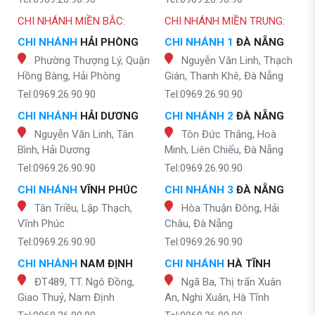
CHI NHÁNH MIỀN BẮC:
CHI NHÁNH MIỀN TRUNG:
CHI NHÁNH
HẢI PHÒNG
CHI NHÁNH 1
ĐÀ NẴNG
Phường Thượng Lý, Quận
Nguyễn Văn Linh, Thạch
Hồng Bàng, Hải Phòng
Gián, Thanh Khê, Đà Nẵng
Tel:0969.26.90.90
Tel:0969.26.90.90
CHI NHÁNH
HẢI DƯƠNG
CHI NHÁNH 2
ĐÀ NẴNG
Nguyễn Văn Linh, Tân
Tôn Đức Thắng, Hoà
Bình, Hải Dương
Minh, Liên Chiểu, Đà Nẵng
Tel:0969.26.90.90
Tel:0969.26.90.90
CHI NHÁNH
VĨNH PHÚC
CHI NHÁNH 3
ĐÀ NẴNG
Tân Triều, Lập Thạch,
Hòa Thuận Đông, Hải
Vĩnh Phúc
Châu, Đà Nẵng
Tel:0969.26.90.90
Tel:0969.26.90.90
CHI NHÁNH
NAM ĐỊNH
CHI NHÁNH
HÀ TĨNH
ĐT489, TT. Ngô Đồng,
Ngã Ba, Thị trấn Xuân
Giao Thuỷ, Nam Định
An, Nghi Xuân, Hà Tĩnh