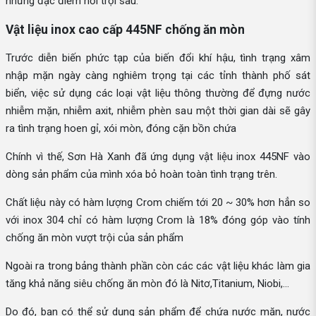
những đặc điểm nổi trội sau:
Vật liệu inox cao cấp 445NF chống ăn mòn
Trước diễn biến phức tạp của biến đổi khí hậu, tình trạng xâm
nhập mặn ngày càng nghiêm trọng tại các tỉnh thành phố sát
biển, việc sử dụng các loại vật liệu thông thường để đựng nước
nhiễm mặn, nhiễm axit, nhiễm phèn sau một thời gian dài sẽ gây
ra tình trạng hoen gỉ, xói mòn, đóng cặn bồn chứa
Chính vì thế, Sơn Hà Xanh đã ứng dụng vật liệu inox 445NF vào
dòng sản phẩm của mình xóa bỏ hoàn toàn tình trạng trên.
Chất liệu này có hàm lượng Crom chiếm tới 20 ~ 30% hơn hẳn so
với inox 304 chỉ có hàm lượng Crom là 18% đóng góp vào tính
chống ăn mòn vượt trội của sản phẩm
Ngoài ra trong bảng thành phần còn các các vật liệu khác làm gia
tăng khả năng siêu chống ăn mòn đó là Nitơ,Titanium, Niobi,...
Do đó, bạn có thể sử dụng sản phẩm để chứa nước mặn, nước