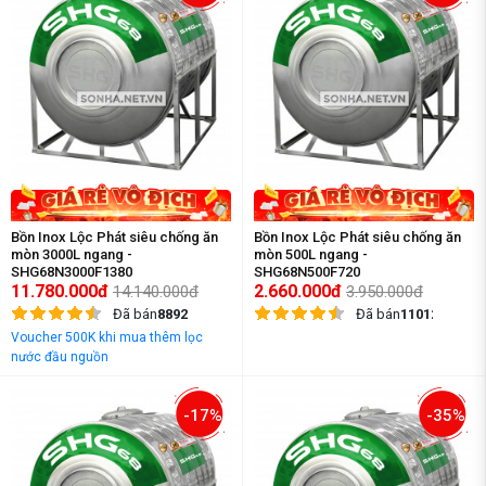
Bồn Inox Lộc Phát siêu chống ăn
Bồn Inox Lộc Phát siêu chống ăn
mòn 3000L ngang -
mòn 500L ngang -
SHG68N3000F1380
SHG68N500F720
11.780.000đ
2.660.000đ
14.140.000đ
3.950.000đ
Đã bán
8892
Đã bán
11012
Voucher 500K khi mua thêm lọc
nước đầu nguồn
-17%
-35%