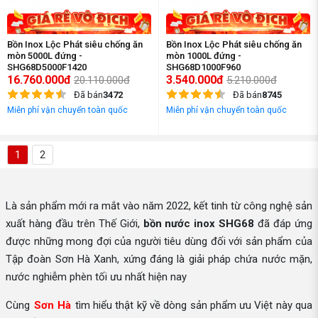
Bồn Inox Lộc Phát siêu chống ăn
Bồn Inox Lộc Phát siêu chống ăn
mòn 5000L đứng -
mòn 1000L đứng -
SHG68D5000F1420
SHG68D1000F960
16.760.000đ
3.540.000đ
20.110.000đ
5.210.000đ
Đã bán
3472
Đã bán
8745
Miễn phí vận chuyển toàn quốc
Miễn phí vận chuyển toàn quốc
1
2
Là sản phẩm mới ra mắt vào năm 2022, kết tinh từ công nghệ sản
xuất hàng đầu trên Thế Giới,
bồn nước inox SHG68
đã đáp ứng
được những mong đợi của người tiêu dùng đối với sản phẩm của
Tập đoàn Sơn Hà Xanh, xứng đáng là giải pháp chứa nước mặn,
nước nghiễm phèn tối ưu nhất hiện nay
Cùng
Sơn Hà
tìm hiểu thật kỹ về dòng sản phẩm ưu Việt này qua