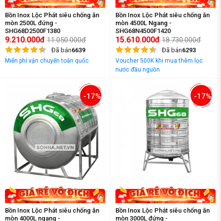
Bồn Inox Lộc Phát siêu chống ăn
Bồn Inox Lộc Phát siêu chống ăn
mòn 2500L đứng -
mòn 4500L Ngang -
SHG68D2500F1380
SHG68N4500F1420
9.210.000đ
15.610.000đ
11.050.000đ
18.730.000đ
Đã bán
6639
Đã bán
6293
Miễn phí vận chuyển toàn quốc
Voucher 500K khi mua thêm lọc
nước đầu nguồn
-17%
-17%
Bồn Inox Lộc Phát siêu chống ăn
Bồn Inox Lộc Phát siêu chống ăn
mòn 4000L ngang -
mòn 3000L đứng -