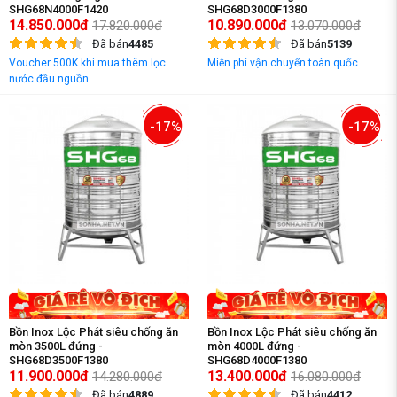
SHG68N4000F1420
SHG68D3000F1380
14.850.000đ
10.890.000đ
17.820.000đ
13.070.000đ
Đã bán
4485
Đã bán
5139
Voucher 500K khi mua thêm lọc
Miễn phí vận chuyển toàn quốc
nước đầu nguồn
-17%
-17%
Bồn Inox Lộc Phát siêu chống ăn
Bồn Inox Lộc Phát siêu chống ăn
mòn 3500L đứng -
mòn 4000L đứng -
SHG68D3500F1380
SHG68D4000F1380
11.900.000đ
13.400.000đ
14.280.000đ
16.080.000đ
Đã bán
4889
Đã bán
4412