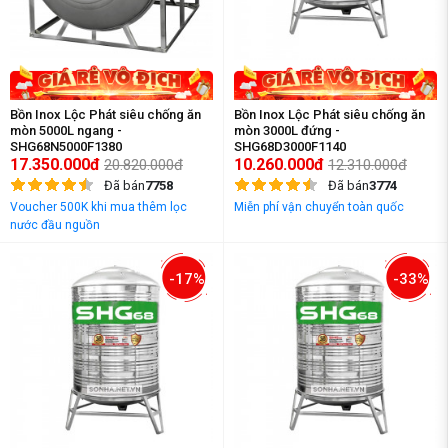
Bồn Inox Lộc Phát siêu chống ăn
Bồn Inox Lộc Phát siêu chống ăn
mòn 5000L ngang -
mòn 3000L đứng -
SHG68N5000F1380
SHG68D3000F1140
17.350.000đ
10.260.000đ
20.820.000đ
12.310.000đ
Đã bán
7758
Đã bán
3774
Voucher 500K khi mua thêm lọc
Miễn phí vận chuyển toàn quốc
nước đầu nguồn
-17%
-33%