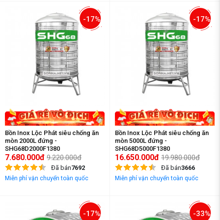
-17%
-17%
Bồn Inox Lộc Phát siêu chống ăn
Bồn Inox Lộc Phát siêu chống ăn
mòn 2000L đứng -
mòn 5000L đứng -
SHG68D2000F1380
SHG68D5000F1380
7.680.000đ
16.650.000đ
9.220.000đ
19.980.000đ
Đã bán
7692
Đã bán
3666
Miễn phí vận chuyển toàn quốc
Miễn phí vận chuyển toàn quốc
-17%
-33%