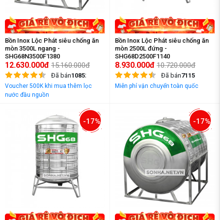
Bồn Inox Lộc Phát siêu chống ăn
Bồn Inox Lộc Phát siêu chống ăn
mòn 3500L ngang -
mòn 2500L đứng -
SHG68N3500F1380
SHG68D2500F1140
12.630.000đ
8.930.000đ
15.160.000đ
10.720.000đ
Đã bán
10852
Đã bán
7115
Voucher 500K khi mua thêm lọc
Miễn phí vận chuyển toàn quốc
nước đầu nguồn
-17%
-17%