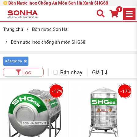
Bồn Nước Inox Chống Ăn Mòn Sơn Hà Xanh SHG68
1
Trang chủ
/
Bồn nước Sơn Hà
/
Bồn nước inox chống ăn mòn SHG68
Xóa tất cả
Bán chạy
Giá
Lọc
-17%
-17%