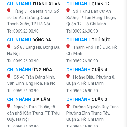
CHI NHÁNH
THANH XUÂN
CHI NHÁNH
QUẬN 12
Tầng 3 Tòa Nhà N4D, Số
Số 1 Khu Dân Cư An
50 Lê Văn Lương, Quận
Sương, P. Tân Hưng Thuận,
Thanh Xuân, TP Hà Nội
Quận 12, Hồ Chí Minh
Tel:0969.26.90.90
Tel:0969.26.90.90
CHI NHÁNH
ĐỐNG ĐA
CHI NHÁNH
THỦ ĐỨC
Số 83 Láng Hạ, Đống Đa,
Thành Phố Thủ Đức, Hồ
Hà Nội
Chí Minh
Tel:0969.26.90.90
Tel:0969.26.90.90
CHI NHÁNH
ỨNG HÒA
CHI NHÁNH
QUẬN 4
Số 40 Trần Đăng Ninh,
Hoàng Diệu, Phường 8,
Vân Đình, Ứng Hòa, Hà Nội
Quận 4, Hồ Chí Minh
Tel:0969.26.90.90
Tel:0969.26.90.90
CHI NHÁNH
GIA LÂM
CHI NHÁNH
QUẬN 2
Nguyễn Đức Thuận, tổ
Đường Nguyễn Duy Trinh,
dân phố Kiên Trung, TT. Trâu
Phường Bình Trưng Tây,
Quỳ, Hà Nội
Quận 2, Hồ Chí Minh
Tel:0969.26.90.90
Tel:0969.26.90.90