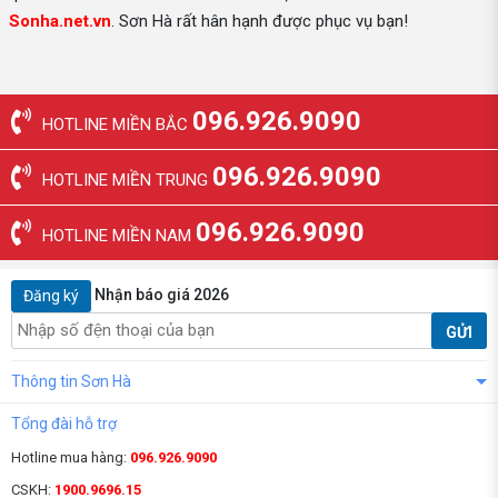
Sonha.net.vn
. Sơn Hà rất hân hạnh được phục vụ bạn!
096.926.9090
HOTLINE MIỀN BẮC
096.926.9090
HOTLINE MIỀN TRUNG
096.926.9090
HOTLINE MIỀN NAM
Nhận báo giá 2026
Đăng ký
GỬI
Thông tin Sơn Hà
Tổng đài hỗ trợ
Hotline mua hàng:
096.926.9090
CSKH:
1900.9696.15