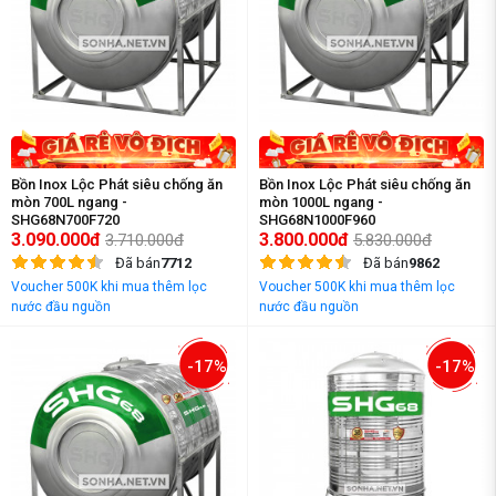
Bồn Inox Lộc Phát siêu chống ăn
Bồn Inox Lộc Phát siêu chống ăn
mòn 700L ngang -
mòn 1000L ngang -
SHG68N700F720
SHG68N1000F960
3.090.000đ
3.800.000đ
3.710.000đ
5.830.000đ
Đã bán
7712
Đã bán
9862
Voucher 500K khi mua thêm lọc
Voucher 500K khi mua thêm lọc
nước đầu nguồn
nước đầu nguồn
-17%
-17%