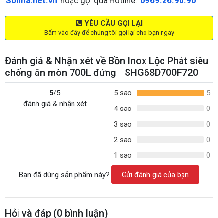
Sonha.net.vn
hoặc gọi qua Hotline:
0969.26.90.90
YÊU CẦU GỌI LẠI
Bấm vào đây để chúng tôi gọi lại cho bạn ngay
Đánh giá & Nhận xét về Bồn Inox Lộc Phát siêu
chống ăn mòn 700L đứng - SHG68D700F720
5
/5
5 sao
5
đánh giá & nhận xét
4 sao
0
3 sao
0
2 sao
0
1 sao
0
Bạn đã dùng sản phẩm này?
Gửi đánh giá của bạn
Hỏi và đáp (
0
bình luận)