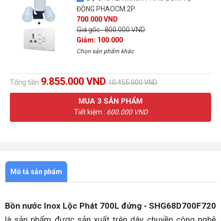
ĐỘNG PHAOCM.2P
700.000 VND
Giá gốc : 800.000 VND
Giảm: 100.000
Chọn sản phẩm khác
9.855.000 VND
Tổng tiền
10.455.000 VND
MUA
3
SẢN PHẨM
Tiết kiệm :
600.000 VND
Mô tả sản phẩm
Bồn nước Inox Lộc Phát 700L đứng - SHG68D700F720
là sản phẩm được sản xuất trên dây chuyền công nghệ