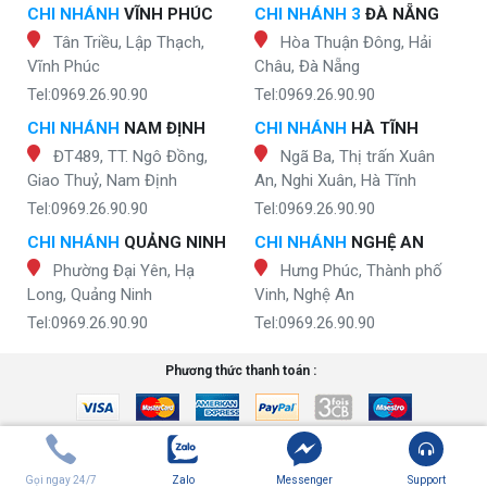
CHI NHÁNH
VĨNH PHÚC
CHI NHÁNH 3
ĐÀ NẴNG
Tân Triều, Lập Thạch,
Hòa Thuận Đông, Hải
Vĩnh Phúc
Châu, Đà Nẵng
Tel:0969.26.90.90
Tel:0969.26.90.90
CHI NHÁNH
NAM ĐỊNH
CHI NHÁNH
HÀ TĨNH
ĐT489, TT. Ngô Đồng,
Ngã Ba, Thị trấn Xuân
Giao Thuỷ, Nam Định
An, Nghi Xuân, Hà Tĩnh
Tel:0969.26.90.90
Tel:0969.26.90.90
CHI NHÁNH
QUẢNG NINH
CHI NHÁNH
NGHỆ AN
Phường Đại Yên, Hạ
Hưng Phúc, Thành phố
Long, Quảng Ninh
Vinh, Nghệ An
Tel:0969.26.90.90
Tel:0969.26.90.90
Phương thức thanh toán :
Gọi ngay 24/7
Zalo
Messenger
Support