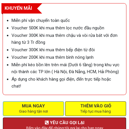
KHUYẾN MÃI
Miễn phí vận chuyển toàn quốc
Voucher 500K khi mua thêm lọc nước đầu nguồn
Voucher 300K khi mua thêm chậu và vòi rửa bát với đơn
hàng từ 3 Tr đồng
Voucher 300K khi mua thêm bếp điện từ đôi
Voucher 200K khi mua thêm bình nóng lạnh
Miễn phí kéo bồn lên trên mái (Dưới 6 tầng) trong khu vực
nội thành các TP lớn ( Hà Nội, Đà Nẵng, HCM, Hải Phòng)
Áp dụng cho khách hàng gọi điện, đến trực tiếp hoặc
chat!
MUA NGAY
THÊM VÀO GIỎ
Giao hàng tận nơi
Tiếp tục mua hàng
YÊU CẦU GỌI LẠI
Bấm vào đây để chúng tôi gọi lại cho bạn ngay