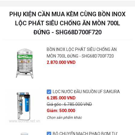
PHỤ KIỆN CẦN MUA KÈM CÙNG BỒN INOX
LỘC PHÁT SIÊU CHỐNG ĂN MÒN 700L
ĐỨNG - SHG68D700F720
BỒN INOX LỘC PHÁT SIÊU CHỐNG ĂN
MÒN 700L ĐỨNG - SHG68D700F720
2.870.000 VND
LỌC NƯỚC ĐẦU NGUỒN UF SAKURA
6.285.000 VND
Giá gốc : 6.785.000 VND
Giảm: 500.000
Chọn sản phẩm khác
BỘ CHUYỂN MẠCH PHAO BƠM TỰ