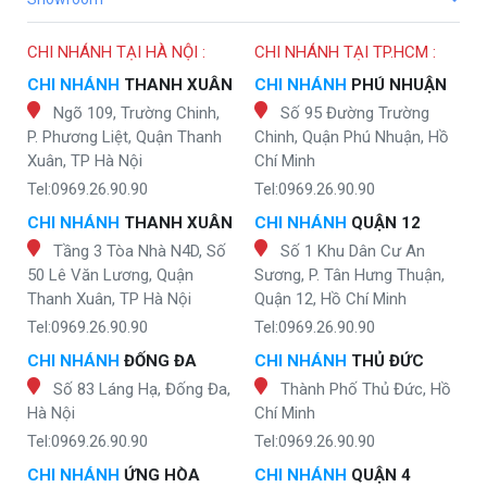
CHI NHÁNH TẠI HÀ NỘI :
CHI NHÁNH TẠI TP.HCM :
CHI NHÁNH
THANH XUÂN
CHI NHÁNH
PHÚ NHUẬN
Ngõ 109, Trường Chinh,
Số 95 Đường Trường
P. Phương Liệt, Quận Thanh
Chinh, Quận Phú Nhuận, Hồ
Xuân, TP Hà Nội
Chí Minh
Tel:0969.26.90.90
Tel:0969.26.90.90
CHI NHÁNH
THANH XUÂN
CHI NHÁNH
QUẬN 12
Tầng 3 Tòa Nhà N4D, Số
Số 1 Khu Dân Cư An
50 Lê Văn Lương, Quận
Sương, P. Tân Hưng Thuận,
Thanh Xuân, TP Hà Nội
Quận 12, Hồ Chí Minh
Tel:0969.26.90.90
Tel:0969.26.90.90
CHI NHÁNH
ĐỐNG ĐA
CHI NHÁNH
THỦ ĐỨC
Số 83 Láng Hạ, Đống Đa,
Thành Phố Thủ Đức, Hồ
Hà Nội
Chí Minh
Tel:0969.26.90.90
Tel:0969.26.90.90
CHI NHÁNH
ỨNG HÒA
CHI NHÁNH
QUẬN 4