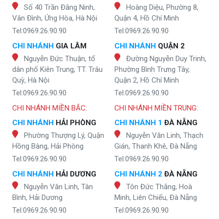
Số 40 Trần Đăng Ninh,
Hoàng Diệu, Phường 8,
Vân Đình, Ứng Hòa, Hà Nội
Quận 4, Hồ Chí Minh
Tel:0969.26.90.90
Tel:0969.26.90.90
CHI NHÁNH
GIA LÂM
CHI NHÁNH
QUẬN 2
Nguyễn Đức Thuận, tổ
Đường Nguyễn Duy Trinh,
dân phố Kiên Trung, TT. Trâu
Phường Bình Trưng Tây,
Quỳ, Hà Nội
Quận 2, Hồ Chí Minh
Tel:0969.26.90.90
Tel:0969.26.90.90
CHI NHÁNH MIỀN BẮC:
CHI NHÁNH MIỀN TRUNG:
CHI NHÁNH
HẢI PHÒNG
CHI NHÁNH 1
ĐÀ NẴNG
Phường Thượng Lý, Quận
Nguyễn Văn Linh, Thạch
Hồng Bàng, Hải Phòng
Gián, Thanh Khê, Đà Nẵng
Tel:0969.26.90.90
Tel:0969.26.90.90
CHI NHÁNH
HẢI DƯƠNG
CHI NHÁNH 2
ĐÀ NẴNG
Nguyễn Văn Linh, Tân
Tôn Đức Thắng, Hoà
Bình, Hải Dương
Minh, Liên Chiểu, Đà Nẵng
Tel:0969.26.90.90
Tel:0969.26.90.90