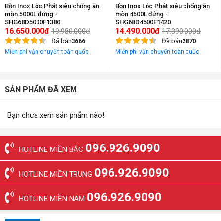
Bồn Inox Lộc Phát siêu chống ăn
Bồn Inox Lộc Phát siêu chống ăn
mòn 5000L đứng -
mòn 4500L đứng -
SHG68D5000F1380
SHG68D4500F1420
16.650.000đ
14.490.000đ
19.980.000đ
17.390.000đ
Đã bán
3666
Đã bán
2870
Miễn phí vận chuyển toàn quốc
Miễn phí vận chuyển toàn quốc
SẢN PHẨM ĐÃ XEM
Bạn chưa xem sản phẩm nào!
096.926.9090
HOTLINE MIỀN BẮC
096.926.9090
HOTLINE MIỀN TRUNG
096.926.9090
HOTLINE MIỀN NAM