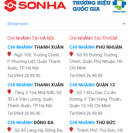
Showroom
CHI NHÁNH TẠI HÀ NỘI :
CHI NHÁNH TẠI TP.HCM :
CHI NHÁNH
THANH XUÂN
CHI NHÁNH
PHÚ NHUẬN
Ngõ 109, Trường Chinh,
Số 95 Đường Trường
P. Phương Liệt, Quận Thanh
Chinh, Quận Phú Nhuận, Hồ
Xuân, TP Hà Nội
Chí Minh
Tel:0969.26.90.90
Tel:0969.26.90.90
CHI NHÁNH
THANH XUÂN
CHI NHÁNH
QUẬN 12
Tầng 3 Tòa Nhà N4D, Số
Số 1 Khu Dân Cư An
50 Lê Văn Lương, Quận
Sương, P. Tân Hưng Thuận,
Thanh Xuân, TP Hà Nội
Quận 12, Hồ Chí Minh
Tel:0969.26.90.90
Tel:0969.26.90.90
CHI NHÁNH
ĐỐNG ĐA
CHI NHÁNH
THỦ ĐỨC
Số 83 Láng Hạ, Đống Đa,
Thành Phố Thủ Đức, Hồ