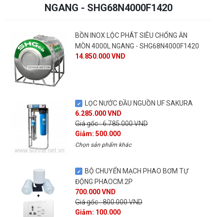
NGANG - SHG68N4000F1420
BỒN INOX LỘC PHÁT SIÊU CHỐNG ĂN
MÒN 4000L NGANG - SHG68N4000F1420
14.850.000 VND
LỌC NƯỚC ĐẦU NGUỒN UF SAKURA
6.285.000 VND
Giá gốc : 6.785.000 VND
Giảm: 500.000
Chọn sản phẩm khác
BỘ CHUYỂN MẠCH PHAO BƠM TỰ
ĐỘNG PHAOCM.2P
700.000 VND
Giá gốc : 800.000 VND
Giảm: 100.000