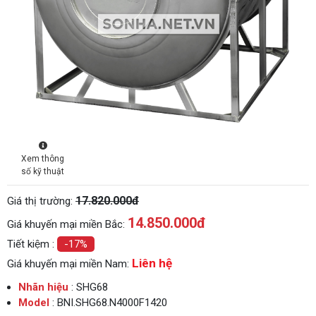
Xem thông
số kỹ thuật
17.820.000đ
Giá thị trường:
14.850.000
đ
Giá khuyến mại miền Bắc:
Tiết kiệm :
-17%
Liên hệ
Giá khuyến mại miền Nam:
Nhãn hiệu
: SHG68
Model
: BNI.SHG68.N4000F1420