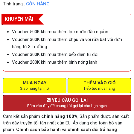
Tình trạng :
CÒN HÀNG
KHUYẾN MÃI
Voucher 500K khi mua thêm lọc nước đầu nguồn
Voucher 300K khi mua thêm chậu và vòi rửa bát với đơn
hàng từ 3 Tr đồng
Voucher 300K khi mua thêm bếp điện từ đôi
Voucher 200K khi mua thêm bình nóng lạnh
MUA NGAY
THÊM VÀO GIỎ
Giao hàng tận nơi
Tiếp tục mua hàng
YÊU CẦU GỌI LẠI
Bấm vào đây để chúng tôi gọi lại cho bạn ngay
Cam kết sản phẩm
chính hãng 100%
, Sản phẩm được sản xuất
trên dây truyền tối tân nhất của EU. Áp dụng cho toàn bộ sản
phẩm.
Chính sách bảo hành
và
chính sách đổi trả hàng