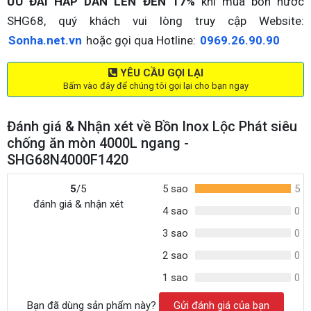
ƯU ĐÃI HẤP DẪN LÊN ĐẾN 17%
khi mua bồn nước
SHG68, quý khách vui lòng truy cập Website:
Sonha.net.vn
hoặc gọi qua Hotline:
0969.26.90.90
YÊU CẦU GỌI LẠI
Bấm vào đây để chúng tôi gọi lại cho bạn ngay
Đánh giá & Nhận xét về Bồn Inox Lộc Phát siêu
chống ăn mòn 4000L ngang -
SHG68N4000F1420
5
/5
5 sao
5
đánh giá & nhận xét
4 sao
0
3 sao
0
2 sao
0
1 sao
0
Bạn đã dùng sản phẩm này?
Gửi đánh giá của bạn