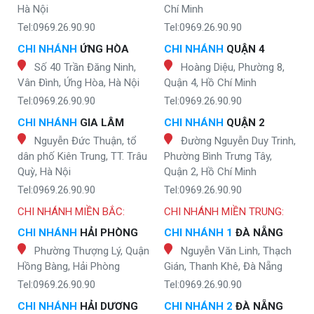
Hà Nội
Chí Minh
Tel:0969.26.90.90
Tel:0969.26.90.90
CHI NHÁNH
ỨNG HÒA
CHI NHÁNH
QUẬN 4
Số 40 Trần Đăng Ninh,
Hoàng Diệu, Phường 8,
Vân Đình, Ứng Hòa, Hà Nội
Quận 4, Hồ Chí Minh
Tel:0969.26.90.90
Tel:0969.26.90.90
CHI NHÁNH
GIA LÂM
CHI NHÁNH
QUẬN 2
Nguyễn Đức Thuận, tổ
Đường Nguyễn Duy Trinh,
dân phố Kiên Trung, TT. Trâu
Phường Bình Trưng Tây,
Quỳ, Hà Nội
Quận 2, Hồ Chí Minh
Tel:0969.26.90.90
Tel:0969.26.90.90
CHI NHÁNH MIỀN BẮC:
CHI NHÁNH MIỀN TRUNG:
CHI NHÁNH
HẢI PHÒNG
CHI NHÁNH 1
ĐÀ NẴNG
Phường Thượng Lý, Quận
Nguyễn Văn Linh, Thạch
Hồng Bàng, Hải Phòng
Gián, Thanh Khê, Đà Nẵng
Tel:0969.26.90.90
Tel:0969.26.90.90
CHI NHÁNH
HẢI DƯƠNG
CHI NHÁNH 2
ĐÀ NẴNG