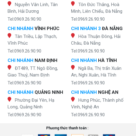
Nguyễn Văn Linh, Tân
Tôn Đức Thắng, Hoà
Bình, Hải Dương
Minh, Liên Chiểu, Đà Nẵng
Tel:0969.26.90.90
Tel:0969.26.90.90
CHI NHÁNH
VĨNH PHÚC
CHI NHÁNH 3
ĐÀ NẴNG
Tân Triều, Lập Thạch,
Hòa Thuận Đông, Hải
Vĩnh Phúc
Châu, Đà Nẵng
Tel:0969.26.90.90
Tel:0969.26.90.90
CHI NHÁNH
NAM ĐỊNH
CHI NHÁNH
HÀ TĨNH
ĐT489, TT. Ngô Đồng,
Ngã Ba, Thị trấn Xuân
Giao Thuỷ, Nam Định
An, Nghi Xuân, Hà Tĩnh
Tel:0969.26.90.90
Tel:0969.26.90.90
CHI NHÁNH
QUẢNG NINH
CHI NHÁNH
NGHỆ AN
Phường Đại Yên, Hạ
Hưng Phúc, Thành phố
Long, Quảng Ninh
Vinh, Nghệ An
Tel:0969.26.90.90
Tel:0969.26.90.90
Phương thức thanh toán :