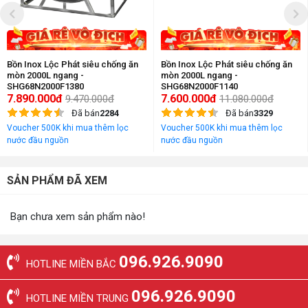
Bồn Inox Lộc Phát siêu chống ăn
Bồn Inox Lộc Phát siêu chống ăn
mòn 2000L ngang -
mòn 2000L ngang -
SHG68N2000F1380
SHG68N2000F1140
7.890.000đ
7.600.000đ
9.470.000đ
11.080.000đ
Đã bán
2284
Đã bán
3329
Voucher 500K khi mua thêm lọc
Voucher 500K khi mua thêm lọc
nước đầu nguồn
nước đầu nguồn
SẢN PHẨM ĐÃ XEM
Bạn chưa xem sản phẩm nào!
096.926.9090
HOTLINE MIỀN BẮC
096.926.9090
HOTLINE MIỀN TRUNG