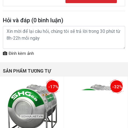
Hỏi và đáp (
0
bình luận)
Đính kèm ảnh
SẢN PHẨM TƯƠNG TỰ
-17%
-32%