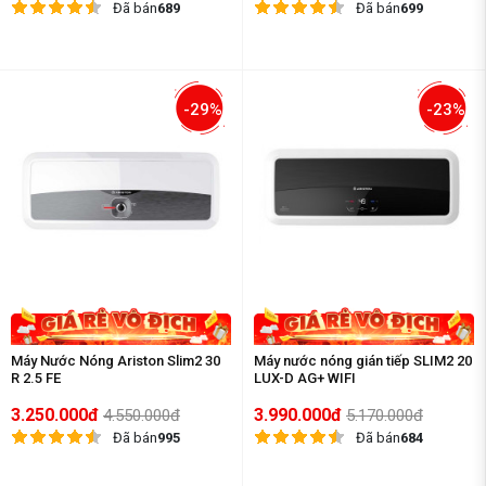
Đã bán
689
Đã bán
699
-29%
-23%
Máy Nước Nóng Ariston Slim2 30
Máy nước nóng gián tiếp SLIM2 20
R 2.5 FE
LUX-D AG+ WIFI
3.250.000đ
3.990.000đ
4.550.000đ
5.170.000đ
Đã bán
995
Đã bán
684