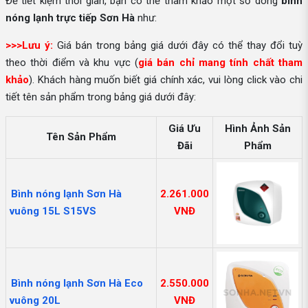
Để tiết kiệm thời gian, bạn có thể tham khảo một số dòng
bình
nóng lạnh trực tiếp Sơn Hà
như:
>>>Lưu ý:
Giá bán trong bảng giá dưới đây có thể thay đổi tuỳ
theo thời điểm và khu vực (
giá bán chỉ mang tính chất tham
khảo
). Khách hàng muốn biết giá chính xác, vui lòng click vào chi
tiết tên sản phẩm trong bảng giá dưới đây:
Giá Ưu
Hình Ảnh Sản
Tên Sản Phẩm
Đãi
Phẩm
Bình nóng lạnh Sơn Hà
2.261.000
vuông 15L S15VS
VNĐ
Bình nóng lạnh Sơn Hà Eco
2.550.000
vuông 20L
VNĐ