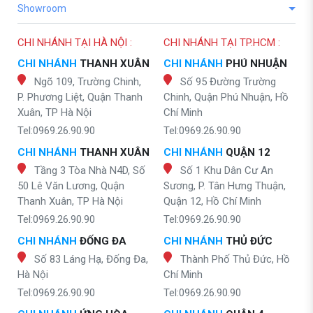
Showroom
CHI NHÁNH TẠI HÀ NỘI :
CHI NHÁNH TẠI TP.HCM :
CHI NHÁNH
THANH XUÂN
CHI NHÁNH
PHÚ NHUẬN
Ngõ 109, Trường Chinh,
Số 95 Đường Trường
P. Phương Liệt, Quận Thanh
Chinh, Quận Phú Nhuận, Hồ
Xuân, TP Hà Nội
Chí Minh
Tel:0969.26.90.90
Tel:0969.26.90.90
CHI NHÁNH
THANH XUÂN
CHI NHÁNH
QUẬN 12
Tầng 3 Tòa Nhà N4D, Số
Số 1 Khu Dân Cư An
50 Lê Văn Lương, Quận
Sương, P. Tân Hưng Thuận,
Thanh Xuân, TP Hà Nội
Quận 12, Hồ Chí Minh
Tel:0969.26.90.90
Tel:0969.26.90.90
CHI NHÁNH
ĐỐNG ĐA
CHI NHÁNH
THỦ ĐỨC
Số 83 Láng Hạ, Đống Đa,
Thành Phố Thủ Đức, Hồ
Hà Nội
Chí Minh
Tel:0969.26.90.90
Tel:0969.26.90.90