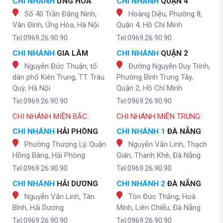
CHI NHÁNH
ỨNG HÒA
CHI NHÁNH
QUẬN 4
Số 40 Trần Đăng Ninh,
Hoàng Diệu, Phường 8,
Vân Đình, Ứng Hòa, Hà Nội
Quận 4, Hồ Chí Minh
Tel:0969.26.90.90
Tel:0969.26.90.90
CHI NHÁNH
GIA LÂM
CHI NHÁNH
QUẬN 2
Nguyễn Đức Thuận, tổ
Đường Nguyễn Duy Trinh,
dân phố Kiên Trung, TT. Trâu
Phường Bình Trưng Tây,
Quỳ, Hà Nội
Quận 2, Hồ Chí Minh
Tel:0969.26.90.90
Tel:0969.26.90.90
CHI NHÁNH MIỀN BẮC:
CHI NHÁNH MIỀN TRUNG:
CHI NHÁNH
HẢI PHÒNG
CHI NHÁNH 1
ĐÀ NẴNG
Phường Thượng Lý, Quận
Nguyễn Văn Linh, Thạch
Hồng Bàng, Hải Phòng
Gián, Thanh Khê, Đà Nẵng
Tel:0969.26.90.90
Tel:0969.26.90.90
CHI NHÁNH
HẢI DƯƠNG
CHI NHÁNH 2
ĐÀ NẴNG
Nguyễn Văn Linh, Tân
Tôn Đức Thắng, Hoà
Bình, Hải Dương
Minh, Liên Chiểu, Đà Nẵng
Tel:0969.26.90.90
Tel:0969.26.90.90