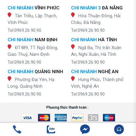
CHI NHÁNH
VĨNH PHÚC
CHI NHÁNH 3
ĐÀ NẴNG
Tân Triều, Lập Thạch,
Hòa Thuận Đông, Hải
Vĩnh Phúc
Châu, Đà Nẵng
Tel:0969.26.90.90
Tel:0969.26.90.90
CHI NHÁNH
NAM ĐỊNH
CHI NHÁNH
HÀ TĨNH
ĐT489, TT. Ngô Đồng,
Ngã Ba, Thị trấn Xuân
Giao Thuỷ, Nam Định
An, Nghi Xuân, Hà Tĩnh
Tel:0969.26.90.90
Tel:0969.26.90.90
CHI NHÁNH
QUẢNG NINH
CHI NHÁNH
NGHỆ AN
Phường Đại Yên, Hạ
Hưng Phúc, Thành phố
Long, Quảng Ninh
Vinh, Nghệ An
Tel:0969.26.90.90
Tel:0969.26.90.90
Phương thức thanh toán :