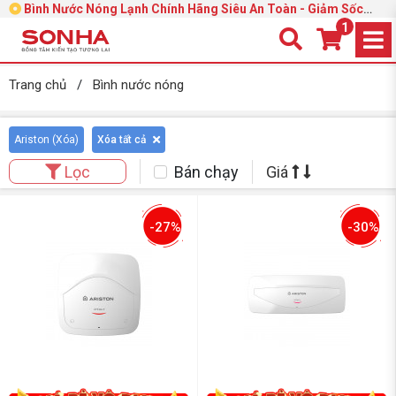
Bình Nước Nóng Lạnh Chính Hãng Siêu An Toàn - Giảm Sốc
31%
1
Trang chủ
/
Bình nước nóng
Ariston (
Xóa
)
Xóa tất cả
Bán chạy
Giá
Lọc
-27%
-30%