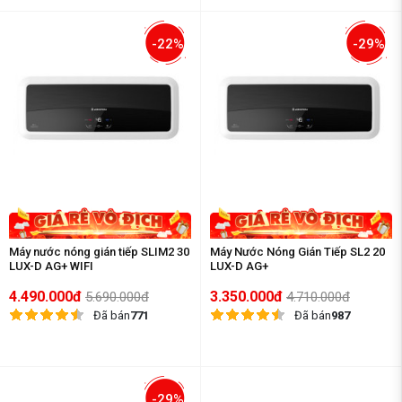
-22%
-29%
Máy nước nóng gián tiếp SLIM2 30
Máy Nước Nóng Gián Tiếp SL2 20
LUX-D AG+ WIFI
LUX-D AG+
4.490.000đ
3.350.000đ
5.690.000đ
4.710.000đ
Đã bán
771
Đã bán
987
-29%