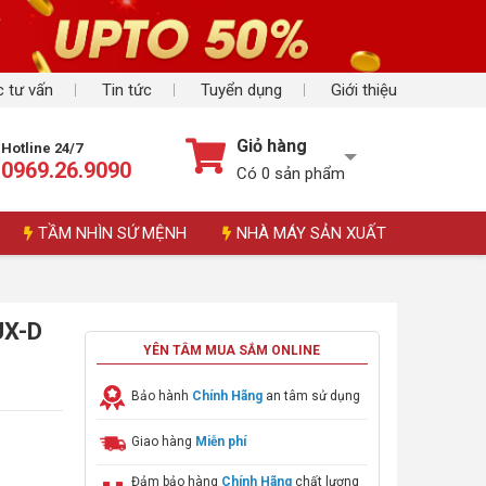
 tư vấn
Tin tức
Tuyển dụng
Giới thiệu
Giỏ hàng
Hotline 24/7
0969.26.9090
Có
0
sản phẩm
TẦM NHÌN SỨ MỆNH
NHÀ MÁY SẢN XUẤT
UX-D
YÊN TÂM MUA SẮM ONLINE
Bảo hành
Chính Hãng
an tâm sử dụng
Giao hàng
Miễn phí
Đảm bảo hàng
Chính Hãng
chất lượng