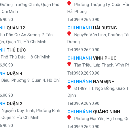
 Đường Trường Chinh, Quận Phú
Phường Thượng Lý, Quận Hồ
 Chí Minh
Hải Phòng
6.90.90
Tel:0969.26.90.90
ÁNH
QUẬN 12
CHI NHÁNH
HẢI DƯƠNG
Khu Dân Cư An Sương, P. Tân
Nguyễn Văn Linh, Phường Tân
n, Quận 12, Hồ Chí Minh
Dương
Tel:0969.26.90.90
ÁNH
THỦ ĐỨC
 Phố Thủ Đức, Hồ Chí Minh
CHI NHÁNH
VĨNH PHÚC
6.90.90
Tân Triều, Lập Thạch, Vĩnh P
Tel:0969.26.90.90
ÁNH
QUẬN 4
Diệu, Phường 8, Quận 4, Hồ Chí
CHI NHÁNH
NAM ĐỊNH
ĐT489, TT. Ngô Đồng, Giao 
6.90.90
Định
Tel:0969.26.90.90
ÁNH
QUẬN 2
 Nguyễn Duy Trinh, Phường Bình
CHI NHÁNH
QUẢNG NINH
, Quận 2, Hồ Chí Minh
Phường Đại Yên, Hạ Long, Q
6.90.90
Tel:0969.26.90.90