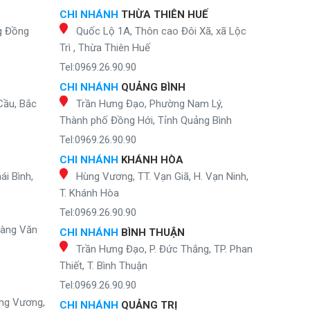
CHI NHÁNH
THỪA THIÊN HUẾ
g Đồng
Quốc Lộ 1A, Thôn cao Đôi Xã, xã Lộc
Trì , Thừa Thiên Huế
Tel:0969.26.90.90
CHI NHÁNH
QUẢNG BÌNH
Cầu, Bắc
Trần Hưng Đạo, Phường Nam Lý,
Thành phố Đồng Hới, Tỉnh Quảng Bình
Tel:0969.26.90.90
CHI NHÁNH
KHÁNH HÒA
ái Bình,
Hùng Vương, TT. Vạn Giã, H. Vạn Ninh,
T. Khánh Hòa
Tel:0969.26.90.90
oàng Văn
CHI NHÁNH
BÌNH THUẬN
Trần Hưng Đạo, P. Đức Thắng, TP. Phan
Thiết, T. Bình Thuận
Tel:0969.26.90.90
ng Vương,
CHI NHÁNH
QUẢNG TRỊ