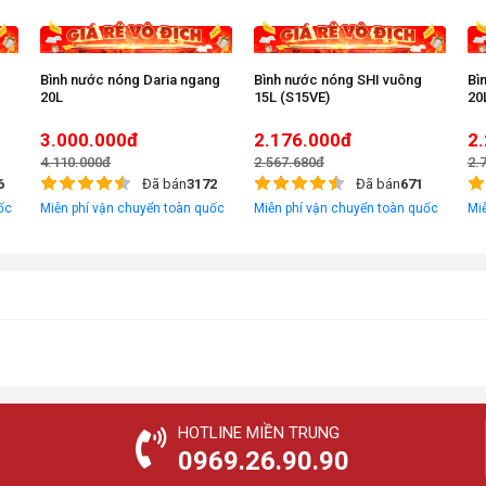
Bình nước nóng Daria ngang
Bình nước nóng SHI vuông
Bì
20L
15L (S15VE)
20
3.000.000đ
2.176.000đ
2
4.110.000đ
2.567.680đ
2.
6
Đã bán
3172
Đã bán
671
ốc
Miễn phí vận chuyển toàn quốc
Miễn phí vận chuyển toàn quốc
Mi
HOTLINE MIỀN TRUNG
0969.26.90.90