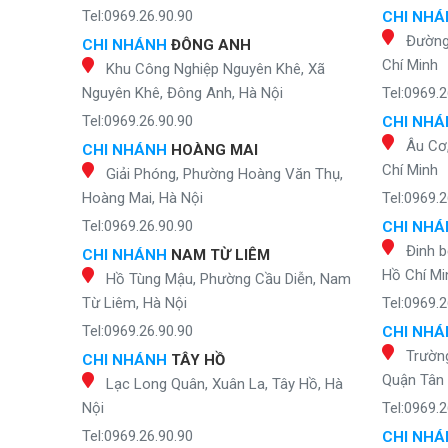
Tel:0969.26.90.90
CHI NH
Đường
CHI NHÁNH
ĐÔNG ANH
Chí Minh
Khu Công Nghiệp Nguyên Khê, Xã
Nguyên Khê, Đông Anh, Hà Nội
Tel:0969.2
Tel:0969.26.90.90
CHI NH
Âu Cơ
CHI NHÁNH
HOÀNG MAI
Chí Minh
Giải Phóng, Phường Hoàng Văn Thụ,
Hoàng Mai, Hà Nội
Tel:0969.2
Tel:0969.26.90.90
CHI NH
Đinh b
CHI NHÁNH
NAM TỪ LIÊM
Hồ Chí Mi
Hồ Tùng Mậu, Phường Cầu Diễn, Nam
Từ Liêm, Hà Nội
Tel:0969.2
Tel:0969.26.90.90
CHI NH
Trườn
CHI NHÁNH
TÂY HỒ
Quận Tân 
Lạc Long Quân, Xuân La, Tây Hồ, Hà
Nội
Tel:0969.2
Tel:0969.26.90.90
CHI NH