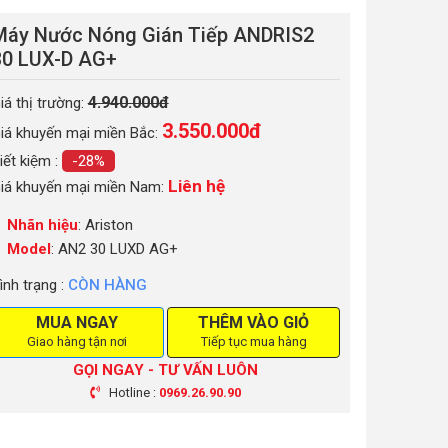
Máy Nước Nóng Gián Tiếp ANDRIS2
30 LUX-D AG+
4.940.000đ
iá thị trường:
3.550.000
đ
iá khuyến mại miền Bắc:
iết kiệm :
-28%
Liên hệ
iá khuyến mại miền Nam:
Nhãn hiệu
: Ariston
Model
: AN2 30 LUXD AG+
ình trạng :
CÒN HÀNG
MUA NGAY
THÊM VÀO GIỎ
Giao hàng tận nơi
Tiếp tục mua hàng
GỌI NGAY - TƯ VẤN LUÔN
Hotline :
0969.26.90.90