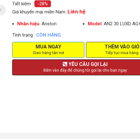
Tiết kiệm :
-28%
Liên hệ
Giá khuyến mại miền Nam:
Nhãn hiệu
: Ariston
Model
: AN2 30 LUXD AG
Tình trạng :
CÒN HÀNG
MUA NGAY
THÊM VÀO GIỎ
Giao hàng tận nơi
Tiếp tục mua hàng
YÊU CẦU GỌI LẠI
Bấm vào đây để chúng tôi gọi lại cho bạn ngay