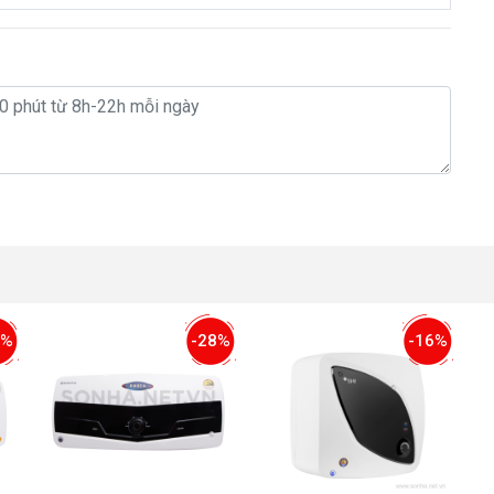
4%
-28%
-16%