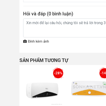
Hỏi và đáp (
0
bình luận)
Đính kèm ảnh
SẢN PHẨM TƯƠNG TỰ
-28%
-1