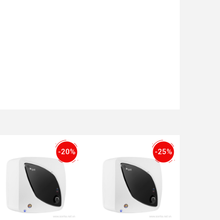
-20%
-25%