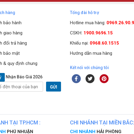
ách hàng
Tổng đài hỗ trợ
h bảo hành
Hotline mua hàng:
0969.26.90.
h giao hàng
CSKH:
1900.9696.15
h đổi trả hàng
Khiếu nại:
0968.60.1515
h bảo mật
Hướng dẫn mua hàng
h & quy định chung
Kết nối với chúng tôi
Nhận Báo Giá 2026
ý
GỬI
NH TẠI TP.HCM :
CHI NHÁNH TẠI MIỀN BẮC
ÁNH
PHÚ NHUẬN
CHI NHÁNH
HẢI PHÒNG