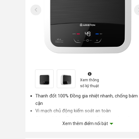
Xem thông
số kỹ thuật
Thanh đốt 100% Đồng gia nhiệt nhanh, chống bám
cặn
Vi mạch chủ động kiểm soát an toàn
Công nghệ Ion Bạc kháng khuẩn làm sạch nước
Xem thêm điểm nổi bật
Lớp cách nhiệt mật độ cao giữ nước nóng lâu
Màn hình điều khiển cảm ứng dễ dàng sử dụng