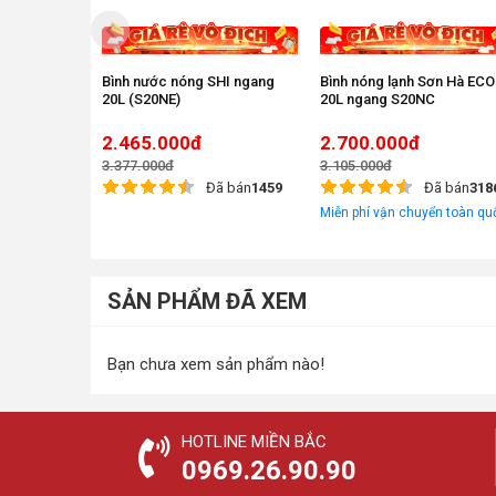
Bình nước nóng SHI ngang
Bình nóng lạnh Sơn Hà ECO
20L (S20NE)
20L ngang S20NC
2.465.000đ
2.700.000đ
3.377.000đ
3.105.000đ
Đã bán
1459
Đã bán
318
Miễn phí vận chuyển toàn qu
SẢN PHẨM ĐÃ XEM
Bạn chưa xem sản phẩm nào!
HOTLINE MIỀN BẮC
0969.26.90.90