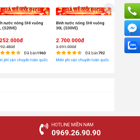
nh nước nóng SHI vuông
Bình nước nóng SHI vuông
Bình nước n
L (S20VE)
30L (S30VE)
mặt nạ xanh
.252.000đ
2.700.000đ
2.465.0
792.480đ
3.591.000đ
2.711.500đ
Đã bán
1960
Đã bán
792
ễn phí vận chuyển toàn quốc
Miễn phí vận chuyển toàn quốc
Miễn phí vận
HOTLINE MIỀN NAM
0969.26.90.90