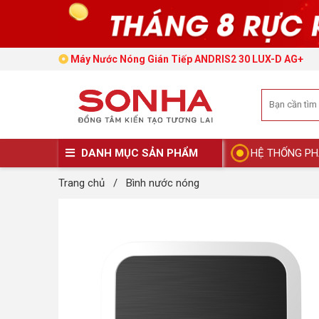
Máy Nước Nóng Gián Tiếp ANDRIS2 30 LUX-D AG+
DANH MỤC SẢN PHẨM
HỆ THỐNG PH
Trang chủ
/
Bình nước nóng