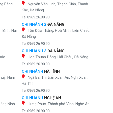
ng Bàng,
Nguyễn Văn Linh, Thạch Gián, Thanh
Khê, Đà Nẵng
Tel:0969.26.90.90
CHI NHÁNH 2
ĐÀ NẴNG
 Bình, Hải
Tôn Đức Thắng, Hoà Minh, Liên Chiểu,
Đà Nẵng
Tel:0969.26.90.90
CHI NHÁNH 3
ĐÀ NẴNG
húc
Hòa Thuận Đông, Hải Châu, Đà Nẵng
Tel:0969.26.90.90
CHI NHÁNH
HÀ TĨNH
Thuỷ, Nam
Ngã Ba, Thị trấn Xuân An, Nghi Xuân,
Hà Tĩnh
Tel:0969.26.90.90
CHI NHÁNH
NGHỆ AN
uảng Ninh
Hưng Phúc, Thành phố Vinh, Nghệ An
Tel:0969.26.90.90