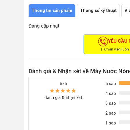
Thông tin sản phẩm
Thông số kỹ thuật
Vi
Đang cập nhật
YÊU CẦU G
(Tư vấn viên luôn
Đánh giá & Nhận xét về Máy Nước Nón
5
/5
5 sao
4 sao
đánh giá & nhận xét
3 sao
2 sao
1 sao