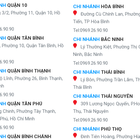
ÁNH
QUẬN 10
CHI NHÁNH
HÒA BÌNH
 3/2, Phường 11, Quận 10, Hồ
Đường Cù Chính Lan, Phườn
Tiến, TP Hòa Bình
6.90.90
Tel:0969.26.90.90
ÁNH
QUẬN TÂN BÌNH
CHI NHÁNH
BẮC NINH
, Phường 10, Quận Tân Bình, Hồ
Lý Thường Kiệt, Phường Thị 
Ninh, Bắc Ninh
6.90.90
Tel:0969.26.90.90
ÁNH
QUẬN BÌNH THẠNH
CHI NHÁNH
THÁI BÌNH
ộ Lĩnh, Phường 26, Bình Thạnh,
Lý Bôn, Phường Trần Lãm, Th
nh
Thái Bình
6.90.90
CHI NHÁNH
THÁI NGUYÊN
ÁNH
QUẬN TÂN PHÚ
309 Lương Ngọc Quyến, P.H
g Chinh, Phường Tây Thạnh,
Thụ, Thái Nguyên
Phú, Hồ Chí Minh
Tel:0969.26.90.90
6.90.90
CHI NHÁNH
PHÚ THỌ
ÁNH
QUẬN BÌNH CHÁNH
Đinh Tiên Hoàng, Phường Hù