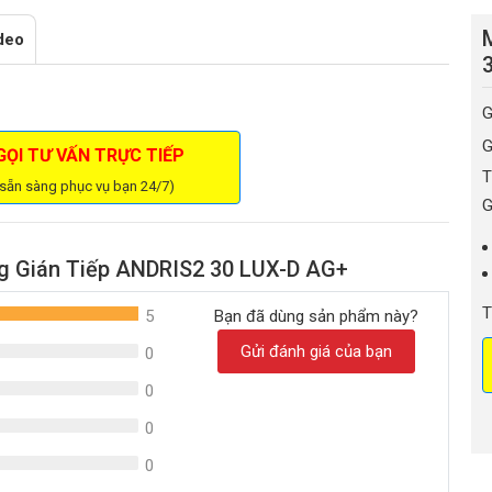
deo
G
G
ỌI TƯ VẤN TRỰC TIẾP
T
 sẵn sàng phục vụ bạn 24/7)
G
g Gián Tiếp ANDRIS2 30 LUX-D AG+
T
5
Bạn đã dùng sản phẩm này?
Gửi đánh giá của bạn
0
0
0
0