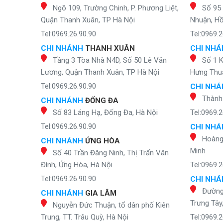
Ngõ 109, Trường Chinh, P. Phương Liệt,
Số 95
Quận Thanh Xuân, TP Hà Nội
Nhuận, Hồ
Tel:0969.26.90.90
Tel:0969.2
CHI NHÁNH
THANH XUÂN
CHI NH
Tầng 3 Tòa Nhà N4D, Số 50 Lê Văn
Số 1 
Lương, Quận Thanh Xuân, TP Hà Nội
Hưng Thuậ
Tel:0969.26.90.90
CHI NH
Thành
CHI NHÁNH
ĐỐNG ĐA
Số 83 Láng Hạ, Đống Đa, Hà Nội
Tel:0969.2
Tel:0969.26.90.90
CHI NH
Hoàng 
CHI NHÁNH
ỨNG HÒA
Minh
Số 40 Trần Đăng Ninh, Thị Trấn Vân
Đình, Ứng Hòa, Hà Nội
Tel:0969.2
Tel:0969.26.90.90
CHI NH
Đường
CHI NHÁNH
GIA LÂM
Trưng Tây
Nguyễn Đức Thuận, tổ dân phố Kiên
Trung, TT. Trâu Quỳ, Hà Nội
Tel:0969.2