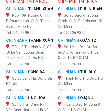
CHI NHÁNH TẠI HÀ NỘI :
CHI NHÁNH TẠI TP.HCM :
CHI NHÁNH
THANH XUÂN
CHI NHÁNH
PHÚ NHUẬN
Ngõ 109, Trường Chinh,
Số 95 Đường Trường
P. Phương Liệt, Quận Thanh
Chinh, Quận Phú Nhuận, Hồ
Xuân, TP Hà Nội
Chí Minh
Tel:0969.26.90.90
Tel:0969.26.90.90
CHI NHÁNH
THANH XUÂN
CHI NHÁNH
QUẬN 12
Tầng 3 Tòa Nhà N4D, Số
Số 1 Khu Dân Cư An
50 Lê Văn Lương, Quận
Sương, P. Tân Hưng Thuận,
Thanh Xuân, TP Hà Nội
Quận 12, Hồ Chí Minh
Tel:0969.26.90.90
Tel:0969.26.90.90
CHI NHÁNH
ĐỐNG ĐA
CHI NHÁNH
THỦ ĐỨC
Số 83 Láng Hạ, Đống Đa,
Thành Phố Thủ Đức, Hồ
Hà Nội
Chí Minh
Tel:0969.26.90.90
Tel:0969.26.90.90
CHI NHÁNH
ỨNG HÒA
CHI NHÁNH
QUẬN 4
Số 40 Trần Đăng Ninh,
Hoàng Diệu, Phường 8,
Vân Đình, Ứng Hòa, Hà Nội
Quận 4, Hồ Chí Minh