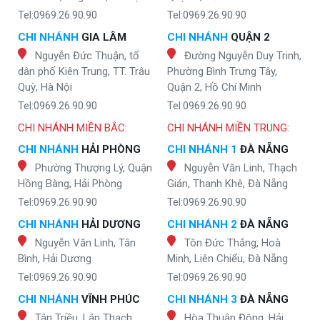
Tel:0969.26.90.90
Tel:0969.26.90.90
CHI NHÁNH
GIA LÂM
CHI NHÁNH
QUẬN 2
Nguyễn Đức Thuận, tổ
Đường Nguyễn Duy Trinh,
dân phố Kiên Trung, TT. Trâu
Phường Bình Trưng Tây,
Quỳ, Hà Nội
Quận 2, Hồ Chí Minh
Tel:0969.26.90.90
Tel:0969.26.90.90
CHI NHÁNH MIỀN BẮC:
CHI NHÁNH MIỀN TRUNG:
CHI NHÁNH
HẢI PHÒNG
CHI NHÁNH 1
ĐÀ NẴNG
Phường Thượng Lý, Quận
Nguyễn Văn Linh, Thạch
Hồng Bàng, Hải Phòng
Gián, Thanh Khê, Đà Nẵng
Tel:0969.26.90.90
Tel:0969.26.90.90
CHI NHÁNH
HẢI DƯƠNG
CHI NHÁNH 2
ĐÀ NẴNG
Nguyễn Văn Linh, Tân
Tôn Đức Thắng, Hoà
Bình, Hải Dương
Minh, Liên Chiểu, Đà Nẵng
Tel:0969.26.90.90
Tel:0969.26.90.90
CHI NHÁNH
VĨNH PHÚC
CHI NHÁNH 3
ĐÀ NẴNG
Tân Triều, Lập Thạch,
Hòa Thuận Đông, Hải