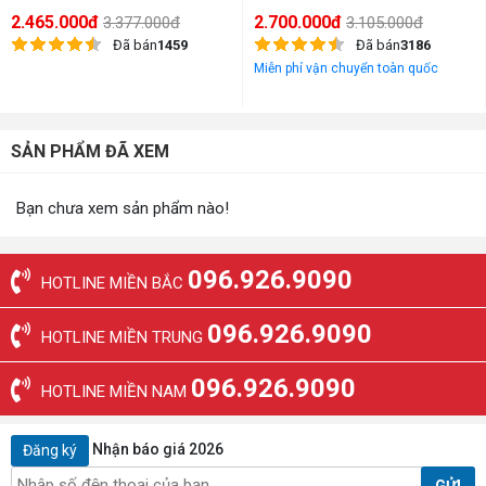
2.465.000đ
2.700.000đ
3.377.000đ
3.105.000đ
Đã bán
1459
Đã bán
3186
Miễn phí vận chuyển toàn quốc
SẢN PHẨM ĐÃ XEM
Bạn chưa xem sản phẩm nào!
096.926.9090
HOTLINE MIỀN BẮC
096.926.9090
HOTLINE MIỀN TRUNG
096.926.9090
HOTLINE MIỀN NAM
Nhận báo giá 2026
Đăng ký