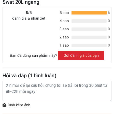
Swat 20L ngang
5
/5
5 sao
6
đánh giá & nhận xét
4 sao
0
3 sao
0
2 sao
0
1 sao
0
Bạn đã dùng sản phẩm này?
Gửi đánh giá của bạn
Hỏi và đáp (
1
bình luận)
Đính kèm ảnh