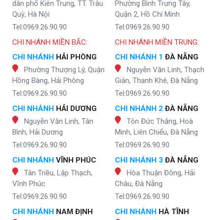
dân phố Kiên Trung, TT. Trâu
Phường Bình Trưng Tây,
Quỳ, Hà Nội
Quận 2, Hồ Chí Minh
Tel:0969.26.90.90
Tel:0969.26.90.90
CHI NHÁNH MIỀN BẮC:
CHI NHÁNH MIỀN TRUNG:
CHI NHÁNH
HẢI PHÒNG
CHI NHÁNH 1
ĐÀ NẴNG
Phường Thượng Lý, Quận
Nguyễn Văn Linh, Thạch
Hồng Bàng, Hải Phòng
Gián, Thanh Khê, Đà Nẵng
Tel:0969.26.90.90
Tel:0969.26.90.90
CHI NHÁNH
HẢI DƯƠNG
CHI NHÁNH 2
ĐÀ NẴNG
Nguyễn Văn Linh, Tân
Tôn Đức Thắng, Hoà
Bình, Hải Dương
Minh, Liên Chiểu, Đà Nẵng
Tel:0969.26.90.90
Tel:0969.26.90.90
CHI NHÁNH
VĨNH PHÚC
CHI NHÁNH 3
ĐÀ NẴNG
Tân Triều, Lập Thạch,
Hòa Thuận Đông, Hải
Vĩnh Phúc
Châu, Đà Nẵng
Tel:0969.26.90.90
Tel:0969.26.90.90
CHI NHÁNH
NAM ĐỊNH
CHI NHÁNH
HÀ TĨNH