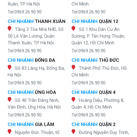
Xuân, TP Hà Nội
Chí Minh
Tel:0969.26.90.90
Tel:0969.26.90.90
CHI NHÁNH
THANH XUÂN
CHI NHÁNH
QUẬN 12
Tầng 3 Tòa Nhà N4D, Số
Số 1 Khu Dân Cư An
50 Lê Văn Lương, Quận
Sương, P. Tân Hưng Thuận,
Thanh Xuân, TP Hà Nội
Quận 12, Hồ Chí Minh
Tel:0969.26.90.90
Tel:0969.26.90.90
CHI NHÁNH
ĐỐNG ĐA
CHI NHÁNH
THỦ ĐỨC
Số 83 Láng Hạ, Đống Đa,
Thành Phố Thủ Đức, Hồ
Hà Nội
Chí Minh
Tel:0969.26.90.90
Tel:0969.26.90.90
CHI NHÁNH
ỨNG HÒA
CHI NHÁNH
QUẬN 4
Số 40 Trần Đăng Ninh,
Hoàng Diệu, Phường 8,
Vân Đình, Ứng Hòa, Hà Nội
Quận 4, Hồ Chí Minh
Tel:0969.26.90.90
Tel:0969.26.90.90
CHI NHÁNH
GIA LÂM
CHI NHÁNH
QUẬN 2
Nguyễn Đức Thuận, tổ
Đường Nguyễn Duy Trinh,