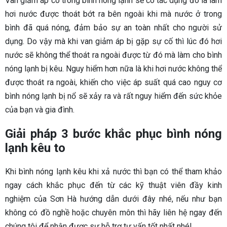
Van giảm áp có trong bình nóng lạnh sẽ có tác dụng đó là làm
hơi nước được thoát bớt ra bên ngoài khi mà nước ở trong
bình đã quá nóng, đảm bảo sự an toàn nhất cho người sử
dụng. Do vậy mà khi van giảm áp bị gặp sự cố thì lúc đó hơi
nước sẽ không thể thoát ra ngoài được từ đó mà làm cho bình
nóng lạnh bị kêu. Nguy hiểm hơn nữa là khi hơi nước không thể
được thoát ra ngoài, khiến cho việc áp suất quá cao nguy cơ
bình nóng lạnh bị nổ sẽ xảy ra và rất nguy hiểm đến sức khỏe
của bạn và gia đình.
Giải pháp 3 bước khắc phục bình nóng
lạnh kêu to
Khi bình nóng lạnh kêu khi xả nước thì bạn có thể tham khảo
ngay cách khắc phục đến từ các kỹ thuật viên đầy kinh
nghiệm của Sơn Hà hướng dẫn dưới đây nhé, nếu như bạn
không có đồ nghề hoặc chuyên môn thì hãy liên hệ ngay đến
chúng tôi để nhận được sự hỗ trợ tư vấn tốt nhất nhé!