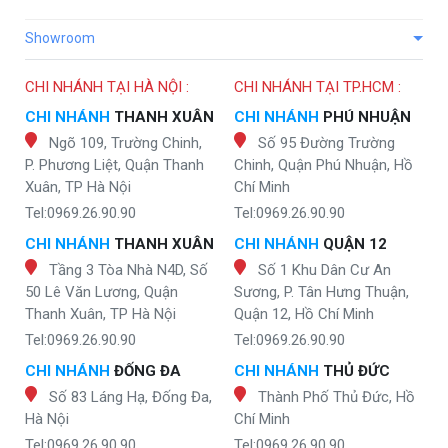
Showroom
CHI NHÁNH TẠI HÀ NỘI :
CHI NHÁNH TẠI TP.HCM :
CHI NHÁNH
THANH XUÂN
CHI NHÁNH
PHÚ NHUẬN
Ngõ 109, Trường Chinh,
Số 95 Đường Trường
P. Phương Liệt, Quận Thanh
Chinh, Quận Phú Nhuận, Hồ
Xuân, TP Hà Nội
Chí Minh
Tel:0969.26.90.90
Tel:0969.26.90.90
CHI NHÁNH
THANH XUÂN
CHI NHÁNH
QUẬN 12
Tầng 3 Tòa Nhà N4D, Số
Số 1 Khu Dân Cư An
50 Lê Văn Lương, Quận
Sương, P. Tân Hưng Thuận,
Thanh Xuân, TP Hà Nội
Quận 12, Hồ Chí Minh
Tel:0969.26.90.90
Tel:0969.26.90.90
CHI NHÁNH
ĐỐNG ĐA
CHI NHÁNH
THỦ ĐỨC
Số 83 Láng Hạ, Đống Đa,
Thành Phố Thủ Đức, Hồ
Hà Nội
Chí Minh
Tel:0969.26.90.90
Tel:0969.26.90.90