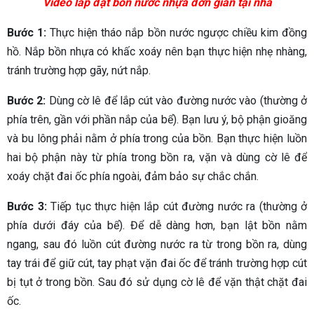
Video lắp đặt bồn nước nhựa đơn giản tại nhà
Bước 1:
Thực hiện tháo nắp bồn nước ngược chiều kim đồng
hồ. Nắp bồn nhựa có khấc xoáy nên bạn thực hiện nhẹ nhàng,
tránh trường hợp gãy, nứt nắp.
Bước 2:
Dùng cờ lê để lắp cút vào đường nước vào (thường ở
phía trên, gần với phần nắp của bể). Bạn lưu ý, bộ phận gioăng
và bu lông phải nằm ở phía trong của bồn. Bạn thực hiện luồn
hai bộ phận này từ phía trong bồn ra, vặn và dùng cờ lê để
xoáy chặt đai ốc phía ngoài, đảm bảo sự chắc chắn.
Bước 3:
Tiếp tục thực hiện lắp cút đường nước ra (thường ở
phía dưới đáy của bể). Để dễ dàng hơn, bạn lật bồn nằm
ngang, sau đó luồn cút đường nước ra từ trong bồn ra, dùng
tay trái để giữ cút, tay phạt vặn đai ốc để tránh trường hợp cút
bị tụt ở trong bồn. Sau đó sử dụng cờ lê để vặn thật chặt đai
ốc.