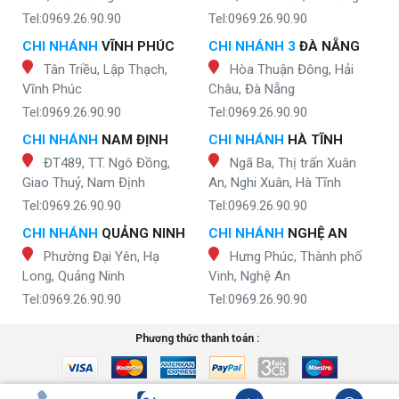
Tel:0969.26.90.90
Tel:0969.26.90.90
CHI NHÁNH
VĨNH PHÚC
CHI NHÁNH 3
ĐÀ NẴNG
Tân Triều, Lập Thạch,
Hòa Thuận Đông, Hải
Vĩnh Phúc
Châu, Đà Nẵng
Tel:0969.26.90.90
Tel:0969.26.90.90
CHI NHÁNH
NAM ĐỊNH
CHI NHÁNH
HÀ TĨNH
ĐT489, TT. Ngô Đồng,
Ngã Ba, Thị trấn Xuân
Giao Thuỷ, Nam Định
An, Nghi Xuân, Hà Tĩnh
Tel:0969.26.90.90
Tel:0969.26.90.90
CHI NHÁNH
QUẢNG NINH
CHI NHÁNH
NGHỆ AN
Phường Đại Yên, Hạ
Hưng Phúc, Thành phố
Long, Quảng Ninh
Vinh, Nghệ An
Tel:0969.26.90.90
Tel:0969.26.90.90
Phương thức thanh toán :