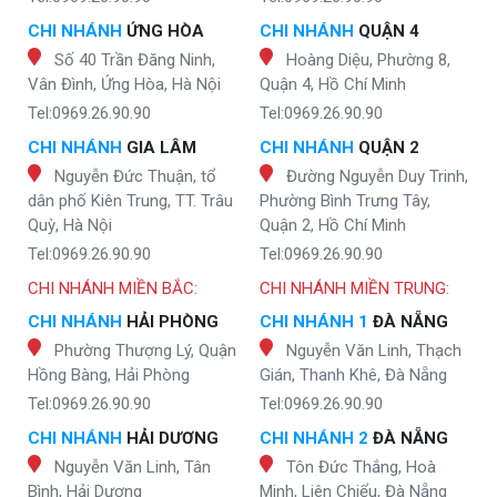
CHI NHÁNH
ỨNG HÒA
CHI NHÁNH
QUẬN 4
Số 40 Trần Đăng Ninh,
Hoàng Diệu, Phường 8,
Vân Đình, Ứng Hòa, Hà Nội
Quận 4, Hồ Chí Minh
Tel:0969.26.90.90
Tel:0969.26.90.90
CHI NHÁNH
GIA LÂM
CHI NHÁNH
QUẬN 2
Nguyễn Đức Thuận, tổ
Đường Nguyễn Duy Trinh,
dân phố Kiên Trung, TT. Trâu
Phường Bình Trưng Tây,
Quỳ, Hà Nội
Quận 2, Hồ Chí Minh
Tel:0969.26.90.90
Tel:0969.26.90.90
CHI NHÁNH MIỀN BẮC:
CHI NHÁNH MIỀN TRUNG:
CHI NHÁNH
HẢI PHÒNG
CHI NHÁNH 1
ĐÀ NẴNG
Phường Thượng Lý, Quận
Nguyễn Văn Linh, Thạch
Hồng Bàng, Hải Phòng
Gián, Thanh Khê, Đà Nẵng
Tel:0969.26.90.90
Tel:0969.26.90.90
CHI NHÁNH
HẢI DƯƠNG
CHI NHÁNH 2
ĐÀ NẴNG
Nguyễn Văn Linh, Tân
Tôn Đức Thắng, Hoà
Bình, Hải Dương
Minh, Liên Chiểu, Đà Nẵng