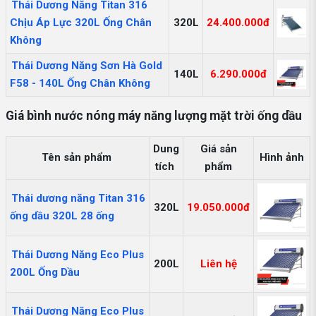
Thái Dương Năng Titan 316
Chịu Áp Lực 320L Ống Chân
320L
24.400.000đ
Không
Thái Dương Năng Sơn Hà Gold
140L
6.290.000đ
F58 - 140L Ống Chân Không
Giá bình nước nóng máy năng lượng mặt trời ống dầu
Dung
Giá sản
Tên sản phẩm
Hình ảnh
tích
phẩm
Thái dương năng Titan 316
320L
19.050.000đ
ống dầu 320L 28 ống
Thái Dương Năng Eco Plus
200L
Liên hệ
200L Ống Dầu
Thái Dương Năng Eco Plus