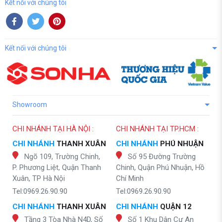
Kết nối với chúng tôi
Kết nối với chúng tôi
Showroom
CHI NHÁNH TẠI HÀ NỘI :
CHI NHÁNH TẠI TP.HCM :
CHI NHÁNH
THANH XUÂN
CHI NHÁNH
PHÚ NHUẬN
Ngõ 109, Trường Chinh,
Số 95 Đường Trường
P. Phương Liệt, Quận Thanh
Chinh, Quận Phú Nhuận, Hồ
Xuân, TP Hà Nội
Chí Minh
Tel:0969.26.90.90
Tel:0969.26.90.90
CHI NHÁNH
THANH XUÂN
CHI NHÁNH
QUẬN 12
Tầng 3 Tòa Nhà N4D, Số
Số 1 Khu Dân Cư An