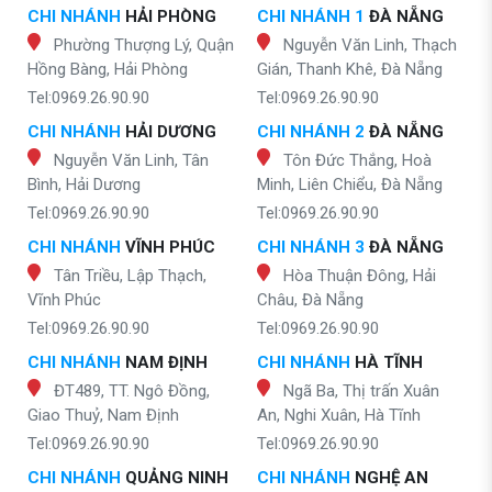
CHI NHÁNH
HẢI PHÒNG
CHI NHÁNH 1
ĐÀ NẴNG
Phường Thượng Lý, Quận
Nguyễn Văn Linh, Thạch
Hồng Bàng, Hải Phòng
Gián, Thanh Khê, Đà Nẵng
Tel:0969.26.90.90
Tel:0969.26.90.90
CHI NHÁNH
HẢI DƯƠNG
CHI NHÁNH 2
ĐÀ NẴNG
Nguyễn Văn Linh, Tân
Tôn Đức Thắng, Hoà
Bình, Hải Dương
Minh, Liên Chiểu, Đà Nẵng
Tel:0969.26.90.90
Tel:0969.26.90.90
CHI NHÁNH
VĨNH PHÚC
CHI NHÁNH 3
ĐÀ NẴNG
Tân Triều, Lập Thạch,
Hòa Thuận Đông, Hải
Vĩnh Phúc
Châu, Đà Nẵng
Tel:0969.26.90.90
Tel:0969.26.90.90
CHI NHÁNH
NAM ĐỊNH
CHI NHÁNH
HÀ TĨNH
ĐT489, TT. Ngô Đồng,
Ngã Ba, Thị trấn Xuân
Giao Thuỷ, Nam Định
An, Nghi Xuân, Hà Tĩnh
Tel:0969.26.90.90
Tel:0969.26.90.90
CHI NHÁNH
QUẢNG NINH
CHI NHÁNH
NGHỆ AN