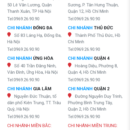
50 Lê Văn Lương, Quận
Sương, P. Tân Hưng Thuận,
Thanh Xuân, TP Hà Nội
Quận 12, Hồ Chí Minh
Tel:0969.26.90.90
Tel:0969.26.90.90
CHI NHÁNH
ĐỐNG ĐA
CHI NHÁNH
THỦ ĐỨC
Số 83 Láng Hạ, Đống Đa,
Thành Phố Thủ Đức, Hồ
Hà Nội
Chí Minh
Tel:0969.26.90.90
Tel:0969.26.90.90
CHI NHÁNH
ỨNG HÒA
CHI NHÁNH
QUẬN 4
Số 40 Trần Đăng Ninh,
Hoàng Diệu, Phường 8,
Vân Đình, Ứng Hòa, Hà Nội
Quận 4, Hồ Chí Minh
Tel:0969.26.90.90
Tel:0969.26.90.90
CHI NHÁNH
GIA LÂM
CHI NHÁNH
QUẬN 2
Nguyễn Đức Thuận, tổ
Đường Nguyễn Duy Trinh,
dân phố Kiên Trung, TT. Trâu
Phường Bình Trưng Tây,
Quỳ, Hà Nội
Quận 2, Hồ Chí Minh
Tel:0969.26.90.90
Tel:0969.26.90.90
CHI NHÁNH MIỀN BẮC:
CHI NHÁNH MIỀN TRUNG: