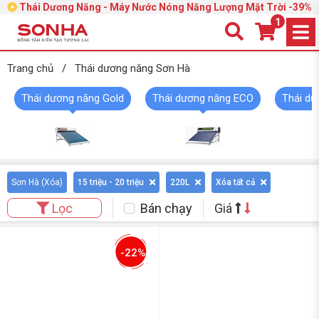
Thái Dương Năng - Máy Nước Nóng Năng Lượng Mặt Trời -39%
1
Trang chủ
/
Thái dương năng Sơn Hà
Thái dương năng Gold
Thái dương năng ECO
Thái dư
Sơn Hà (
Xóa
)
15 triệu - 20 triệu
220L
Xóa tất cả
Bán chạy
Giá
Lọc
-22%