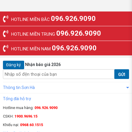
096.926.9090
HOTLINE MIỀN BẮC
096.926.9090
HOTLINE MIỀN TRUNG
096.926.9090
HOTLINE MIỀN NAM
Nhận báo giá 2026
Đăng ký
GỬI
Thông tin Sơn Hà
Tổng đài hỗ trợ
Hotline mua hàng:
096.926.9090
CSKH:
1900.9696.15
Khiếu nại:
0968.60.1515